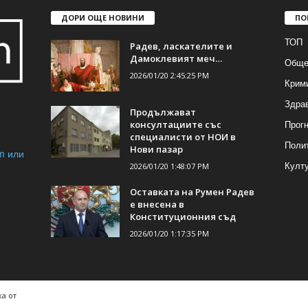
ДОРИ ОЩЕ НОВИНИ
ПО
ТОП
Радев, ласкателите и
Дамоклевият меч…
Обще
2026/01/20 2:45:25 PM
Крим
Здра
Продължават
Прогн
консултациите със
специалисти от НОИ в
Поли
Нови пазар
m или
Култ
2026/01/20 1:48:07 PM
Оставката на Румен Радев
е внесена в
Конституционния съд
2026/01/20 1:17:35 PM
а от