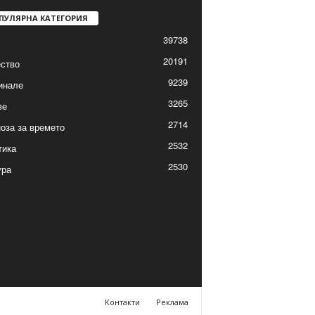
ПУЛЯРНА КАТЕГОРИЯ
39738
20191
ство
9239
инале
3265
ве
2714
оза за времето
2532
тика
2530
ура
Контакти
Реклама