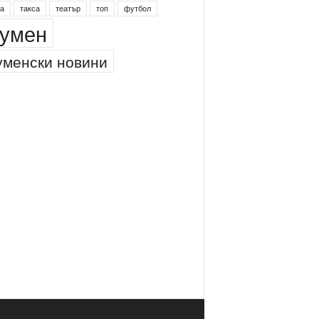
а
такса
театър
топ
футбол
умен
менски новини