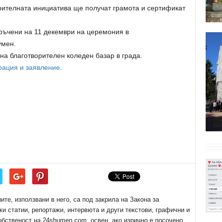
орителната инициатива ще получат грамота и сертификат
ръчени на 11 декември на церемония в
мен.
 на благотворителен коледен базар в града.
рация и заявление
.
е, използвани в него, са под закрила на Закона за
ки статии, репортажи, интервюта и други текстови, графични и
обственост на 24shumen.com, освен, ако изрично е посочено