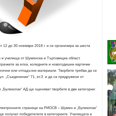
 12 до 30 ноември 2018 г. и се организира за шеста
ни и училища от Шуменска и Търговищка област.
грачките за елха, коледните и новогодишни картички
огични или отпадъчни материали. Творбите трябва да се
л. „Съединение“ 71, ет.3. и да са придружени от
 „Булекопак“ АД ще оценяват творбите в две категории:
електронните страници на РИОСВ – Шумен и „Булекопак“
ще получат победителите в категориите. Училищата и