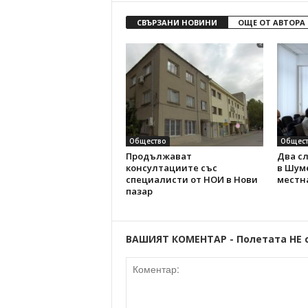
СВЪРЗАНИ НОВИНИ
ОЩЕ ОТ АВТОРА
Общество
Общест
Продължават
Два с
консултациите със
в Шуме
специалисти от НОИ в Нови
местн
пазар
ВАШИЯТ КОМЕНТАР - Полетата НЕ 