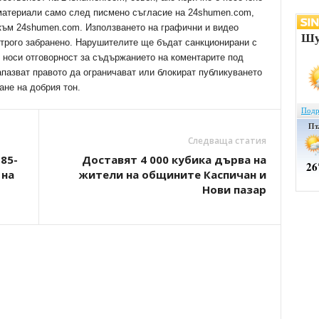
 материали само след писмено съгласие на 24shumen.com,
 към 24shumen.com. Използването на графични и видео
трого забранено. Нарушителите ще бъдат санкционирани с
е носи отговорност за съдържанието на коментарите под
апазват правото да ограничават или блокират публикуването
ане на добрия тон.
Следваща статия
85-
Доставят 4 000 кубика дърва на
 на
жители на общините Каспичан и
Нови пазар