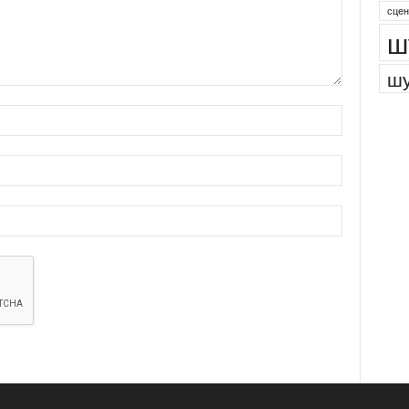
сцен
ш
шу