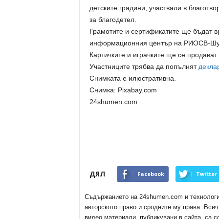
детските градини, участвали в благотв
за благодетел.
Грамотите и сертификатите ще бъдат в
информационния център на РИОСВ-Шу
Картичките и играчките ще се продават
Участниците трябва да попълнят
декла
Снимката е илюстративна.
Снимка: Pixabay.com
24shumen.com
ДЯЛ
Facebook
Twitter
Съдържанието на 24shumen.com и технологиит
авторското право и сродните му права. Всич
видео материали, публикувани в сайта, са с