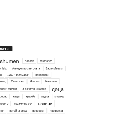
икети
4shumen
Koncert
shumen24
onieta
Агенция по заетостта
Васил Левски
ер
ДЛС "Паламара"
Менделсон
-код
Синя зона
Яворов
банкомат
деца
арски филми
д-р Нигяр Джафер
ресно
кадри
кражба
медия
музика
новини
новото
незаконна сеч
инг
питейна вода
проверки
професия