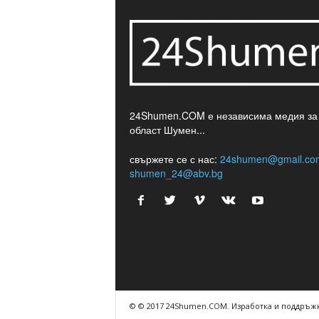
24Shumen.COM е независима медия за
област Шумен...
свържете се с нас:
24shumen@gmail.co
shumen_24@abv.bg
© © 2017 24Shumen.COM. Изработка и поддръжк