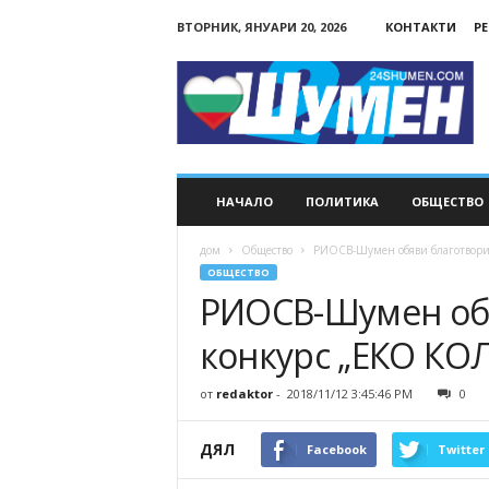
ВТОРНИК, ЯНУАРИ 20, 2026
КОНТАКТИ
Р
24Shumen.COM
НАЧАЛО
ПОЛИТИКА
ОБЩЕСТВО
дом
Общество
РИОСВ-Шумен обяви благотвори
ОБЩЕСТВО
РИОСВ-Шумен об
конкурс „ЕКО КО
от
redaktor
-
2018/11/12 3:45:46 PM
0
ДЯЛ
Facebook
Twitter