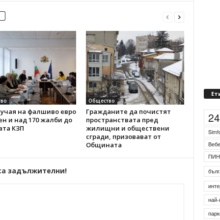
Ет
во
Общество
лучая на фалшиво евро
Гражданите да почистят
2
н и над 170 жалби до
пространствата пред
ата КЗП
жилищни и обществени
Simf
сгради, призовават от
Общината
Веб
ПИН
са задължителни!
бълг
инте
най-
парк