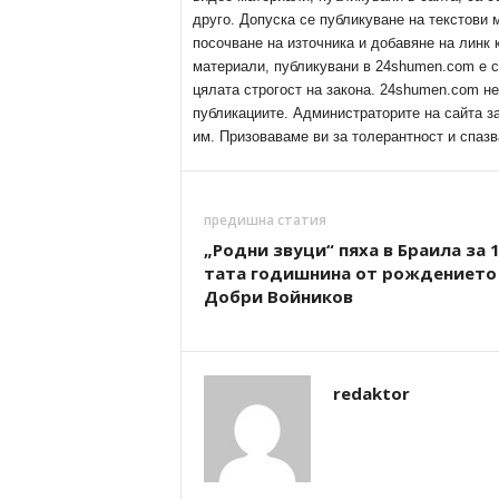
друго. Допуска се публикуване на текстови
посочване на източника и добавяне на линк
материали, публикувани в 24shumen.com е с
цялата строгост на закона. 24shumen.com н
публикациите. Администраторите на сайта з
им. Призоваваме ви за толерантност и спазв
предишна статия
„Родни звуци“ пяха в Браила за 1
тата годишнина от рождението
Добри Войников
redaktor