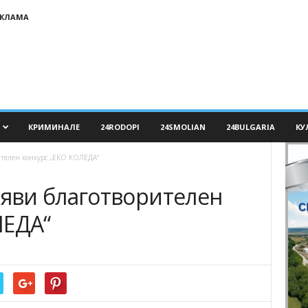
ЕКЛАМА
КРИМИНАЛЕ
24RODOPI
24SMOLIAN
24BULGARIA
КУ
телен конкурс „ЕКО КОЛЕДА“
яви благотворителен
ЛЕДА“