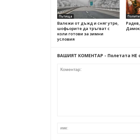
Пътища
Полити
Валежи от дъжд и сняг утре,
Радев,
шофьорите да тръгват с
Дамок
коли готови за зимни
условия
ВАШИЯТ КОМЕНТАР - Полетата НЕ 