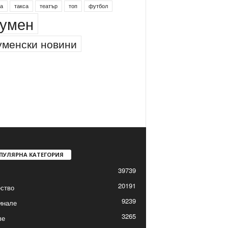
а
такса
театър
топ
футбол
умен
менски новини
ПУЛЯРНА КАТЕГОРИЯ
39739
20191
ство
9239
инале
3265
ве