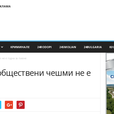
ЕКЛАМА
КРИМИНАЛЕ
24RODOPI
24SMOLIAN
24BULGARIA
КУ
 не е годна за пиене
 обществени чешми не е