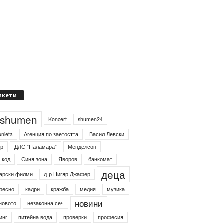
икети
4shumen
Koncert
shumen24
onieta
Агенция по заетостта
Васил Левски
ер
ДЛС "Паламара"
Менделсон
-код
Синя зона
Яворов
банкомат
деца
арски филми
д-р Нигяр Джафер
ресно
кадри
кражба
медия
музика
новини
новото
незаконна сеч
инг
питейна вода
проверки
професия