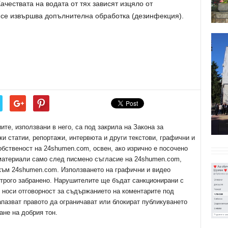
ачествата на водата от тях зависят изцяло от
е се извършва допълнителна обработка (дезинфекция).
е, използвани в него, са под закрила на Закона за
ки статии, репортажи, интервюта и други текстови, графични и
обственост на 24shumen.com, освен, ако изрично е посочено
 материали само след писмено съгласие на 24shumen.com,
 към 24shumen.com. Използването на графични и видео
трого забранено. Нарушителите ще бъдат санкционирани с
е носи отговорност за съдържанието на коментарите под
апазват правото да ограничават или блокират публикуването
ане на добрия тон.