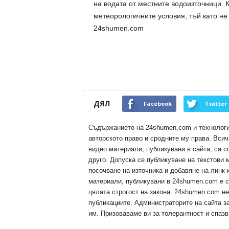
на водата от местните водоизточници. К
метеорологичните условия, тъй като н
24shumen.com
ДЯЛ
Facebook
Twitter
Съдържанието на 24shumen.com и технологиит
авторското право и сродните му права. Всич
видео материали, публикувани в сайта, са с
друго. Допуска се публикуване на текстови
посочване на източника и добавяне на линк
материали, публикувани в 24shumen.com е с
цялата строгост на закона. 24shumen.com н
публикациите. Администраторите на сайта з
им. Призоваваме ви за толерантност и спазв