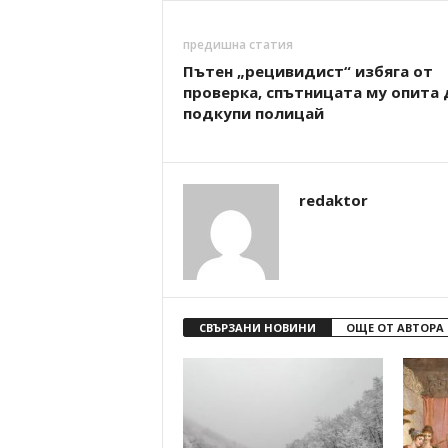
предишна статия
Пътен „рецивидист“ избяга от
проверка, спътницата му опита 
подкупи полицай
redaktor
СВЪРЗАНИ НОВИНИ
ОЩЕ ОТ АВТОРА