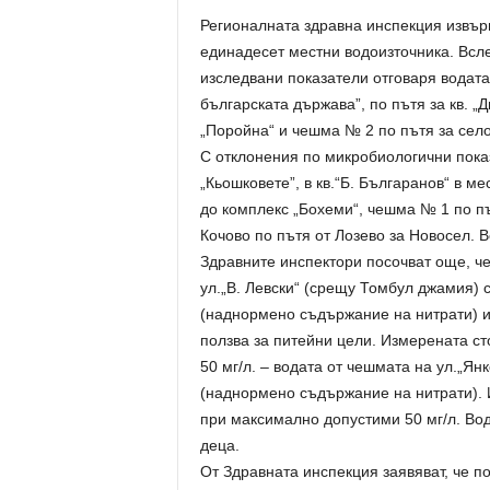
Регионалната здравна инспекция извър
единадесет местни водоизточника. Всле
изследвани показатели отговаря водата
българската държава”, по пътя за кв. „Д
„Поройна“ и чешма № 2 по пътя за село
С отклонения по микробиологични показ
„Кьошковете”, в кв.“Б. Българанов“ в ме
до комплекс „Бохеми“, чешма № 1 по пъ
Кочово по пътя от Лозево за Новосел. В
Здравните инспектори посочват още, че
ул.„В. Левски“ (срещу Томбул джамия) 
(наднормено съдържание на нитрати) и
ползва за питейни цели. Измерената ст
50 мг/л. – водата от чешмата на ул.„Ян
(наднормено съдържание на нитрати). И
при максимално допустими 50 мг/л. Вод
деца.
От Здравната инспекция заявяват, че п