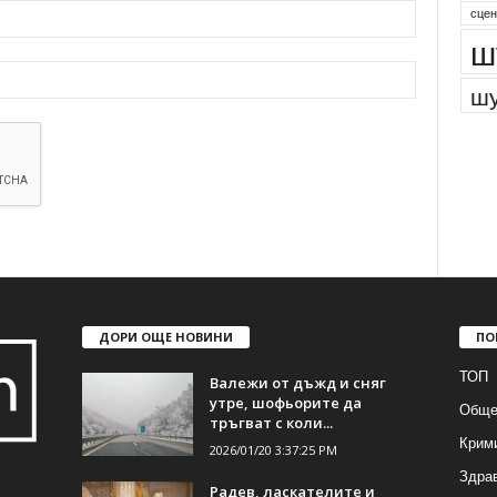
сцен
ш
шу
ДОРИ ОЩЕ НОВИНИ
ПО
ТОП
Валежи от дъжд и сняг
утре, шофьорите да
Обще
тръгват с коли...
Крим
2026/01/20 3:37:25 PM
Здра
Радев, ласкателите и