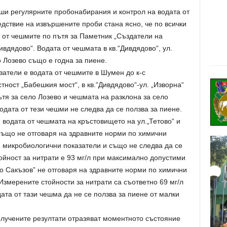
ши регулярните пробонабирания и контрол на водата от
дствие на извършените проби стана ясно, че по всички
 от чешмите по пътя за Паметник „Създатели на
ивдядово“. Водата от чешмата в кв.“Дивдядово“, ул.
 Лозево също е годна за пиене.
атели е водата от чешмите в Шумен до к-с
стност „Бабешкия мост“, в кв.“Дивдядово“-ул. „Изворна“
тя за село Лозево и чешмата на разклона за село
одата от тези чешми не следва да се ползва за пиене.
 водата от чешмата на кръстовището на ул.„Тетово“ и
също не отговаря на здравните норми по химични
 микробиологични показатели и също не следва да се
ойност за нитрати е 93 мг/л при максимално допустими
ко Сакъзов” не отговаря на здравните норми по химични
змерените стойности за нитрати са съответно 69 мг/л
ата от тази чешма да не се ползва за пиене от малки
олучените резултати отразяват моментното състояние