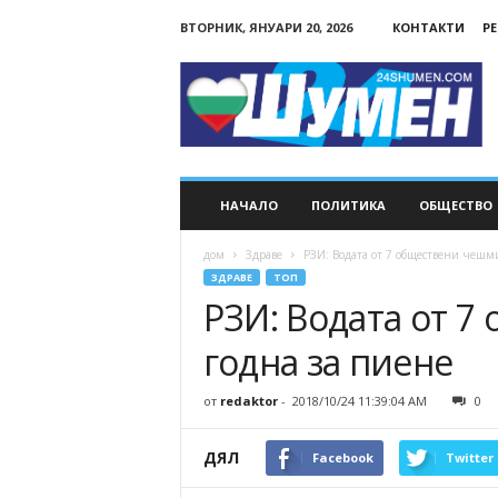
ВТОРНИК, ЯНУАРИ 20, 2026
КОНТАКТИ
Р
24Shumen.COM
НАЧАЛО
ПОЛИТИКА
ОБЩЕСТВО
дом
Здраве
РЗИ: Водата от 7 обществени чешми
ЗДРАВЕ
ТОП
РЗИ: Водата от 7
годна за пиене
от
redaktor
-
2018/10/24 11:39:04 AM
0
ДЯЛ
Facebook
Twitter