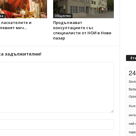
ка
Общество
 ласкателите и
Продължават
левият меч…
консултациите със
специалисти от НОИ в Нови
пазар
са задължителни!
Ет
2
Simf
Веб
ПИН
бълг
инте
най-
парк