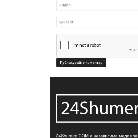
24Shumen.COM е независима медия за