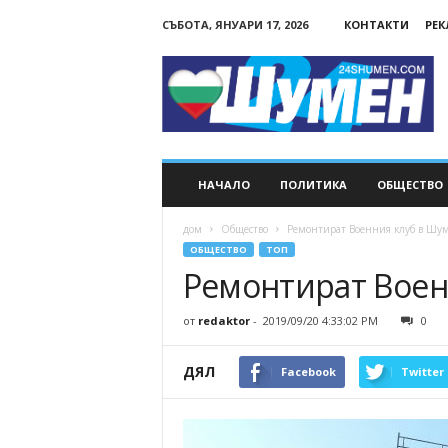
СЪБОТА, ЯНУАРИ 17, 2026
КОНТАКТИ
РЕ
24Shumen.COM
НАЧАЛО
ПОЛИТИКА
ОБЩЕСТВО
дом
Общество
Ремонтират Военния клуб в Шу
ОБЩЕСТВО
ТОП
Ремонтират Воен
от
redaktor
-
2019/09/20 4:33:02 PM
0
ДЯЛ
Facebook
Twitter