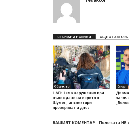
redaktor
СВЪРЗАНИ НОВИНИ
ОЩЕ ОТ АВТОРА
Общество
Спорт
НАП: Няма нарушения при
Двама
въвеждане на еврото в
започн
Шумен, инспектори
„Волов
проверяват и днес
ВАШИЯТ КОМЕНТАР - Полетата НЕ 