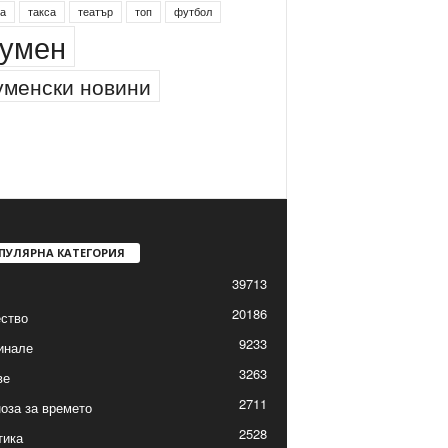
а
такса
театър
топ
футбол
умен
менски новини
ПУЛЯРНА КАТЕГОРИЯ
39713
20186
ство
9233
инале
3263
ве
2711
оза за времето
2528
тика