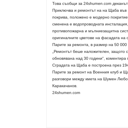
Това съобщи за 24shumen.com деканът 
Приключва и ремонтът на на Щаба във 
покрива, положено е модерно покритие,
сменена е водопроводната инсталация,
противопожарна и мълниезащитна систе
оригиналните цветове на фасадата на с
Парите за ремонта, в размер на 50 000
„Ремонтът беше наложителен, защото с
обновявана над 30 години“, коментира 
Сградата на Щаба е построена през 19
Парите за ремонт на Военния клуб и Щ
разговори между кмета на Шумен Любо
Каракачанов.
24shumen.com