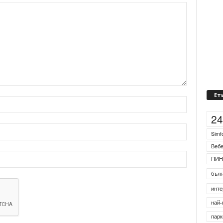
Ет
2
Simf
Веб
ПИН
бълг
инте
най-
парк