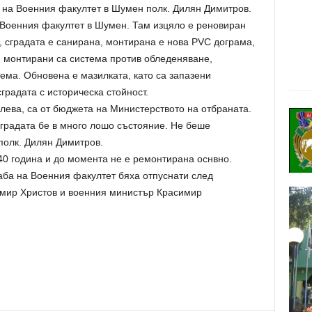
на Военния факултет в Шумен полк. Дилян Димитров.
Военния факултет в Шумен. Там изцяло е реновиран
 сградата е санирана, монтирана е нова PVC дограма,
 монтирани са система против обледеняване,
ма. Обновена е мазилката, като са запазени
градата с историческа стойност.
 лева, са от бюджета на Министерството на отбраната.
градата бе в много лошо състояние. Не беше
полк. Дилян Димитров.
40 година и до момента не е ремонтирана оснвно.
аба на Военния факултет бяха отпуснати след
мир Христов и военния министър Красимир