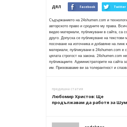
ДЯЛ
Facebook
Twitter
Съдържанието на 24shumen.com и технологиит
авторското право и сродните му права. Всич
видео материали, публикувани в сайта, са с
друго. Допуска се публикуване на текстови
посочване на източника и добавяне на линк
материали, публикувани в 24shumen.com е с
цялата строгост на закона. 24shumen.com н
публикациите. Администраторите на сайта з
им. Призоваваме ви за толерантност и спазв
предишна статия
Любомир Христов: Ще
продължавам да работя за Шум