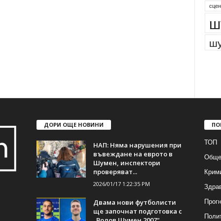
сцен
ш
шу
ДОРИ ОЩЕ НОВИНИ
ПО
ТОП
НАП: Няма нарушения при
въвеждане на еврото в
Обще
Шумен, инспектори
Крим
проверяват...
2026/01/17 1:22:35 PM
Здра
Прогн
Двама нови футболисти
ще започнат подготовка с
Поли
„Волов Шумен 2007“