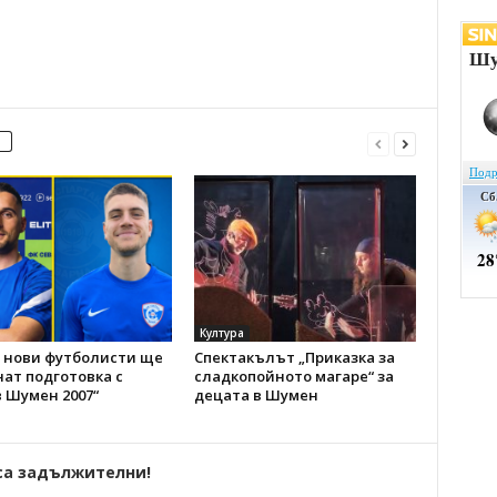
Култура
 нови футболисти ще
Спектакълът „Приказка за
ат подготовка с
сладкопойното магаре“ за
 Шумен 2007“
децата в Шумен
са задължителни!