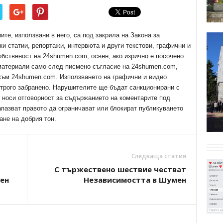
е, използвани в него, са под закрила на Закона за
ки статии, репортажи, интервюта и други текстови, графични и
обственост на 24shumen.com, освен, ако изрично е посочено
 материали само след писмено съгласие на 24shumen.com,
 към 24shumen.com. Използването на графични и видео
трого забранено. Нарушителите ще бъдат санкционирани с
е носи отговорност за съдържанието на коментарите под
апазват правото да ограничават или блокират публикуването
ане на добрия тон.
Следваща статия
С тържествено шествие честват
ен
Независимостта в Шумен