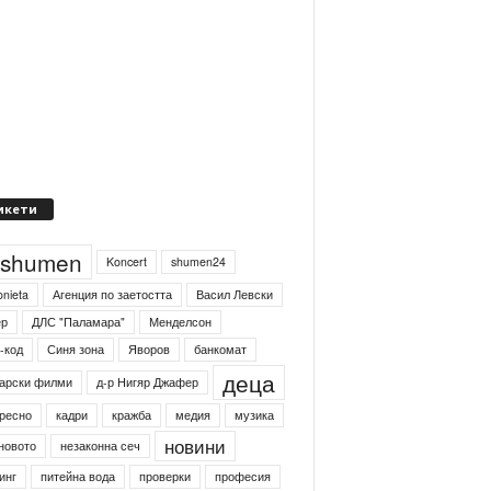
икети
4shumen
Koncert
shumen24
onieta
Агенция по заетостта
Васил Левски
ер
ДЛС "Паламара"
Менделсон
-код
Синя зона
Яворов
банкомат
деца
арски филми
д-р Нигяр Джафер
ресно
кадри
кражба
медия
музика
новини
новото
незаконна сеч
инг
питейна вода
проверки
професия