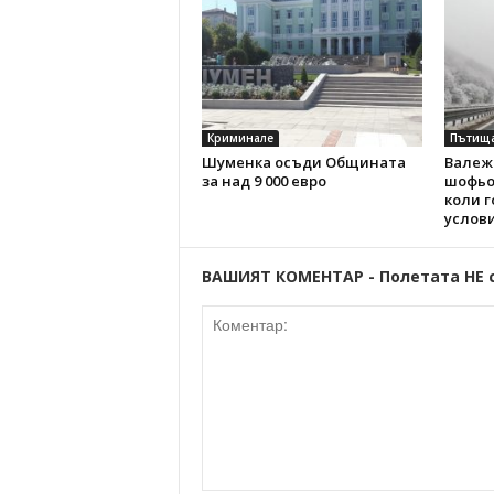
Криминале
Пътищ
Шуменка осъди Общината
Валежи
за над 9 000 евро
шофьо
коли г
услов
ВАШИЯТ КОМЕНТАР - Полетата НЕ 