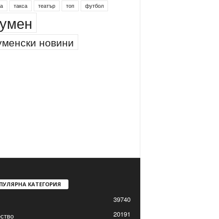
а
такса
театър
топ
футбол
умен
менски новини
ПУЛЯРНА КАТЕГОРИЯ
39740
20191
ство