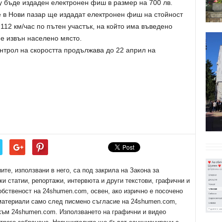
у бъде издаден електронен фиш в размер на 700 лв.
 в Нови пазар ще издадат електронен фиш на стойност
112 км/час по пътен участък, на който има въведено
 е извън населено място.
трол на скоростта продължава до 22 април на
е, използвани в него, са под закрила на Закона за
ки статии, репортажи, интервюта и други текстови, графични и
обственост на 24shumen.com, освен, ако изрично е посочено
 материали само след писмено съгласие на 24shumen.com,
 към 24shumen.com. Използването на графични и видео