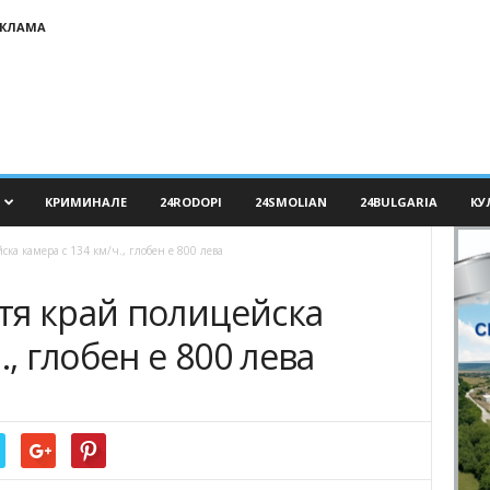
ЕКЛАМА
КРИМИНАЛЕ
24RODOPI
24SMOLIAN
24BULGARIA
КУ
ка камера с 134 км/ч., глобен е 800 лева
тя край полицейска
., глобен е 800 лева