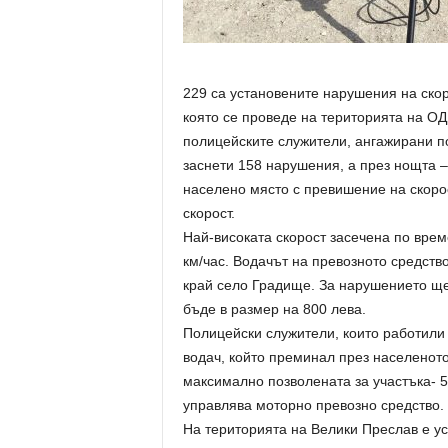
229 са установените нарушения на ско
която се проведе на територията на ОД
полицейските служители, ангажирани п
заснети 158 нарушения, а през нощта –
населено място с превишение на скорос
скорост.
Най-високата скорост засечена по врем
км/час. Водачът на превозното средств
край село Градище. За нарушението ще
бъде в размер на 800 лева.
Полицейски служители, които работили 
водач, който преминал през населеното
максимално позволената за участъка- 5
управлява моторно превозно средство.
На територията на Велики Преслав е ус