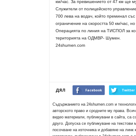
км/час. За превишението от 47 км ще м
Служители от полицейското управление
700 лева на водач, който преминал със 
ограничение на скоростта 50 км/час, но
Операцията по линия на ТИСПОЛ за кон
територията на ОДМВР- Шумен.
24shumen.com
ДЯЛ
Facebook
Twitter
Съдържанието на 24shumen.com и технологиит
авторското право и сродните му права. Всич
видео материали, публикувани в сайта, са с
друго. Допуска се публикуване на текстови
посочване на източника и добавяне на линк