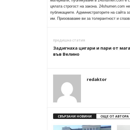
материали, публикувани в 24shumen.com е с
цялата строгост на закона. 24shumen.com н
публикациите. Администраторите на сайта з
им. Призоваваме ви за толерантност и спазв
предишна статия
Задигнаха цигари и пари от маг
във Велино
redaktor
СВЪРЗАНИ НОВИНИ
ОЩЕ ОТ АВТОРА