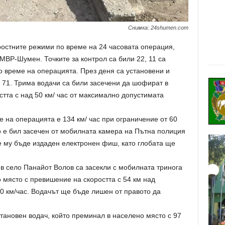
Снимка: 24shumen.com
ростните режими по време на 24 часовата операция,
МВР-Шумен. Точките за контрол са били 22, 11 са
о време на операцията. През деня са установени и
 71. Трима водачи са били засечени да шофират в
тта с над 50 км/ час от максимално допустимата
е на операцията е 134 км/ час при ограничение от 60
о е бил засечен от мобилната камера на Пътна полиция
 му бъде издаден електронен фиш, като глобата ще
в село Панайот Волов са засекли с мобилната тринога
 място с превишение на скоростта с 54 км над
0 км/час. Водачът ще бъде лишен от правото да
тановен водач, който преминал в населено място с 97