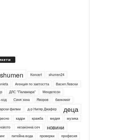
икети
4shumen
Koncert
shumen24
onieta
Агенция по заетостта
Васил Левски
ер
ДЛС "Паламара"
Менделсон
-код
Синя зона
Яворов
банкомат
деца
арски филми
д-р Нигяр Джафер
ресно
кадри
кражба
медия
музика
новини
новото
незаконна сеч
инг
питейна вода
проверки
професия