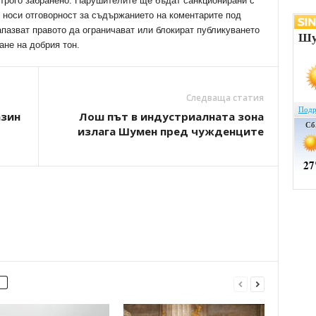
трого забранено. Нарушителите ще бъдат санкционирани с
е носи отговорност за съдържанието на коментарите под
апазват правото да ограничават или блокират публикуването
ане на добрия тон.
Следваща статия
азин
Лош път в индустриалната зона
излага Шумен пред чужденците