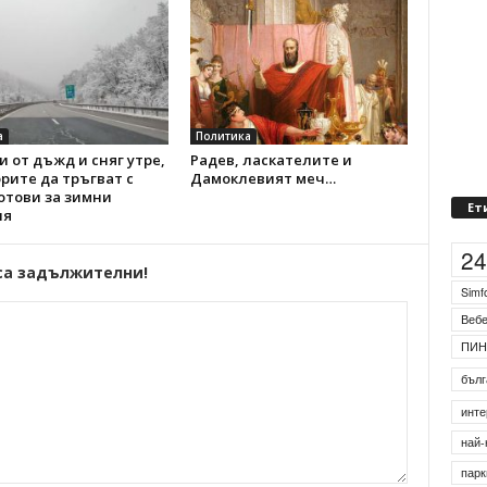
а
Политика
 от дъжд и сняг утре,
Радев, ласкателите и
рите да тръгват с
Дамоклевият меч…
отови за зимни
Ет
ия
2
са задължителни!
Simf
Веб
ПИН
бълг
инте
най-
парк