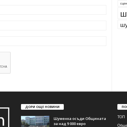
сцен
ш
шу
ДОРИ ОЩЕ НОВИНИ
ПО
ТОП
Шуменка осъди Общината
за над 9 000 евро
Обще