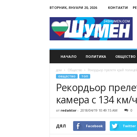
ВТОРНИК, ЯНУАРИ 20, 2026
КОНТАКТИ
Р
24Shumen.COM
НАЧАЛО
ПОЛИТИКА
ОБЩЕСТВО
дом
Общество
Рекордьор прелетя край полицейс
ОБЩЕСТВО
ТОП
Рекордьор преле
камера с 134 км/ч
от
redaktor
-
2018/04/19 10:49:15 AM
0
ДЯЛ
Facebook
Twitter