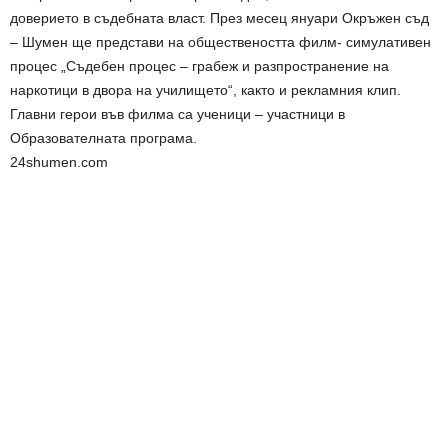
доверието в съдебната власт. През месец януари Окръжен съд
– Шумен ще представи на обществеността филм- симулативен
процес „Съдебен процес – грабеж и разпространение на
наркотици в двора на училището“, както и рекламния клип.
Главни герои във филма са ученици – участници в
Образователната програма.
24shumen.com