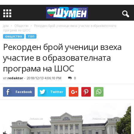
дом
Общество
Рекорден брой ученици взеха участие в образователната
програма на ШОС
ОБЩЕСТВО
ТОП
Рекорден брой ученици взеха
участие в образователната
програма на ШОС
от
redaktor
-
2018/12/13 4:06:10 PM
0
Facebook
Twitter