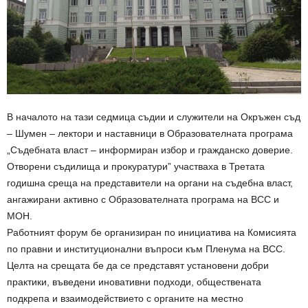
В началото на тази седмица съдии и служители на Окръжен съд
– Шумен – лектори и наставници в Образователната програма
„Съдебната власт – информиран избор и гражданско доверие.
Отворени съдилища и прокуратури” участваха в Третата
годишна среща на представители на органи на съдебна власт,
ангажирани активно с Образователната програма на ВСС и
МОН.
Работният форум бе организиран по инициатива на Комисията
по правни и институционални въпроси към Пленума на ВСС.
Целта на срещата бе да се представят установени добри
практики, въведени иновативни подходи, обществената
подкрепа и взаимодействието с органите на местно