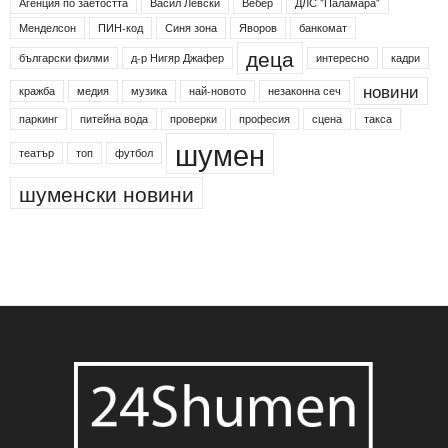
Агенция по заетостта
Васил Левски
Вебер
ДЛС "Паламара"
Менделсон
ПИН-код
Синя зона
Яворов
банкомат
деца
български филми
д-р Нигяр Джафер
интересно
кадри
новини
кражба
медия
музика
най-новото
незаконна сеч
паркинг
питейна вода
проверки
професия
сцена
такса
шумен
театър
топ
футбол
шуменски новини