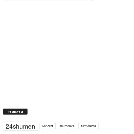
Етикети
24shumen
Koncert
shumen24
Simfonieta