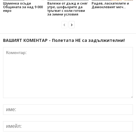
Шуменка осъди
Валежи от дъжд и сняг
Радев, ласкателите и
Общината за над 9 000
утре, шофьорите да
Дамоклевият меч…
евро
тръгват с коли готови
за зимни условия
ВАШИЯТ КОМЕНТАР - Полетата НЕ са задължителни!