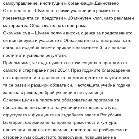
самоуправление, институции и организации.Единствено
Окръжен съд – Шумен от всички участници в рамките на
презентацията си, представи и 10 минутен клип, като рекламен
материал за Образователната програма.
Окръжен съд – Шумен получи висока оценка за представянето
си във форума и участието в Образователната програма, като
орган на съдебна власт с принос в развитието й, и с реално
постигнати успешни резултати.
Припомняме, че съдът участва в тази социална програма от
самото й стартиране през 2014г. През годините благодарение
на старанието и отдадеността на магистратите и служителите
тя се разви и разшири обхвата си. Настоящата учебна година
започна с рекорден брой ученици в пет училища.
Основни цели на пилотната образователна програма са
обогатяване познанията на учениците относно статута,
структурата и функциите на съдебната власт в Република
България, формиране на правна грамотност и култура,
превенция на детското насилие, постигане на разбираемо и
отворено към обществото правосъдие, повишаване на