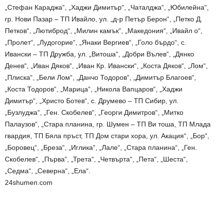
„Стефан Караджа“, „Хаджи Димитър“, „Чаталджа“, „Юбилейна“,
гр. Нови Пазар – ТП Ивайло, ул. „д-р Петър Берон“, „Петко Д.
Петков“, „Лютиброд“, „Милин камък“, „Македония“, „Ивайл о“,
„Пролет“, „Лудогорие“, „Янаки Вергиев“, „Голо бърдо“, с.
Ивански – ТП Дружба, ул. „Витоша“, „Добри Вълев“, „Дянко
Денев“, „Иван Дяков“, „Иван Кр. Ивански“, „Коста Дяков“, „Лом“,
„Плиска“, „Бели Лом“, „Данчо Тодоров“, „Димитър Благоев“,
„Коста Тодоров“, „Марица“, „Никола Вапцаров“, „Хаджи
Димитър“, „Христо Ботев“, с. Друмево – ТП Сибир, ул.
„Бузлуджа“, „Ген. Скобелев“, „Георги Димитров“, „Митко
Палаузов“, „Стара планина, гр. Шумен – ТП Ви тоша, ТП Млада
гвардия, ТП Бяла пръст, ТП Дом стари хора, ул. Акация“, „Бор“,
„Боровец“, „Бреза“, „Иглика“, „Лале“, „Стара планина“, „Ген.
Скобелев“, „Първа“, „Трета“, „Четвърта“, „Пета“, „Шеста“,
„Седма“, „Северна“, „Ела“.
24shumen.com