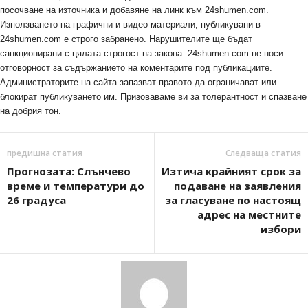
посочване на източника и добавяне на линк към 24shumen.com.
Използването на графични и видео материали, публикувани в
24shumen.com е строго забранено. Нарушителите ще бъдат
санкционирани с цялата строгост на закона. 24shumen.com не носи
отговорност за съдържанието на коментарите под публикациите.
Администраторите на сайта запазват правото да ограничават или
блокират публикуването им. Призоваваме ви за толерантност и спазване
на добрия тон.
предишна статия
Следваща статия
Прогнозата: Слънчево
Изтича крайният срок за
време и температури до
подаване на заявления
26 градуса
за гласуване по настоящ
адрес на местните
избори