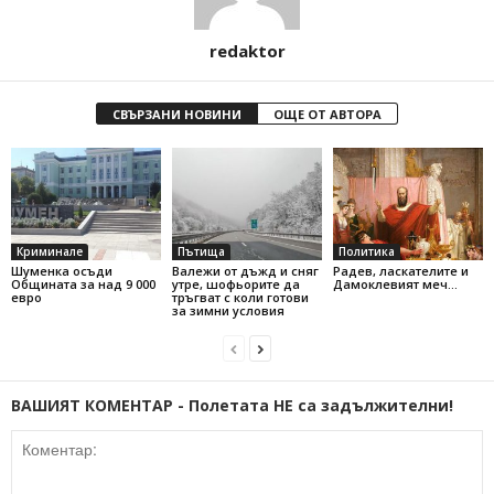
redaktor
СВЪРЗАНИ НОВИНИ
ОЩЕ ОТ АВТОРА
Криминале
Пътища
Политика
Шуменка осъди
Валежи от дъжд и сняг
Радев, ласкателите и
Общината за над 9 000
утре, шофьорите да
Дамоклевият меч…
евро
тръгват с коли готови
за зимни условия
ВАШИЯТ КОМЕНТАР - Полетата НЕ са задължителни!