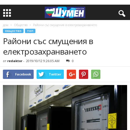
дом
Общество
Райони със смущения в електрозахранването
ОБЩЕСТВО
ТОП
Райони със смущения в
електрозахранването
от
redaktor
-
2019/10/12 9:26:05 AM
0
Facebook
Twitter