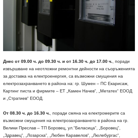
Днес от 09.00 ч. до 09.30 ч. и от 16.30 ч. до 17.00 ч.
, поради
извършване на неотложни ремонтни дейности на съоръженията
за доставка на електроенергия, са възможни смущения на
електрозахранването в района на: гр. Шумен – ПС Екарисаж,
Картинг писта и фирмите – ЕТ „Камен Начев“, „Метатех“ ЕООД
и „Стратиев“ ЕООД.
От 08.30 ч. до 16.30 ч.
, поради смяна на електромерите са
възможни смущения на електрозахранването в района на гр.
Велики Преслав – ТП Боровец, ул.“Беласица“, „Боровец“,
„Здравец“, „Лозарска“, „Любен Каравелов“, „Люлебургас“,