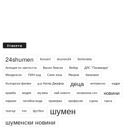
Етикети
24shumen
Koncert
shumen24
Simfonieta
Агенция по заетостта
Васил Левски
Вебер
ДЛС "Паламара"
Менделсон
ПИН-код
Синя зона
Яворов
банкомат
деца
български филми
д-р Нигяр Джафер
интересно
кадри
новини
кражба
медия
музика
най-новото
незаконна сеч
паркинг
питейна вода
проверки
професия
сцена
такса
шумен
театър
топ
футбол
шуменски новини