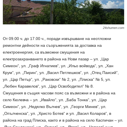
24shumen.com
От 09.00 ч. до 17.00 ч., поради извършване на неотложни
ремонтни дейности на съоръженията за доставка на
електроенергия, са възможни смущения на
електрозахранването в района на Нови пазар – ул. „Цар
Симеон“, ул. „Граф Игнатиев“, ул. „Ильо войвода“, ул. „Хан
Крум“, ул. „Пирин“, ул. „Васил Петлешков“, ул. „Отец Паисий“,
ул. „Цар Петър“, ул. „Раковски“ № 2, ул. „Плиска“ № 5, ул.
„Любен Каравелов“, ул. „Цар Освободител“ № 8.
Смущения в същия часови пояс са възможни и в района на
село Кюлевча – ул. „Ивайло“, ул. „Баба Тонка“, ул. „Цар
Симеон“, ул. „Недялко Вълчев“, ул. „Георги Минев“, ул.
„Опълченска“, ул. „Христо Ботев“ и ул. „Васил Коларов“, в
района на град Плиска, както и в района на село Каспичан – ул.
„Яне Сандански“, ул. „Охрид“, ул. „Явор“, ул. „Чапаев“ и ул.