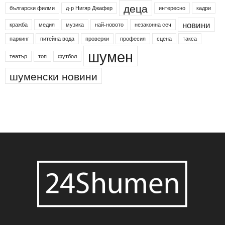
24shumen
Koncert
shumen24
Simfonieta
Агенция по заетостта
Васил Левски
Вебер
ДЛС "Паламара"
Менделсон
ПИН-код
Синя зона
Яворов
банкомат
деца
български филми
д-р Нигяр Джафер
интересно
кадри
новини
кражба
медия
музика
най-новото
незаконна сеч
паркинг
питейна вода
проверки
професия
сцена
такса
шумен
театър
топ
футбол
шуменски новини