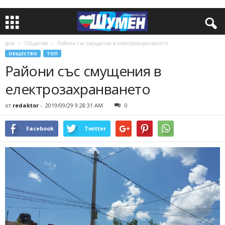
дом
Общество
Райони със смущения в електрозахранването
ОБЩЕСТВО
ТОП
Райони със смущения в
електрозахранването
от
redaktor
-
2019/09/29 9:28:31 AM
0
Facebook
Twitter