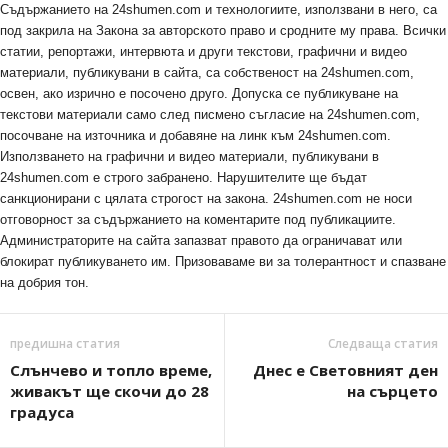
Съдържанието на 24shumen.com и технологиите, използвани в него, са
под закрила на Закона за авторското право и сродните му права. Всички
статии, репортажи, интервюта и други текстови, графични и видео
материали, публикувани в сайта, са собственост на 24shumen.com,
освен, ако изрично е посочено друго. Допуска се публикуване на
текстови материали само след писмено съгласие на 24shumen.com,
посочване на източника и добавяне на линк към 24shumen.com.
Използването на графични и видео материали, публикувани в
24shumen.com е строго забранено. Нарушителите ще бъдат
санкционирани с цялата строгост на закона. 24shumen.com не носи
отговорност за съдържанието на коментарите под публикациите.
Администраторите на сайта запазват правото да ограничават или
блокират публикуването им. Призоваваме ви за толерантност и спазване
на добрия тон.
предишна статия
Следваща статия
Слънчево и топло време,
Днес е Световният ден
живакът ще скочи до 28
на сърцето
градуса