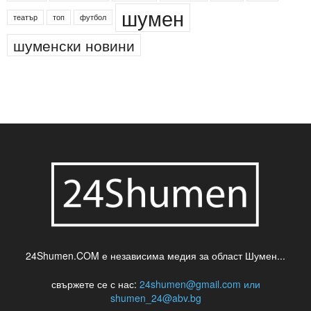
деца
български филми
д-р Нигяр Джафер
интересно
кадри
новини
кражба
медия
музика
най-новото
незаконна сеч
паркинг
питейна вода
проверки
професия
сцена
такса
шумен
театър
топ
футбол
шуменски новини