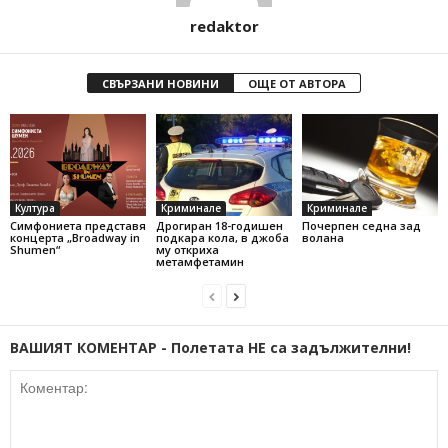
redaktor
СВЪРЗАНИ НОВИНИ
ОЩЕ ОТ АВТОРА
Култура
Криминале
Криминале
Симфониета представя
Дрогиран 18-годишен
Почерпен седна зад
концерта „Broadway in
подкара кола, в джоба
волана
Shumen“
му откриха
метамфетамин
ВАШИЯТ КОМЕНТАР - Полетата НЕ са задължителни!