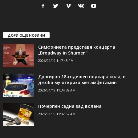
24Shumen.COM е независима медия за област Шумен...
свържете се с нас:
24shumen@gmail.com или
shumen_24@abv.bg
ДОРИ ОЩЕ НОВИНИ
Симфониета представя концерта
„Broadway in Shumen“
2026/01/19 1:17:45 PM
Дрогиран 18-годишен подкара кола, в
джоба му откриха метамфетамин
2026/01/19 11:34:38 AM
Почерпен седна зад волана