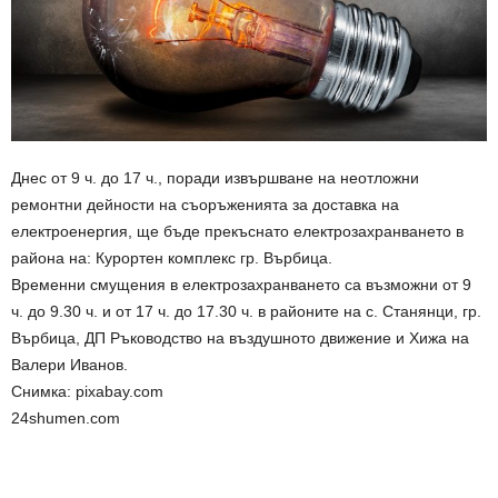
Днес от 9 ч. до 17 ч., поради извършване на неотложни
ремонтни дейности на съоръженията за доставка на
електроенергия, ще бъде прекъснато електрозахранването в
района на: Курортен комплекс гр. Върбица.
Временни смущения в електрозахранването са възможни от 9
ч. до 9.30 ч. и от 17 ч. до 17.30 ч. в районите на с. Станянци, гр.
Върбица, ДП Ръководство на въздушното движение и Хижа на
Валери Иванов.
Снимка: pixabay.com
24shumen.com