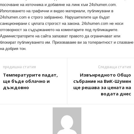
посочване на източника и добавяне на линк към 24shumen.com.
Използването на графични и видео материали, публикувани в
24shumen.com е строго забранено. Нарушителите ще бъдат
санкционирани с цялата строгост на закона. 24shumen.com не носи
отговорност за съдържанието на коментарите под публикациите.
Администраторите на сайта запазват правото да ограничават или
блокират публикуването им. Призоваваме ви за толерантност и спазване
на добрия тон.
предишна статия
Следваща статия
Температурите падат,
Извънредното Общо
ще бъде облачно и
събрание на ВиК-Шумен
дъждовно
ще решава за цената на
водата днес