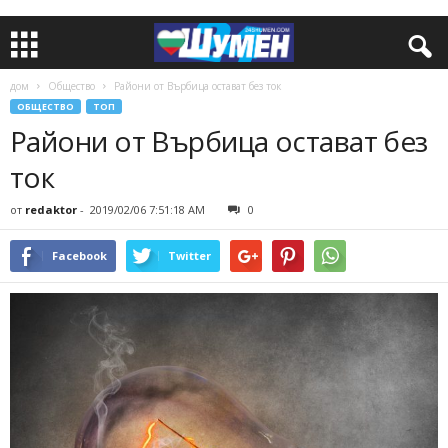
дом
Общество
Райони от Върбица остават без ток
ОБЩЕСТВО
ТОП
Райони от Върбица остават без
ток
от
redaktor
-
2019/02/06 7:51:18 AM
0
Facebook
Twitter