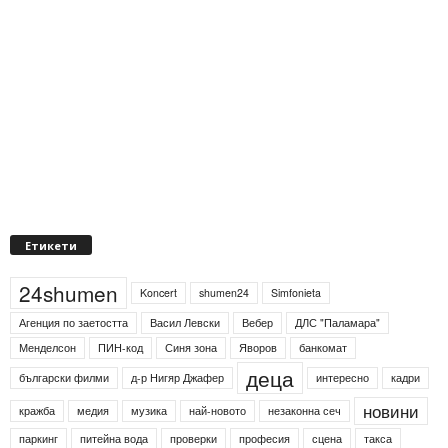
Етикети
24shumen
Koncert
shumen24
Simfonieta
Агенция по заетостта
Васил Левски
Вебер
ДЛС "Паламара"
Менделсон
ПИН-код
Синя зона
Яворов
банкомат