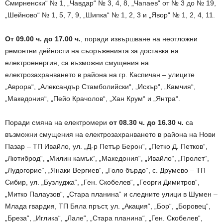
Смирненски“ № 1, „Чавдар“ № 3, 4, 8, „Чапаев“ от № 3 до № 19,
„Шейново“ № 1, 5, 7, 9, „Шипка“ № 1, 2, 3 и „Явор“ № 1, 2, 4, 11.
От 09.00 ч. до 17.00 ч.
, поради извършване на неотложни
ремонтни дейности на съоръженията за доставка на
електроенергия, са възможни смущения на
електрозахранването в района на гр. Каспичан – улиците
„Аврора“, „Александър Стамболийски“, „Искър“, „Камчия“,
„Македония“, „Пейо Крачолов“, „Хан Крум“ и „Янтра“.
Поради смяна на електромери
от 08.30 ч. до 16.30 ч.
са
възможни смущения на електрозахранването в района на Нови
Пазар – ТП Ивайло, ул. „Д-р Петър Берон“, „Петко Д. Петков“,
„Лютиброд“, „Милин камък“, „Македония“, „Ивайло“, „Пролет“,
„Лудогорие“, „Янаки Вергиев“, „Голо бърдо“, с. Друмево – ТП
Сибир, ул. „Бузлуджа“, „Ген. Скобелев“, „Георги Димитров“,
„Митко Палаузов“, „Стара планина“ и следните улици в Шумен –
Млада гвардия, ТП Бяла пръст, ул. „Акация“, „Бор“, „Боровец“,
„Бреза“, „Иглика“, „Лале“, „Стара планина“, „Ген. Скобелев“,