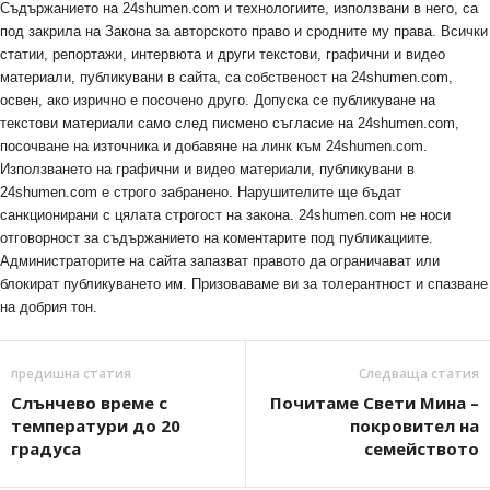
Съдържанието на 24shumen.com и технологиите, използвани в него, са
под закрила на Закона за авторското право и сродните му права. Всички
статии, репортажи, интервюта и други текстови, графични и видео
материали, публикувани в сайта, са собственост на 24shumen.com,
освен, ако изрично е посочено друго. Допуска се публикуване на
текстови материали само след писмено съгласие на 24shumen.com,
посочване на източника и добавяне на линк към 24shumen.com.
Използването на графични и видео материали, публикувани в
24shumen.com е строго забранено. Нарушителите ще бъдат
санкционирани с цялата строгост на закона. 24shumen.com не носи
отговорност за съдържанието на коментарите под публикациите.
Администраторите на сайта запазват правото да ограничават или
блокират публикуването им. Призоваваме ви за толерантност и спазване
на добрия тон.
предишна статия
Следваща статия
Слънчево време с
Почитаме Свети Мина –
температури до 20
покровител на
градуса
семейството