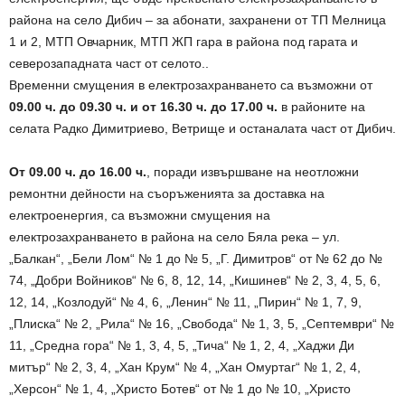
района на село Дибич – за абонати, захранени от ТП Мелница
1 и 2, МТП Овчарник, МТП ЖП гара в района под гарата и
северозападната част от селото..
Временни смущения в електрозахранването са възможни от
09.00 ч. до 09.30 ч. и от 16.30 ч. до 17.00 ч.
в районите на
селата Радко Димитриево, Ветрище и останалата част от Дибич.
От 09.00 ч. до 16.00 ч.
, поради извършване на неотложни
ремонтни дейности на съоръженията за доставка на
електроенергия, са възможни смущения на
електрозахранването в района на село Бяла река – ул.
„Балкан“, „Бели Лом“ № 1 до № 5, „Г. Димитров“ от № 62 до №
74, „Добри Войников“ № 6, 8, 12, 14, „Кишинев“ № 2, 3, 4, 5, 6,
12, 14, „Козлодуй“ № 4, 6, „Ленин“ № 11, „Пирин“ № 1, 7, 9,
„Плиска“ № 2, „Рила“ № 16, „Свобода“ № 1, 3, 5, „Септември“ №
11, „Средна гора“ № 1, 3, 4, 5, „Тича“ № 1, 2, 4, „Хаджи Ди
митър“ № 2, 3, 4, „Хан Крум“ № 4, „Хан Омуртаг“ № 1, 2, 4,
„Херсон“ № 1, 4, „Христо Ботев“ от № 1 до № 10, „Христо