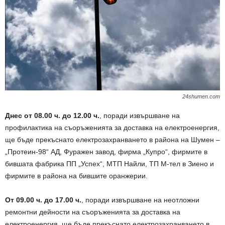
24shumen.com
Днес от 08.00 ч. до 12.00 ч.
, поради извършване на
профилактика на съоръженията за доставка на електроенергия,
ще бъде прекъснато електрозахранването в района на Шумен –
„Протеин-98“ АД, Фуражен завод, фирма „Купро“, фирмите в
бившата фабрика ПП „Успех“, МТП Найли, ТП М-тел в Зиено и
фирмите в района на бившите оранжерии.
От 09.00 ч. до 17.00 ч.
, поради извършване на неотложни
ремонтни дейности на съоръженията за доставка на
електроенергия, ще бъде прекъснато електрозахранването в