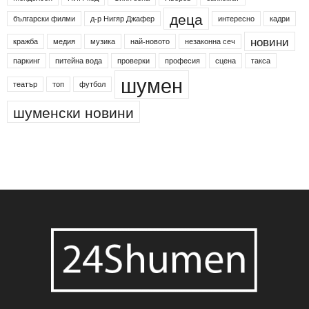
24shumen
Koncert
shumen24
Simfonieta
Агенция по заетостта
Васил Левски
Вебер
ДЛС "Паламара"
Менделсон
ПИН-код
Синя зона
Яворов
банкомат
деца
български филми
д-р Нигяр Джафер
интересно
кадри
новини
кражба
медия
музика
най-новото
незаконна сеч
паркинг
питейна вода
проверки
професия
сцена
такса
шумен
театър
топ
футбол
шуменски новини