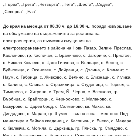
„Първа“, „Трета“, „Четвърта“, „Пета“, „Шеста“, „Седма“,
„Северна“, „Ела“.
До края на месеца от 08.30 ч. до 16.30 ч.
, поради извършване
на обслужване на съоръженията за доставка на
електроенергия, са възможни смущения на
електрозахранването в района на Нови Пазар, Велики Преслав,
Каолиново, гр. Каспичан, с. Браничево, с. Загориче, с. Пристое,
с. Никола Козлево, с. Цани Гинчево, с. Вълнари, с. Венец, с.
Буйновица, с. Осеновец, с. Дойранци, с. Долина, с. Климент, с.
Наум, с. Габрица, с. Живково, с. Велино, с. Близнаци, с. Иглика,
с. Калино, с. Сливак, с. Страхилица, с. Студеница, с. Тервел, с.
Тимарево, с. Хитрино, с. Трем, Ñ . Черна, с. Ясенково, гр.
Върбица, с. Крайгорци, с. Чернооково, с. Миланово, с.
Божурово, с. Царев брод, с. Салманово, кв. Макак, кв.
Дивдядово, с. Мараш, гр. Шумен – вилна зона – местност Под
манастира и Байчов кладенец, с. Каспичан, с. Енево, с. Мадара,
с. Кюлевча, с. Могила, с. Църквица, гр. Плиска, гр. Смядово, с.
Риш, с. Веселиново, с. Черни връх. Смущенията са свързани с