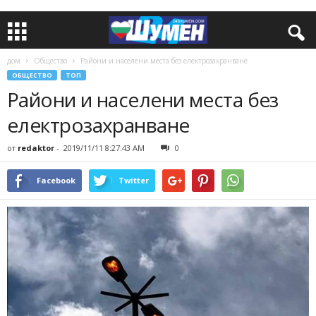
дом
Общество
Райони и населени места без електрозахранване
ОБЩЕСТВО
ТОП
Райони и населени места без
електрозахранване
от
redaktor
-
2019/11/11 8:27:43 AM
0
Facebook
Twitter