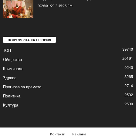
да тръгват с коли...
2026/01/20 3:37:25 PM
Радев, ласкателите и Дамоклевият меч…
2026/01/20 2:45:25 PM
ПОПУЛЯРНА КАТЕГОРИЯ
39740
ТОП
20191
Общество
9240
Криминале
3265
Здраве
2714
Прогноза за времето
2532
Политика
2530
Култура