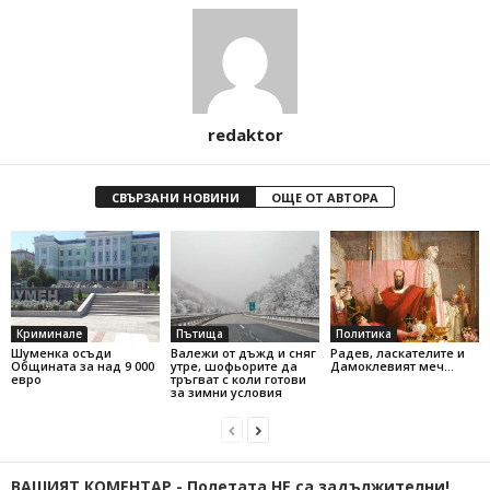
redaktor
СВЪРЗАНИ НОВИНИ
ОЩЕ ОТ АВТОРА
Криминале
Пътища
Политика
Шуменка осъди
Валежи от дъжд и сняг
Радев, ласкателите и
Общината за над 9 000
утре, шофьорите да
Дамоклевият меч…
евро
тръгват с коли готови
за зимни условия
ВАШИЯТ КОМЕНТАР - Полетата НЕ са задължителни!