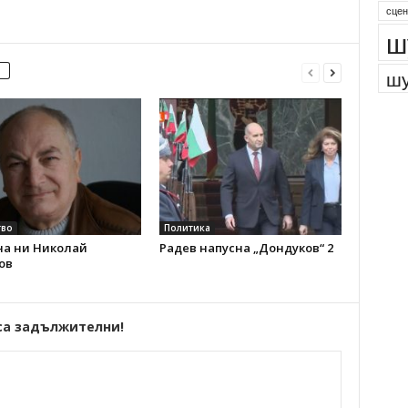
сцен
ш
шу
во
Политика
на ни Николай
Радев напусна „Дондуков“ 2
ов
са задължителни!