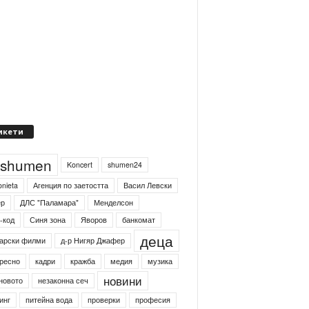
икети
4shumen
Koncert
shumen24
onieta
Агенция по заетостта
Васил Левски
ер
ДЛС "Паламара"
Менделсон
-код
Синя зона
Яворов
банкомат
деца
арски филми
д-р Нигяр Джафер
ресно
кадри
кражба
медия
музика
новини
новото
незаконна сеч
инг
питейна вода
проверки
професия