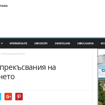
КЛАМА
КРИМИНАЛЕ
24RODOPI
24SMOLIAN
24BULGARIA
КУ
а електрозахранването
 прекъсвания на
нето