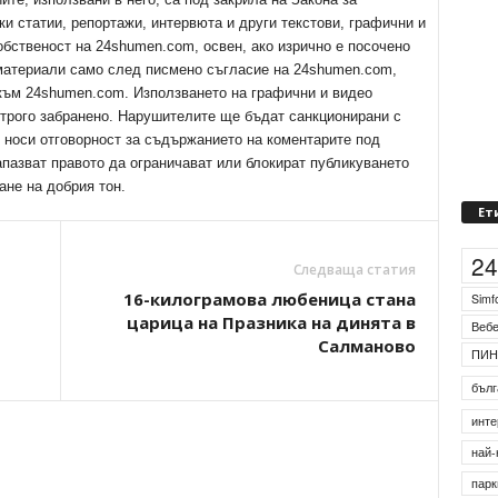
ки статии, репортажи, интервюта и други текстови, графични и
обственост на 24shumen.com, освен, ако изрично е посочено
 материали само след писмено съгласие на 24shumen.com,
 към 24shumen.com. Използването на графични и видео
трого забранено. Нарушителите ще бъдат санкционирани с
е носи отговорност за съдържанието на коментарите под
апазват правото да ограничават или блокират публикуването
ане на добрия тон.
Ет
2
Следваща статия
16-килограмова любеница стана
Simf
царица на Празника на динята в
Веб
Салманово
ПИН
бълг
инте
най-
парк