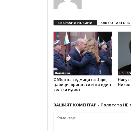
СВЪРЗАНИ НОВИНИ
ОЩЕ ОТ АВТОРА
Политика
Общест
ОбЗор на седмицата: Царе,
Напус
царици, принцеси и ни един
Никол
селски идиот
ВАШИЯТ КОМЕНТАР - Полетата НЕ 