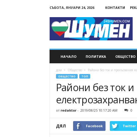
СЪБОТА, ЯНУАРИ 24, 2026
КОНТАКТИ
РЕ
24Shumen.COM
НАЧАЛО
ПОЛИТИКА
ОБЩЕСТВО
дом
Общество
Райони без ток и прекъсвания н
ОБЩЕСТВО
ТОП
Райони без ток и
електрозахранва
от
redaktor
-
2019/08/25 10:17:20 AM
0
ДЯЛ
Facebook
Twitter