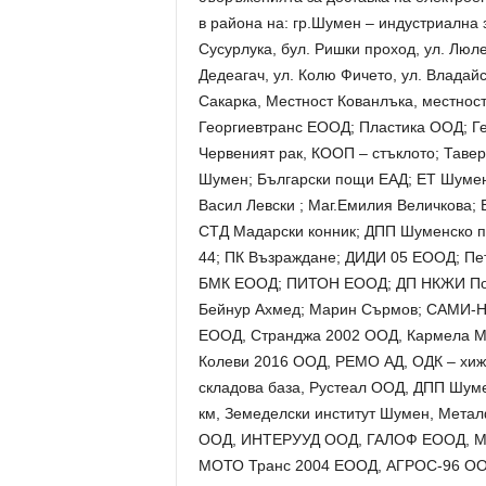
в района на: гр.Шумен – индустриална з
Сусурлука, бул. Ришки проход, ул. Люле
Дедеагач, ул. Колю Фичето, ул. Владай
Сакарка, Местност Кованлъка, местност
Георгиевтранс ЕООД; Пластика ООД; Г
Червеният рак, КООП – стъклото; Таве
Шумен; Български пощи ЕАД; ЕТ Шуме
Васил Левски ; Маг.Емилия Величкова;
СТД Мадарски конник; ДПП Шуменско п
44; ПК Възраждане; ДИДИ 05 ЕООД; Пе
БМК ЕООД; ПИТОН ЕООД; ДП НКЖИ Поде
Бейнур Ахмед; Марин Сърмов; САМИ-Н
ЕООД, Странджа 2002 ООД, Кармела М
Колеви 2016 ООД, РЕМО АД, ОДК – хиж
складова база, Рустеал ООД, ДПП Шумен
км, Земеделски институт Шумен, Мет
ООД, ИНТЕРУУД ООД, ГАЛОФ ЕООД, М
МОТО Транс 2004 ЕООД, АГРОС-96 ОО