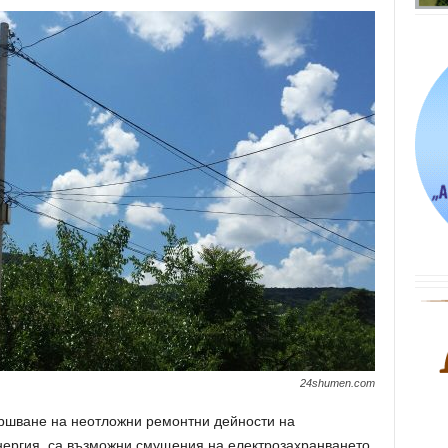
24shumen.com
звършване на неотложни ремонтни дейности на
нергия, са възможни смущения на електрозахранването