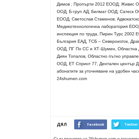
Димов ; Пропърти 2012 ЕООД; Живис
ООД; Б-груп АД; Билмат ООД; Сатеск 
ЕООД; Светослав Стаменов; Адвокатско
Медикотехнологична лаборатория ЕООД
инспекция по труда, Пирин Турс 2002 
България ЕАД, ТСБ – Североизток, Дра
ООД, ПГ По СС и ХТ-Шумен, Областна д
Диян Топалов, Областно пътно управл
ООД, ЕТ Спринт 77, Дентален център 
абонатите за уточняване на удобен ча
24shumen.com
ДЯЛ
Facebook
Twitter
Съдържанието на 24shumen.com и технологиит