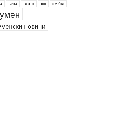
а
такса
театър
топ
футбол
умен
менски новини