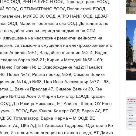
НТАС ООД, РЕНТА ЛУКС Н ООД, Торнадо транс ЕООД,
ОЙ ЕООД, ОПТИМАТРАНС ЕООД Попов строй ЕООД,
 управление, МИЛБО 90 ООД, АГРО НАЙЛ ООД, ЦЕЗАР
в ООД, Мариян Георгиев и сие ООД. Допълнително
не на удобен часови период за подмяна на СТИ.
ади извършване на неотложни ремонтни дейности на
нергия, са възможни смущения на електрозахранването
 Васил Априлов №61; Владайско въстание №2-4; Воден
 сладова борса №2-21; Кирил и Методий №56 – 60;
 Нанчо Попович № 1; Освобождение №12; Панайот
4б; Порек №77; Ришки проход №29; Симеон Велики
динение №14до №68; Цар Иван Александър №77 – 98;
тра 1, Велики Преслав 47, Симеон Велики 30, Ген.
дане №4 Цар Асен 3, Фирми Ели стор ЕООД; Красен
ООД; Д-р Росица Николова; ЕТ Анивел; Шесто ОУ Еньо
умен 1 ЕООД; Бул Юнион Комерс ООД; Барса АД; ЕТ
ОД; БС Тотализатор; Варна Фарма – М ООД; ВЕ
ънт АД; ЦКБ АД; ЕТ Атанаска Тодорова; Одитори и Ко
ева; Изпълнителна агенция по околно среда; ЕТ Димчо