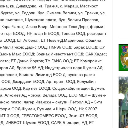
она, кв. Дивдядово, кв. Тракия, с. Мараш, Местност
бургас, ул. Родопи, бул. Симеон Велики, ул. Тракия, ул.
ско въстание, Шуменско плато, бул. Велики Преслав,
 Кара Чалък, Илчов Баир, Местност Теке Дере, фирми:
ео търг ЕООД; НН план Б ЕООД; Тоневи ООД; ресторант
ра ЕООД; ЕТ Албена ; ЕТ Невен-Д.Маринова; Община
н-Мил.Янков; Дидис ООД; ПМ-96 ООД; Барак ЕООД; СУ
 Емона Макс ЕООД; Зодиак Инвестмънт ООД; САК Хадес;
лато; ЕТ Данчо Йоргов; ТУ ГАЙС ООД; ЕТ Компромис
трол АД; Брамас 96 АД; Индустриален парк Шумен АД;
ление; Кристал Лимитед ЕОО Д; пункт за ракия
 ООД, Джордани ЕООД, Арт принт ООД, Колумбия
арков ООД, Кар пет ЕООД, Соц.рехабилитация Шумен,
а, Алкомет АД – хижа, Велида ООД, ЕСО МЕР – Шумен-
ско плато, лагер Ивански – скаути, Петрол АД – 5-ти
алформ ООД-Шумен, Румида и Шери ООД, НИК 2007
ИТ 3 ООД, ГРЕСТОКОМЕРС ЕООД, Зики -07 ЕООД,
Д, ИНВЕСТ-Шумен ЕООД, САРК България АД, ЕТ