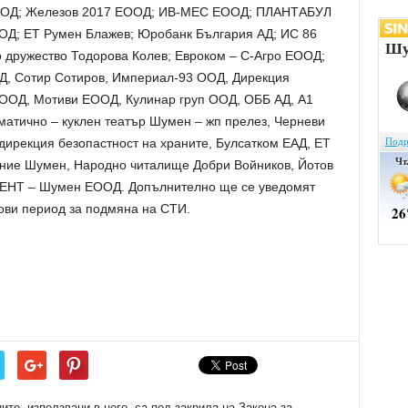
 ООД; Железов 2017 ЕООД; ИВ-МЕС ЕООД; ПЛАНТАБУЛ
ООД; ЕТ Румен Блажев; Юробанк България АД; ИС 86
 дружество Тодорова Колев; Евроком – С-Агро ЕООД;
, Сотир Сотиров, Империал-93 ООД, Дирекция
ЕООД, Мотиви ЕООД, Кулинар груп ООД, ОББ АД, А1
матично – куклен театър Шумен – жп прелез, Черневи
ирекция безопастност на храните, Булсатком ЕАД, ЕТ
ение Шумен, Народно читалище Добри Войников, Йотов
ДЕНТ – Шумен ЕООД. Допълнително ще се уведомят
сови период за подмяна на СТИ.
е, използвани в него, са под закрила на Закона за