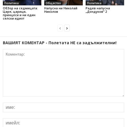
Политика
Общество
Политика
ОбЗор на седмицата:
Напусна ни Николай
Радев напусна
Царе, царици,
Николов
„Дондуков“ 2
принцеси и ни един
селски идиот
ВАШИЯТ КОМЕНТАР - Полетата НЕ са задължителни!