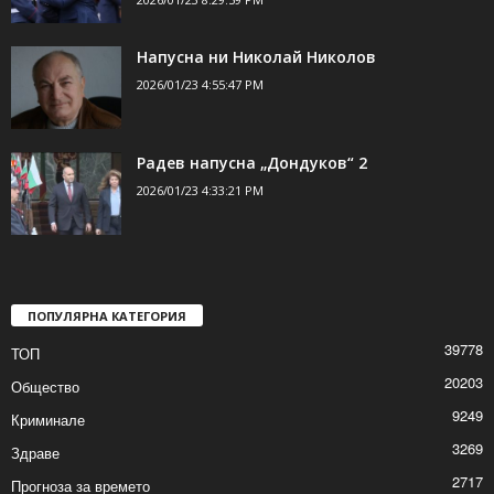
ДОРИ ОЩЕ НОВИНИ
ОбЗор на седмицата: Царе, царици,
принцеси и ни един селски идиот
2026/01/23 8:29:59 PM
Напусна ни Николай Николов
2026/01/23 4:55:47 PM
Радев напусна „Дондуков“ 2
2026/01/23 4:33:21 PM
ПОПУЛЯРНА КАТЕГОРИЯ
39778
ТОП
20203
Общество