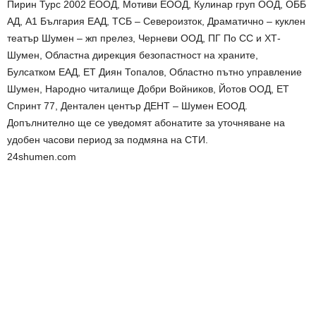
Пирин Турс 2002 ЕООД, Мотиви ЕООД, Кулинар груп ООД, ОББ
АД, А1 България ЕАД, ТСБ – Североизток, Драматично – куклен
театър Шумен – жп прелез, Черневи ООД, ПГ По СС и ХТ-
Шумен, Областна дирекция безопастност на храните,
Булсатком ЕАД, ЕТ Диян Топалов, Областно пътно управление
Шумен, Народно читалище Добри Войников, Йотов ООД, ЕТ
Спринт 77, Дентален център ДЕНТ – Шумен ЕООД.
Допълнително ще се уведомят абонатите за уточняване на
удобен часови период за подмяна на СТИ.
24shumen.com