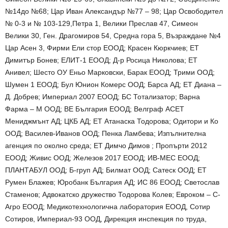
№14до №68; Цар Иван Александър №77 – 98; Цар Освободител
№ 0-3 и № 103-129,Петра 1, Велики Преслав 47, Симеон
Велики 30, Ген. Драгомиров 54, Средна гора 5, Възраждане №4
Цар Асен 3, Фирми Ели стор ЕООД; Красен Кюркчиев; ЕТ
Димитър Бонев; ЕЛИТ-1 ЕООД; Д-р Росица Николова; ЕТ
Анивел; Шесто ОУ Еньо Марковски, Барак ЕООД; Трими ООД;
Шумен 1 ЕООД; Бул Юнион Комерс ООД; Барса АД; ЕТ Диана –
Д. Добрев; Империал 2007 ЕООД; БС Тотализатор; Варна
Фарма – М ООД; ВЕ България ЕООД; Велграф АСЕТ
Мениджмънт АД; ЦКБ АД; ЕТ Атанаска Тодорова; Одитори и Ко
ООД; Василев-Иванов ООД; Пенка Ламбева; Изпълнителна
агенция по околно среда; ЕТ Димчо Димов ; Пропърти 2012
ЕООД; Живис ООД; Железов 2017 ЕООД; ИВ-МЕС ЕООД;
ПЛАНТАБУЛ ООД; Б-груп АД; Билмат ООД; Сатеск ООД; ЕТ
Румен Блажев; Юробанк България АД; ИС 86 ЕООД; Светослав
Стаменов; Адвокатско дружество Тодорова Колев; Евроком – С-
Агро ЕООД; Медикотехнологична лаборатория ЕООД, Сотир
Сотиров, Империал-93 ООД, Дирекция инспекция по труда,