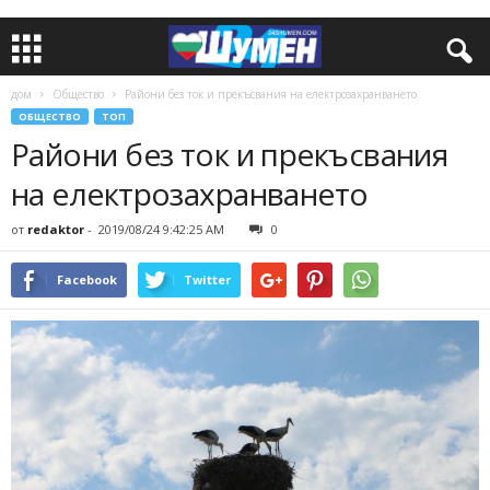
дом
Общество
Райони без ток и прекъсвания на електрозахранването
ОБЩЕСТВО
ТОП
Райони без ток и прекъсвания
на електрозахранването
от
redaktor
-
2019/08/24 9:42:25 AM
0
Facebook
Twitter