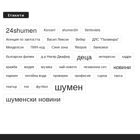
Етикети
24shumen
Koncert
shumen24
Simfonieta
Агенция по заетостта
Васил Левски
Вебер
ДЛС "Паламара"
Менделсон
ПИН-код
Синя зона
Яворов
банкомат
деца
български филми
д-р Нигяр Джафер
интересно
кадри
новини
кражба
медия
музика
най-новото
незаконна сеч
паркинг
питейна вода
проверки
професия
сцена
такса
шумен
театър
топ
футбол
шуменски новини