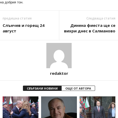
на добрия тон.
предишна статия
Следваща статия
Слънчев и горещ 24
Динена фиеста ще се
август
вихри днес в Салманово
redaktor
СВЪРЗАНИ НОВИНИ
ОЩЕ ОТ АВТОРА