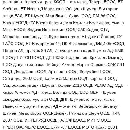
ресторант Червеният рак, КООП – стъклото; Тавера ЕООД; ЕТ
Албена ; ЕТ Невен-Д.Маринова; Община Шумен; Български
пощи ЕАД; ЕТ Шумен-Мил.Янков; Дидис ООД; ПМ-96 ООД;
Барак ЕООД; СУ Васил Левски ; Маг.Емилия Величкова; Емона
Макс ЕООД; Зодиак Инвестмънт ООД; САК Хадес; СТД
Мадарски конник; ДПП Шуменско плато; ЕТ Данчо Йоргов; ТУ
ГАЙС ООД; ЕТ Компромис 44; ПК Възраждане; ДИДИ 05 ЕООД;
Петрол АД; Брамас 96 АД; Индустриален парк Шумен АД; БМК
ЕООД; ПИТОН ЕООД; ДП НКЖИ Поделение; Кристал Лимитед
ЕОО Д; пункт за ракия Бейнур Ахмед; Марин Сърмов; САМИ-Н
ООД, Джордани ЕООД, Арт принт ООД, Колумбия ЕООД,
Странджа 2002 ООД, Кармела Марков ООД, Кар пет ЕООД,
Соц.рехабилитация Шумен, Колеви 2016 ООД, РЕМО АД, ОДК –
хижа, Алкомет АД – хижа, Велида ООД, ЕСО МЕР – Шумен-
складова база, Рустеал ООД, ДПП Шуменско плато, лагер
Ивански – скаути, Петрол АД – 5-ти км, Земеделски институт
Шумен, Металформ ООД-Шумен, Румида и Шери ООД, НИК
2007 ООД, ИНТЕРУУД ООД, ГАЛОФ ЕООД, МИТ 3 ООД,
ГРЕСТОКОМЕРС ЕООД, Зики -07 ЕООД, МОТО Транс 2004