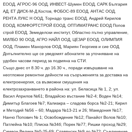
ЕООД, АГРОС-96 ООД, ИНВЕСТ-Шумен ЕООД, САРК България
АД, ЕТ ДИСК-М-Д.Костов, ФОБОС-89 ЕООД, АНТАС ООД,
РЕНТА ЛУКС Н ООД, Торнадо транс ЕООД, Андрей Кирилов
ЕООД, КОМФОРТСТРОЙ ЕООД, ОПТИМАТРАНС ЕООД Попов
строй ЕООД, Земеделски институт, Областно пътно управление,
МИЛБО 90 ООД, АГРО НАЙЛ ООД, ЦЕЗАР ЕООД, ОЛИМПИЯ
ООД, Пламен Манорлов ООД, Мариян Георгиев и сие ООД.
Допълнително ще се уведомят абонатите за уточняване на
удобен часови период за подмяна на СТИ.
Също днес от 8.30 ч. до 16.30 ч., поради извършване на
неотложни ремонтни дейности на съоръженията за доставка на
електроенергия, са възможни смущения на
електрозахранването в района на: ул. Беласица № 1, 2; ул.
Васил Априлов №61; Владайско въстание №2-4; Воден №14;
Димитър Благоев №7; Калиакра – сладова борса №2-21; Кирил
и Методий №56 – 60; Мадара №13-21 и 26; Македония №17;
Нанчо Попович № 1; Освобождение №12; Панайот Волов №10;
Патлейна №10; Плиска №34б; Порек №77; Ришки проход №29;
Симеон Велики №0-25-69; Славянски №9 до №72; Съединение