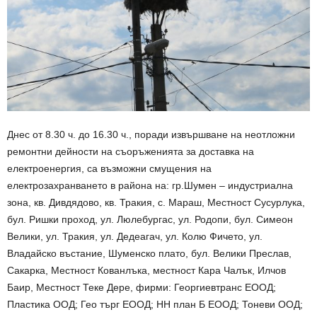
Днес от 8.30 ч. до 16.30 ч., поради извършване на неотложни
ремонтни дейности на съоръженията за доставка на
електроенергия, са възможни смущения на
електрозахранването в района на: гр.Шумен – индустриална
зона, кв. Дивдядово, кв. Тракия, с. Мараш, Местност Сусурлука,
бул. Ришки проход, ул. Люлебургас, ул. Родопи, бул. Симеон
Велики, ул. Тракия, ул. Дедеагач, ул. Колю Фичето, ул.
Владайско въстание, Шуменско плато, бул. Велики Преслав,
Сакарка, Местност Кованлъка, местност Кара Чалък, Илчов
Баир, Местност Теке Дере, фирми: Георгиевтранс ЕООД;
Пластика ООД; Гео търг ЕООД; НН план Б ЕООД; Тоневи ООД;