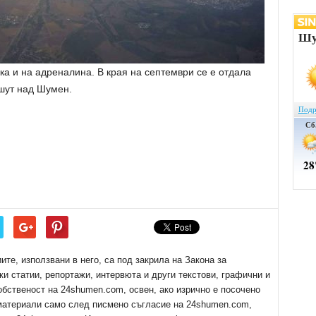
а и на адреналина. В края на септември се е отдала
ашут над Шумен.
е, използвани в него, са под закрила на Закона за
ки статии, репортажи, интервюта и други текстови, графични и
обственост на 24shumen.com, освен, ако изрично е посочено
 материали само след писмено съгласие на 24shumen.com,