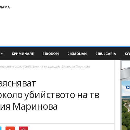
КЛАМА
КРИМИНАЛЕ
24RODOPI
24SMOLIAN
24BULGARIA
КУ
ятелствата около убийството на тв водещата Виктория Маринова
зясняват
около убийството на тв
рия Маринова