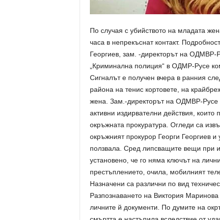
По случая с убийството на младата жен
часа в непрекъснат контакт. Подробно
Георгиев, зам. -директорът на ОДМВР-
„Криминална полиция“ в ОДМР-Русе ко
Сигналът е получен вчера в ранния сле
района на тенис кортовете, на крайбре
жена. Зам.-директорът на ОДМВР-Русе 
активни издирвателни действия, които
окръжната прокуратура. Огледи са извъ
окръжният прокурор Георги Георгиев и у
ползвала. Сред липсващите вещи при 
установено, че го няма ключът на лични
престъплението, очила, мобилният теле
Назначени са различни по вид техничес
Разпознаването на Виктория Маринова е
личните й документи. По думите на ок
смъртта е настъпила вследствие от уда