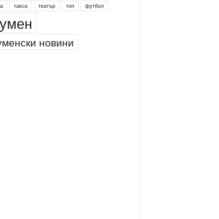
инг
питейна вода
проверки
професия
а
такса
театър
топ
футбол
умен
менски новини