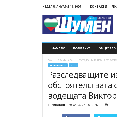
НЕДЕЛЯ, ЯНУАРИ 18, 2026
КОНТАКТИ
РЕ
24Shumen.COM
НАЧАЛО
ПОЛИТИКА
ОБЩЕСТВО
дом
Криминале
Разследващите изясняват обсто
КРИМИНАЛЕ
ТОП
Разследващите и
обстоятелствата 
водещата Викто
от
redaktor
-
2018/10/07 4:16:19 PM
0