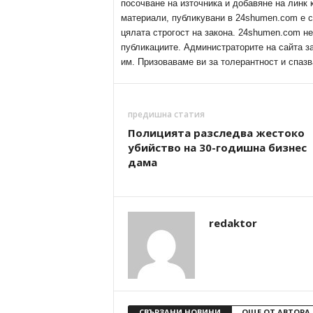
посочване на източника и добавяне на линк
материали, публикувани в 24shumen.com е с
цялата строгост на закона. 24shumen.com н
публикациите. Администраторите на сайта з
им. Призоваваме ви за толерантност и спазв
предишна статия
Полицията разследва жестоко
убийство на 30-годишна бизнес
дама
redaktor
СВЪРЗАНИ НОВИНИ
ОЩЕ ОТ АВТОРА