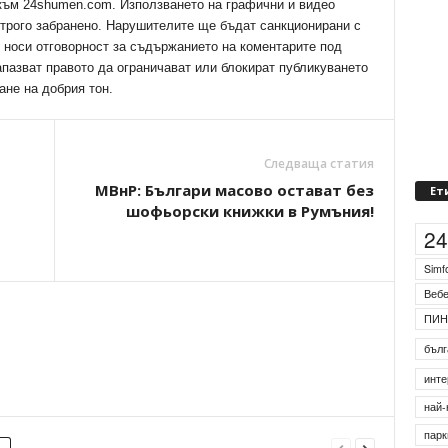
 към 24shumen.com. Използването на графични и видео
трого забранено. Нарушителите ще бъдат санкционирани с
е носи отговорност за съдържанието на коментарите под
апазват правото да ограничават или блокират публикуването
ане на добрия тон.
Следваща статия
МВнР: Българи масово остават без
шофьорски книжки в Румъния!
Ет
2
Simf
Веб
ПИН
бълг
инте
най-