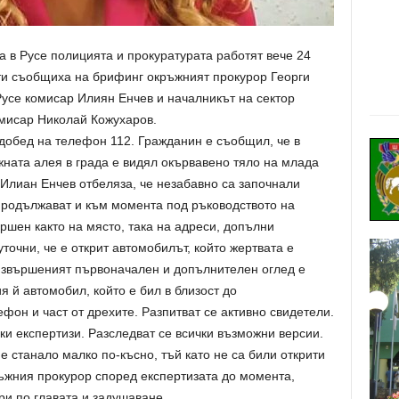
а в Русе полицията и прокуратурата работят вече 24
сти съобщиха на брифинг окръжният прокурор Георги
Русе комисар Илиян Енчев и началникът на сектор
мисар Николай Кожухаров.
добед на телефон 112. Гражданин е съобщил, че в
жната алея в града е видял окървавено тяло на млада
Илиан Енчев отбеляза, че незабавно са започнали
 продължават и към момента под ръководството на
ршен както на място, така на адреси, допълни
точни, че е открит автомобилът, който жертвата е
извършеният първоначален и допълнителен оглед е
я й автомобил, който е бил в близост до
фон и част от дрехите. Разпитват се активно свидетели.
ки експертизи. Разследват се всички възможни версии.
 станало малко по-късно, тъй като не са били открити
ръжния прокурор според експертизата до момента,
ри по главата и задушаване.