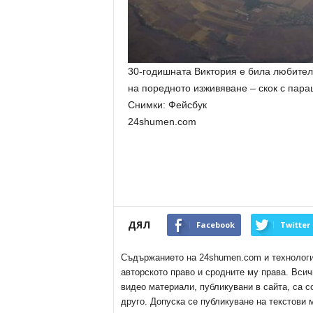
30-годишната Виктория е била любителк
на поредното изживяване – скок с пар
Снимки: Фейсбук
24shumen.com
ДЯЛ
Facebook
Twitter
Съдържанието на 24shumen.com и технологиит
авторското право и сродните му права. Всич
видео материали, публикувани в сайта, са с
друго. Допуска се публикуване на текстови