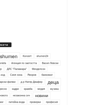
икети
4shumen
Koncert
shumen24
onieta
Агенция по заетостта
Васил Левски
ер
ДЛС "Паламара"
Менделсон
-код
Синя зона
Яворов
банкомат
деца
арски филми
д-р Нигяр Джафер
ресно
кадри
кражба
медия
музика
новини
новото
незаконна сеч