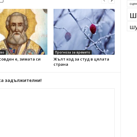
парк
сцен
ш
шу
во
Прогноза за времето
овден е, зимата си
Жълт код за студ в цялата
страна
са задължителни!