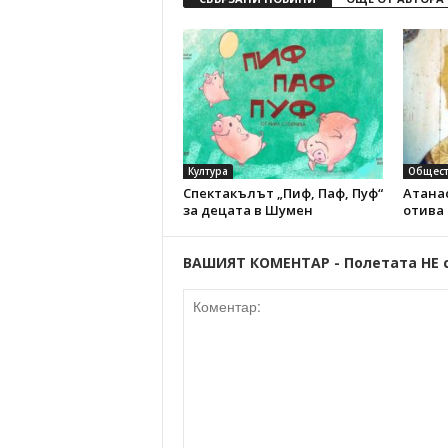
Култура
Общест
Спектакълът „Пиф, Паф, Пуф“
Атанас
за децата в Шумен
отива
ВАШИЯТ КОМЕНТАР - Полетата НЕ 