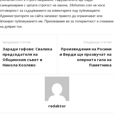
санкционирани с цялата строгост на закона. 24shumen.com не носи
отговорност за съдържанието на коментарите под публикациите.
Администраторите на сайта запазват правото да ограничават или
блокират публикуването им. Призоваваме ви за толерантност и спазване
на добрия тон.
предишна статия
Следваща статия
Заради гафове: Свалиха
Произведения на Росини
председателя на
и Верди ще прозвучат на
Общинския съвет в
оперната гала на
Никола Козлево
Паметника
redaktor