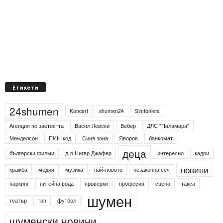
Етикети
24shumen
Koncert
shumen24
Simfonieta
Агенция по заетостта
Васил Левски
Вебер
ДЛС "Паламара"
Менделсон
ПИН-код
Синя зона
Яворов
банкомат
деца
български филми
д-р Нигяр Джафер
интересно
кадри
новини
кражба
медия
музика
най-новото
незаконна сеч