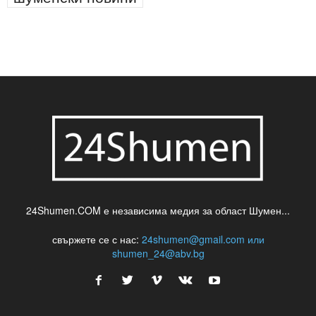
паркинг
питейна вода
проверки
професия
сцена
такса
шумен
театър
топ
футбол
шуменски новини
24Shumen.COM е независима медия за област Шумен...
свържете се с нас:
24shumen@gmail.com или
shumen_24@abv.bg