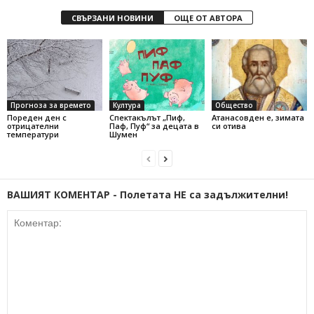
СВЪРЗАНИ НОВИНИ
ОЩЕ ОТ АВТОРА
Прогноза за времето
Култура
Общество
Пореден ден с
Спектакълът „Пиф,
Атанасовден е, зимата
отрицателни
Паф, Пуф“ за децата в
си отива
температури
Шумен
ВАШИЯТ КОМЕНТАР - Полетата НЕ са задължителни!