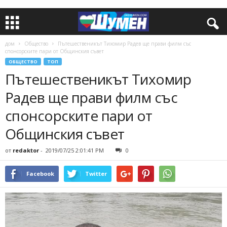
дом
Общество
Пътешественикът Тихомир Радев ще прави филм със
спонсорските пари от Общинския съвет
ОБЩЕСТВО
ТОП
Пътешественикът Тихомир
Радев ще прави филм със
спонсорските пари от
Общинския съвет
от
redaktor
-
2019/07/25 2:01:41 PM
0
Facebook
Twitter