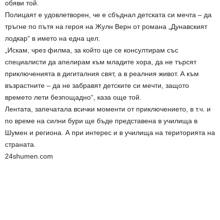
обяви той.
Полицаят е удовлетворен, че е сбъднал детската си мечта – да
тръгне по пътя на героя на Жулн Верн от романа „Дунавският
лодкар“ в името на една цел.
„Искам, чрез филма, за който ще се консултирам със
специалисти да апелирам към младите хора, да не търсят
приключенията в дигиталния свят, а в реалния живот. А към
възрастните – да не забравят детските си мечти, защото
времето лети безпощадно“, каза още той.
Лентата, запечатала всички моменти от приключението, в т.ч. и
по време на силни бури ще бъде представена в училища в
Шумен и региона. А при интерес и в училища на територията на
страната.
24shumen.com