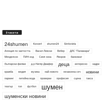
Етикети
24shumen
Koncert
shumen24
Simfonieta
Агенция по заетостта
Васил Левски
Вебер
ДЛС "Паламара"
Менделсон
ПИН-код
Синя зона
Яворов
банкомат
деца
български филми
д-р Нигяр Джафер
интересно
кадри
новини
кражба
медия
музика
най-новото
незаконна сеч
паркинг
питейна вода
проверки
професия
сцена
такса
шумен
театър
топ
футбол
шуменски новини