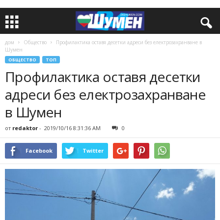
дом
Общество
Профилактика оставя десетки адреси без електрозахранване в
Шумен
ОБЩЕСТВО
ТОП
Профилактика оставя десетки
адреси без електрозахранване
в Шумен
от
redaktor
-
2019/10/16 8:31:36 AM
0
Facebook
Twitter