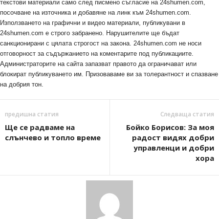
текстови материали само след писмено съгласие на 24shumen.com,
посочване на източника и добавяне на линк към 24shumen.com.
Използването на графични и видео материали, публикувани в
24shumen.com е строго забранено. Нарушителите ще бъдат
санкционирани с цялата строгост на закона. 24shumen.com не носи
отговорност за съдържанието на коментарите под публикациите.
Администраторите на сайта запазват правото да ограничават или
блокират публикуването им. Призоваваме ви за толерантност и спазване
на добрия тон.
предишна статия
Следваща статия
Ще се радваме на
Бойко Борисов: За моя
слънчево и топло време
радост видях добри
управленци и добри
хора