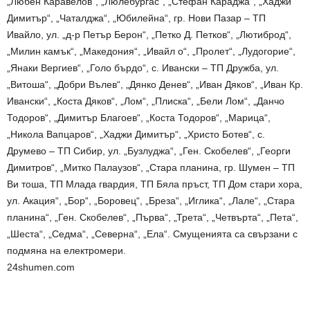
„Любен Каравелов“, „Люлебургас“, „Стефан Караджа“, „Хаджи
Димитър“, „Чаталджа“, „Юбилейна“, гр. Нови Пазар – ТП
Ивайло, ул. „д-р Петър Берон“, „Петко Д. Петков“, „Лютиброд“,
„Милин камък“, „Македония“, „Ивайл о“, „Пролет“, „Лудогорие“,
„Янаки Вергиев“, „Голо бърдо“, с. Ивански – ТП Дружба, ул.
„Витоша“, „Добри Вълев“, „Дянко Денев“, „Иван Дяков“, „Иван Кр.
Ивански“, „Коста Дяков“, „Лом“, „Плиска“, „Бели Лом“, „Данчо
Тодоров“, „Димитър Благоев“, „Коста Тодоров“, „Марица“,
„Никола Вапцаров“, „Хаджи Димитър“, „Христо Ботев“, с.
Друмево – ТП Сибир, ул. „Бузлуджа“, „Ген. Скобелев“, „Георги
Димитров“, „Митко Палаузов“, „Стара планина, гр. Шумен – ТП
Ви тоша, ТП Млада гвардия, ТП Бяла пръст, ТП Дом стари хора,
ул. Акация“, „Бор“, „Боровец“, „Бреза“, „Иглика“, „Лале“, „Стара
планина“, „Ген. Скобелев“, „Първа“, „Трета“, „Четвърта“, „Пета“,
„Шеста“, „Седма“, „Северна“, „Ела“. Смущенията са свързани с
подмяна на електромери.
24shumen.com