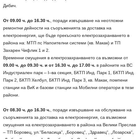
Дибич.
От 09.00 ч. до 16.30 ч.
, поради извършване на неотложни
ремонтни дейности на съоръженията за доставка на
електроенергия, ще бъде прекъснато електрозахранването в
района на: МТП пс Напоителни системи (кв. Макак) и ТП
Захарен Чифлик 1 и 2.
Временни смущения в електрозахранването са възможни от
09.00 ч. до 09.30 ч. и от 16.30 ч. до 17.00 ч.
в районите на ВС
Индустриален парк – I–ва секция, БКТП Инд. Парк 1, БКТП Инд.
Парк 2, БКТП Хелбул, БКТП Инд. Парк 3, кв. Макак, помпени
станции на ВиК и базови станции на Мобилни оператори в тези
райони.
От 08.30 ч. до 16.30 ч.
, поради извършване на обслужване на
съоръженията за доставка на електроенергия, са възможни
смущения на електрозахранването в района на Велики Преслав
– ТП Боровец, ул.“Беласица“, „Боровец“, „Здравец“, „Лозарска“,