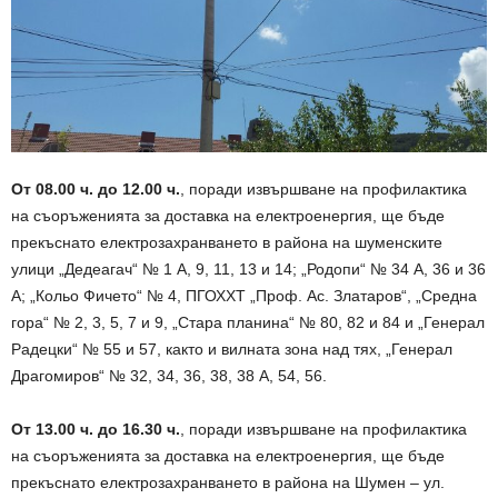
От 08.00 ч. до 12.00 ч.
, поради извършване на профилактика
на съоръженията за доставка на електроенергия, ще бъде
прекъснато електрозахранването в района на шуменските
улици „Дедеагач“ № 1 А, 9, 11, 13 и 14; „Родопи“ № 34 А, 36 и 36
А; „Кольо Фичето“ № 4, ПГОХХТ „Проф. Ас. Златаров“, „Средна
гора“ № 2, 3, 5, 7 и 9, „Стара планина“ № 80, 82 и 84 и „Генерал
Радецки“ № 55 и 57, както и вилната зона над тях, „Генерал
Драгомиров“ № 32, 34, 36, 38, 38 А, 54, 56.
От 13.00 ч. до 16.30 ч.
, поради извършване на профилактика
на съоръженията за доставка на електроенергия, ще бъде
прекъснато електрозахранването в района на Шумен – ул.