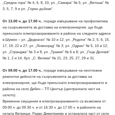
„Средна гора“ № 4, 6, 8, 10, ул. „Самара“ № 5, ул. „Витоша“ №
3, 5, 7, 9 и ул. „Горен дъбник“ .
От 13.00 ч. до 17.00 ч.
, поради извършване на профилактика
на съоръженията за доставка на електроенергия, ще бъде
прекъснато електрозахранването в района на следните адреси
в Шумен – ул. „Дедеагач“ № 10 и 12; ул. „Родопи“ № 2, 5, 6, 15,
17, 19, 22 и 27; ул. „Лозенград“ № 3; ул. „Одрин“ № 5, 10 и 12;
ул. „Странджа“ № 3 и 8; ул. „Тракия“ № 6 и 8; ул. „Гоце Делчев“
№ 1, 2 и 14; бул. „С. Велики“ № 21, 23, 25, 27, 29 и 31.
От 09.00 ч. до 17.00 ч.
, поради извършване на неотложни
ремонтни дейности на съоръженията за доставка на
електроенергия, ще бъде прекъснато електрозахранването в
района на село Дибич – ТП Център (централната част на
селото).
Временни смущения в електрозахранването са възможни от
09.00 ч. до 09.30 ч. и от 16.30 ч. до 17.00 ч. в районите на
селата Ветрище, Радко Димитриево и останалата част от село