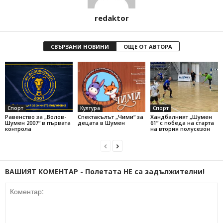
redaktor
СВЪРЗАНИ НОВИНИ
ОЩЕ ОТ АВТОРА
Спорт
Култура
Спорт
Равенство за „Волов-
Спектакълът „Чими“ за
Хандбалният „Шумен
Шумен 2007“ в първата
децата в Шумен
61” с победа на старта
контрола
на втория полусезон
ВАШИЯТ КОМЕНТАР - Полетата НЕ са задължителни!