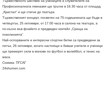
Тържественото шествие на учениците и служителите на
Професионалната гимназия ще тръгне в 16.30 часа от площад
„Кристал“ и ще стигне до театъра.
Тържественият концерт, посветен на 75-годишнината ще бъде в
четвъртък, 25 октомври, от 17.00 часа в салона на театъра, а
по-късно във фоайето е предвиден коктейл „Среща на
поколенията“.
Най-оспорваните и интересни спортни битки са предвидени за
петък, 26 октомври, когато настоящи и бивши учители и ученици
ще премерят сили в мачове по футбол и волейбол, и тенис на
маса.
Снимка: ПГСАГ
24shumen.com