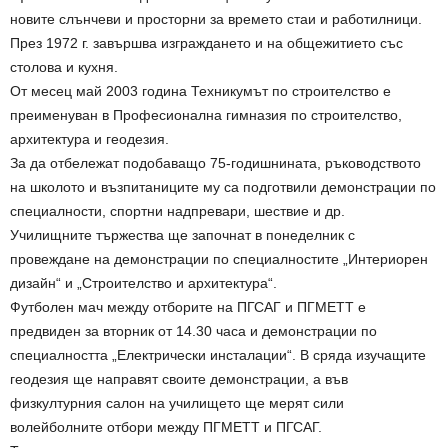
новите слънчеви и просторни за времето стаи и работилници.
През 1972 г. завършва изграждането и на общежитието със
столова и кухня.
От месец май 2003 година Техникумът по строителство е
преименуван в Професионална гимназия по строителство,
архитектура и геодезия.
За да отбележат подобаващо 75-годишнината, ръководството
на школото и възпитаниците му са подготвили демонстрации по
специалности, спортни надпревари, шествие и др.
Училищните тържества ще започнат в понеделник с
провеждане на демонстрации по специалностите „Интериорен
дизайн“ и „Строителство и архитектура“.
Футболен мач между отборите на ПГСАГ и ПГМЕТТ е
предвиден за вторник от 14.30 часа и демонстрации по
специалността „Електрически инсталации“. В сряда изучащите
геодезия ще направят своите демонстрации, а във
физкултурния салон на училището ще мерят сили
волейболните отбори между ПГМЕТТ и ПГСАГ.