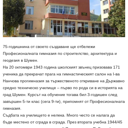
75-годишнина от своето създаване ще отбележи
Професионалната гимназия по строителство, архитектура и
геодезия в Шумен.
На 20 октомври 1943 година школският звънец призовава 171
ученика да прекрачат прага на гимнастическият салон на I-ва
Нанчова прогимназия за тържественото откриване на Държавно
средно техническо училище – първо по рода си в историята на
град Шумен. Курсът на обучение тогава бил 3-годишен след
завършен 5-ти клас (сега 9-ти), припомнят от Професионалната
гимназия.
Съдбата на училището е нелека. Много често се налага да
бъде местено от сграда в сграда. През втората учебна 1944/45