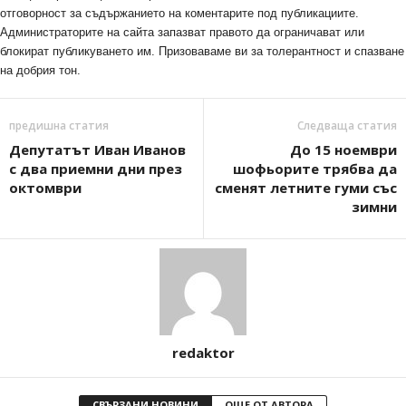
отговорност за съдържанието на коментарите под публикациите.
Администраторите на сайта запазват правото да ограничават или
блокират публикуването им. Призоваваме ви за толерантност и спазване
на добрия тон.
предишна статия
Следваща статия
Депутатът Иван Иванов
До 15 ноември
с два приемни дни през
шофьорите трябва да
октомври
сменят летните гуми със
зимни
redaktor
СВЪРЗАНИ НОВИНИ
ОЩЕ ОТ АВТОРА