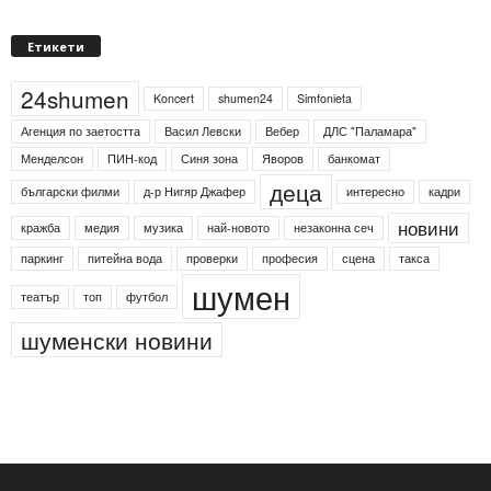
Етикети
24shumen
Koncert
shumen24
Simfonieta
Агенция по заетостта
Васил Левски
Вебер
ДЛС "Паламара"
Менделсон
ПИН-код
Синя зона
Яворов
банкомат
деца
български филми
д-р Нигяр Джафер
интересно
кадри
новини
кражба
медия
музика
най-новото
незаконна сеч
паркинг
питейна вода
проверки
професия
сцена
такса
шумен
театър
топ
футбол
шуменски новини