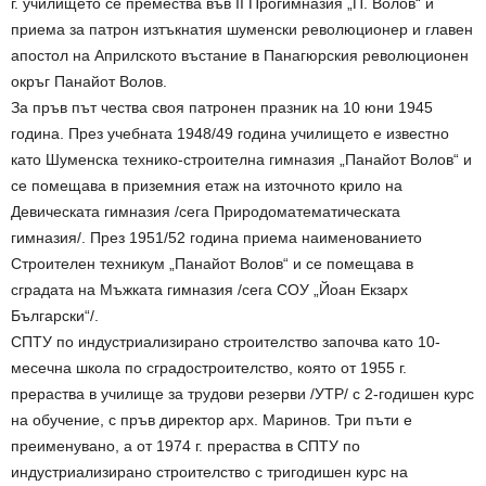
г. училището се премества във II Прогимназия „П. Волов“ и
приема за патрон изтъкнатия шуменски революционер и главен
апостол на Априлското въстание в Панагюрския революционен
окръг Панайот Волов.
За пръв път чества своя патронен празник на 10 юни 1945
година. През учебната 1948/49 година училището е известно
като Шуменска технико-строителна гимназия „Панайот Волов“ и
се помещава в приземния етаж на източното крило на
Девическата гимназия /сега Природоматематическата
гимназия/. През 1951/52 година приема наименованието
Строителен техникум „Панайот Волов“ и се помещава в
сградата на Мъжката гимназия /сега СОУ „Йоан Екзарх
Български“/.
СПТУ по индустриализирано строителство започва като 10-
месечна школа по сградостроителство, която от 1955 г.
прераства в училище за трудови резерви /УТР/ с 2-годишен курс
на обучение, с пръв директор арх. Маринов. Три пъти е
преименувано, а от 1974 г. прераства в СПТУ по
индустриализирано строителство с тригодишен курс на