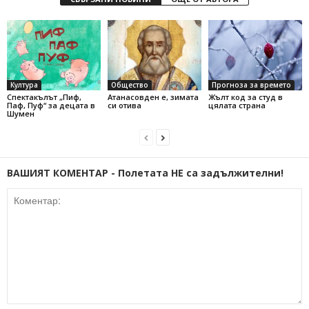
Култура
Общество
Прогноза за времето
Спектакълът „Пиф,
Атанасовден е, зимата
Жълт код за студ в
Паф, Пуф“ за децата в
си отива
цялата страна
Шумен
ВАШИЯТ КОМЕНТАР - Полетата НЕ са задължителни!