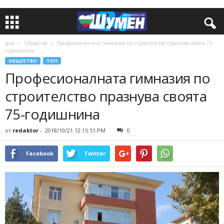
дом
Общество
Професионалната гимназия по строителство празнува своята 75-
годишнина
ОБЩЕСТВО
ТОП
Професионалната гимназия по
строителство празнува своята
75-годишнина
от
redaktor
-
2018/10/21 12:15:51 PM
0
Facebook
Twitter