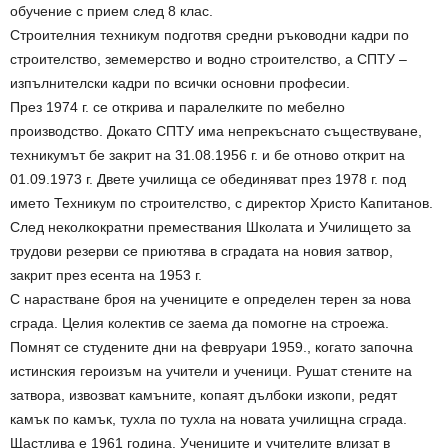
обучение с прием след 8 клас.
Строителния техникум подготвя средни ръководни кадри по
строителство, земемерство и водно строителство, а СПТУ –
изпълнителски кадри по всички основни професии.
През 1974 г. се открива и паралелките по мебелно
производство. Докато СПТУ има непрекъснато съществуване,
техникумът бе закрит на 31.08.1956 г. и бе отново открит на
01.09.1973 г. Двете училища се обединяват през 1978 г. под
името Техникум по строителство, с директор Христо Капитанов.
След неколкократни премествания Школата и Училището за
трудови резерви се приютява в сградата на новия затвор,
закрит през есента на 1953 г.
С нарастване броя на учениците е определен терен за нова
сграда. Целия колектив се заема да помогне на строежа.
Помнят се студените дни на февруари 1959., когато започна
истинския героизъм на учители и ученици. Рушат стените на
затвора, извозват камъните, копаят дълбоки изкопи, редят
камък по камък, тухла по тухла на новата училищна сграда.
Щастлива е 1961 година. Учениците и учителите влизат в