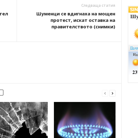
Следваща статия
тел
Шуменци се вдигнаха на мощен
протест, искат оставка на
правителството (снимки)