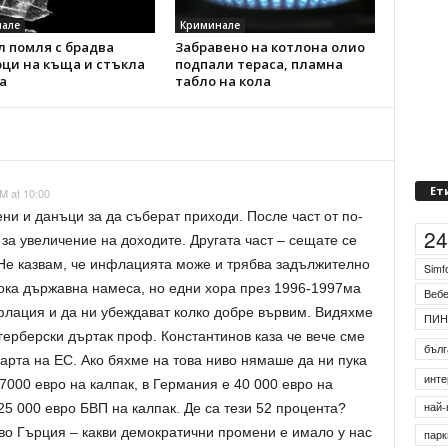
але
Криминале
 помля с брадва
Забравено на котлона олио
рци на къща и стъкла
подпали тераса, пламна
а
табло на кола
M at 10:00
ни и данъци за да съберат приходи. После част от по-
Ет
 за увеличение на доходите. Другата част – сещате се
2
Не казвам, че инфлацията може и трябва задължително
тока държавна намеса, но едни хора през 1996-1997ма
Simf
нфлация и да ни убеждават колко добре вървим. Видяхме
Веб
 герберски дъртак проф. Константинов каза че вече сме
ПИН
дарта на ЕС. Ако бяхме на това ниво нямаше да ни пука
бълг
 7000 евро на калпак, в Германия е 40 000 евро на
25 000 евро БВП на калпак. Де са тези 52 процента?
инте
во Гърция – какви демократични промени е имало у нас
най-