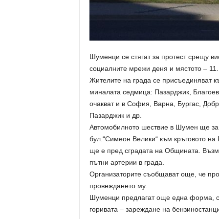
Шуменци се стягат за протест срещу ви
социалните мрежи деня и мястото – 11.1
Жителите на града се присъединяват къ
миналата седмица: Пазарджик, Благоевг
очакват и в София, Варна, Бургас, Доб
Пазарджик и др.
Автомобилното шествие в Шумен ще запо
бул.“Симеон Велики“ към кръговото на 
ще е пред сградата на Общината. Възм
пътни артерии в града.
Организаторите съобщават още, че про
провеждането му.
Шуменци предлагат още една форма, с к
горивата – зареждане на бензиностанци