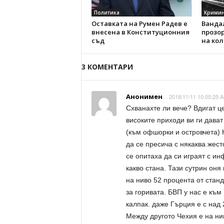
Политика
Кримин
Оставката на Румен Радев е
Вандал
внесена в Конституционния
прозо
съд
на кол
3 КОМЕНТАРИ
Анонимен
2018/11/11 10:00:25 A
Схванахте ли вече? Вдигат це
високите приходи ви ги дават
(към офшорки и островчета) 
да се пресича с някаква жес
се опитаха да си играят с и
какво стана. Тази сутрин оня
на ниво 52 процента от стан
за горивата. БВП у нас е към
калпак. даже Гърция е с над 
Между другото Чехия е на ни