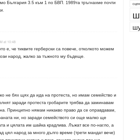
мо България 3.5 към 1 по БВП. 1989та тръгнахме почти
парк
и.
сцен
ш
шу
M at 10:48
о е, че тиквите герберски са повече, отколкото можем
този народ, жалко за тъжното му бъдеще.
ко не бях щях да ида на протеста, но имам семейство и
волнят заради протеста гробарите трябва да заминавам
бина. Принципно нямам никакво право да се оправдавам,
траната ни, но заради семейството си още малко ще
та и цялата им шайка крадлива. Лъжат все по-нагло, а
д цял народ за много дълго време (трети мандат вече)