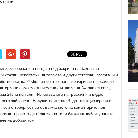
отинки.
е, използвани в него, са под закрила на Закона за
ки статии, репортажи, интервюта и други текстови, графични и
обственост на 24shumen.com, освен, ако изрично е посочено
 материали само след писмено съгласие на 24shumen.com,
 към 24shumen.com. Използването на графични и видео
трого забранено. Нарушителите ще бъдат санкционирани с
е носи отговорност за съдържанието на коментарите под
апазват правото да ограничават или блокират публикуването
ане на добрия тон.