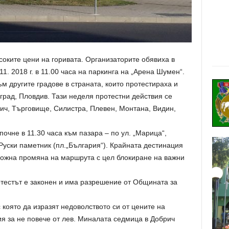
соките цени на горивата. Организаторите обявиха в
1. 2018 г. в 11.00 часа на паркинга на „Арена Шумен“.
м другите градове в страната, които протестираха и
рад, Пловдив. Тази неделя протестни действия се
рич, Търговище, Силистра, Плевен, Монтана, Видин,
чне в 11.30 часа към пазара – по ул. „Марица“,
Руски паметник (пл.„България“). Крайната дестинация
ожна промяна на маршрута с цел блокиране на важни
тестът е законен и има разрешение от Общината за
оято да изразят недоволството си от цените на
я за не повече от лев. Миналата седмица в Добрич