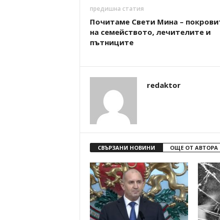
предишна статия
Почитаме Свети Мина – покрови
на семейството, лечителите и
пътниците
redaktor
СВЪРЗАНИ НОВИНИ
ОЩЕ ОТ АВТОРА