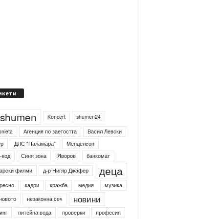
икети
4shumen
Koncert
shumen24
onieta
Агенция по заетостта
Васил Левски
ер
ДЛС "Паламара"
Менделсон
-код
Синя зона
Яворов
банкомат
деца
арски филми
д-р Нигяр Джафер
ресно
кадри
кражба
медия
музика
новини
новото
незаконна сеч