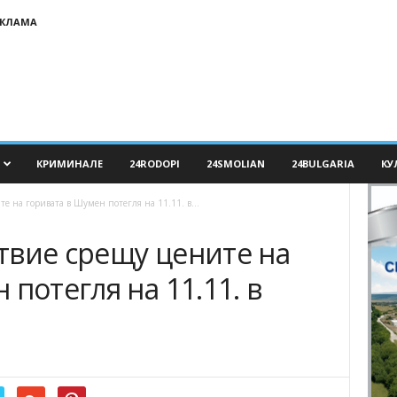
ЕКЛАМА
КРИМИНАЛЕ
24RODOPI
24SMOLIAN
24BULGARIA
КУ
е на горивата в Шумен потегля на 11.11. в...
твие срещу цените на
потегля на 11.11. в