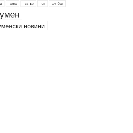
инг
питейна вода
проверки
професия
а
такса
театър
топ
футбол
умен
менски новини