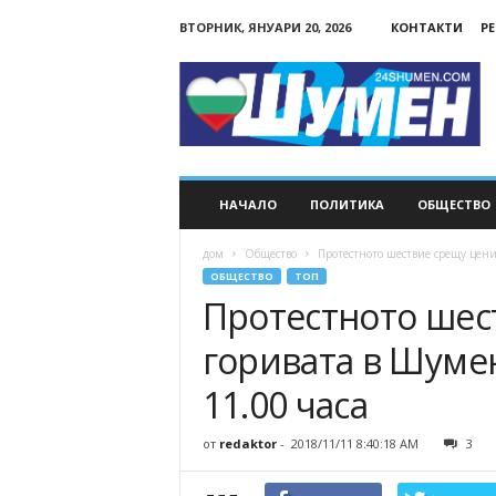
ВТОРНИК, ЯНУАРИ 20, 2026
КОНТАКТИ
Р
24Shumen.COM
НАЧАЛО
ПОЛИТИКА
ОБЩЕСТВО
дом
Общество
Протестното шествие срещу ценит
ОБЩЕСТВО
ТОП
Протестното шес
горивата в Шумен 
11.00 часа
от
redaktor
-
2018/11/11 8:40:18 AM
3