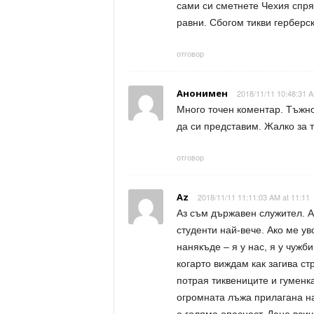
сами си сметнете Чехия спря
равни. Сбогом тикви герберск
отговор
Анонимен
2018/11/11 10:48:31 A
Много точен коментар. Тъжнот
да си представим. Жалко за 
отговор
Az
2018/11/11 11:11:03 AM at 11:11
Аз съм държавен служител. А
студенти най-вече. Ако ме у
нанякъде – я у нас, я у чуж
когарто виждам как загива с
потрая тиквениците и гуменка
огромната лъжа прилагана на