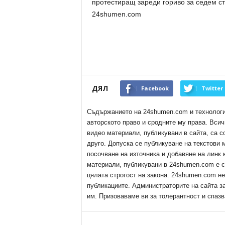
протестиращ зареди гориво за седем ст
24shumen.com
ДЯЛ
Facebook
Twitter
Съдържанието на 24shumen.com и технологиит
авторското право и сродните му права. Всич
видео материали, публикувани в сайта, са с
друго. Допуска се публикуване на текстови
посочване на източника и добавяне на линк
материали, публикувани в 24shumen.com е с
цялата строгост на закона. 24shumen.com н
публикациите. Администраторите на сайта з
им. Призоваваме ви за толерантност и спазв