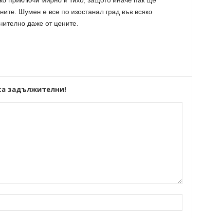
чко приключи мирно и тихо, защото иначе пак ще
ните. Шумен е все по изостанал град във всяко
нително даже от цените.
са задължителни!