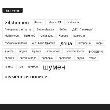
Етикети
24shumen
Koncert
shumen24
Simfonieta
Агенция по заетостта
Васил Левски
Вебер
ДЛС "Паламара"
Менделсон
ПИН-код
Синя зона
Яворов
банкомат
деца
български филми
д-р Нигяр Джафер
интересно
кадри
новини
кражба
медия
музика
най-новото
незаконна сеч
паркинг
питейна вода
проверки
професия
сцена
такса
шумен
театър
топ
футбол
шуменски новини