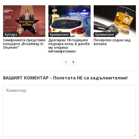
Култура
Криминале
Криминале
Симфониета представя
Дрогиран 18-годишен
Почерпен седна зад
концерта „Broadway in
подкара кола, в джоба
волана
Shumen“
му откриха
метамфетамин
ВАШИЯТ КОМЕНТАР - Полетата НЕ са задължителни!