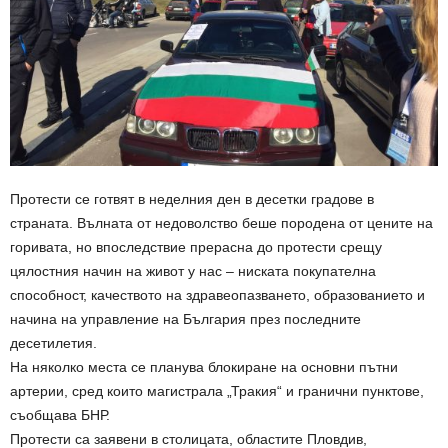
Протести се готвят в неделния ден в десетки градове в
страната. Вълната от недоволство беше породена от цените на
горивата, но впоследствие прерасна до протести срещу
цялостния начин на живот у нас – ниската покупателна
способност, качеството на здравеопазването, образованието и
начина на управление на България през последните
десетилетия.
На няколко места се планува блокиране на основни пътни
артерии, сред които магистрала „Тракия“ и гранични пунктове,
съобщава БНР.
Протести са заявени в столицата, областите Пловдив,