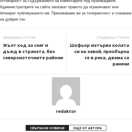
отговорност за съдържанието на коментарите под публикациите.
Администраторите на сайта запазват правото да ограничават или
блокират публикуването им. Призоваваме ви за толерантност и спазване
на добрия тон.
предишна статия
Следваща статия
Жълт код за сняг и
Шофьор изтърва колата
дъжд в страната, без
си на завой, преобърна
североизточните райони
се в река, двама са
ранени
redaktor
СВЪРЗАНИ НОВИНИ
ОЩЕ ОТ АВТОРА