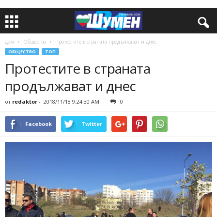
дом
Общество
Протестите в страната продължават и днес
ОБЩЕСТВО
ТОП
Протестите в страната
продължават и днес
от
redaktor
-
2018/11/18 9:24:30 AM
0
Facebook
Twitter