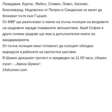
Пазарджик, Бургас, Ямбол, Сливен, Ловеч, Хасково,
Благоевград. Недоволни от Петрич и Сандански се канят да
блокират пътя към Гърция.
От МВР ще разположат и екипи на пътна полиция на входовете
на градовете заради очакваните автошествия. Край София и
други големи градове ще има и допълнителни екипи на
жандармерията.
От пътна полиция имат готовност да осигурят обходни
маршрути в районите на протестни шествия.
В Шумен днешният протест е предвиден за 11.00 часа, сборен
пункт – „Арена Шумен“.
24shumen.com