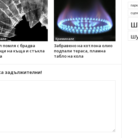
парк
сцен
ш
шу
але
Криминале
 помля с брадва
Забравено на котлона олио
рци на къща и стъкла
подпали тераса, пламна
а
табло на кола
са задължителни!