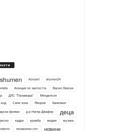
икети
4shumen
Koncert
shumen24
onieta
Агенция по заетостта
Васил Левски
ер
ДЛС "Паламара"
Менделсон
-код
Синя зона
Яворов
банкомат
деца
арски филми
д-р Нигяр Джафер
ресно
кадри
кражба
медия
музика
новини
новото
незаконна сеч