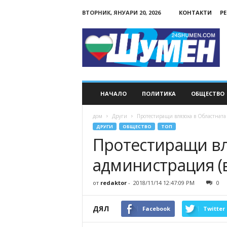
ВТОРНИК, ЯНУАРИ 20, 2026
КОНТАКТИ
Р
24Shumen.COM
НАЧАЛО
ПОЛИТИКА
ОБЩЕСТВО
дом
Други
Протестиращи влязоха в Областната
ДРУГИ
ОБЩЕСТВО
ТОП
Протестиращи вл
администрация (
от
redaktor
-
2018/11/14 12:47:09 PM
0
ДЯЛ
Facebook
Twitter