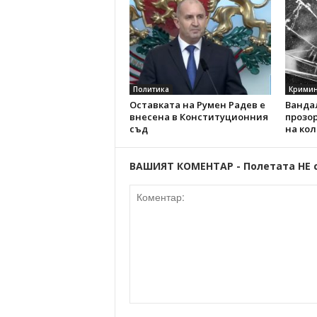
Политика
Кримин
Оставката на Румен Радев е
Вандал
внесена в Конституционния
прозо
съд
на кол
ВАШИЯТ КОМЕНТАР - Полетата НЕ 