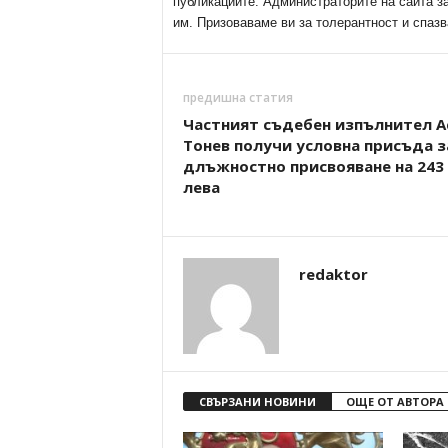
публикациите. Администраторите на сайта з
им. Призоваваме ви за толерантност и спазв
предишна статия
Частният съдебен изпълнител А
Тонев получи условна присъда з
длъжностно присвояване на 243 
лева
redaktor
СВЪРЗАНИ НОВИНИ
ОЩЕ ОТ АВТОРА