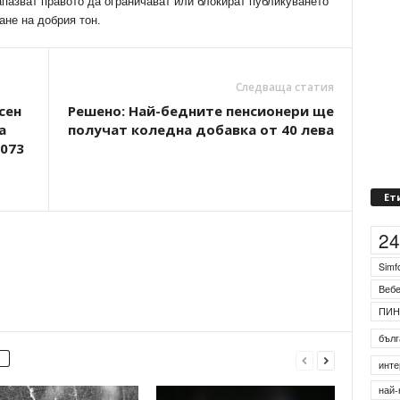
апазват правото да ограничават или блокират публикуването
ане на добрия тон.
Следваща статия
сен
Решено: Най-бедните пенсионери ще
а
получат коледна добавка от 40 лева
073
Ет
2
Simf
Веб
ПИН
бълг
инте
най-