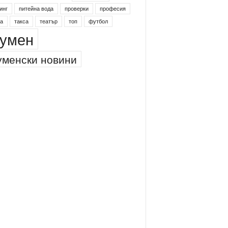
инг
питейна вода
проверки
професия
а
такса
театър
топ
футбол
умен
менски новини