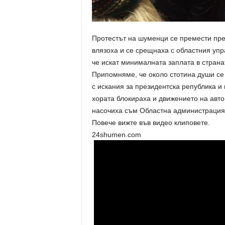
Протестът на шуменци се премести пре
влязоха и се срещнаха с областния уп
че искат минималната заплата в странат
Припомняме, че около стотина души се
с искания за президентска република и 
хората блокираха и движението на авт
насочиха съм Областна администрация
Повече вижте във видео клиповете.
24shumen.com