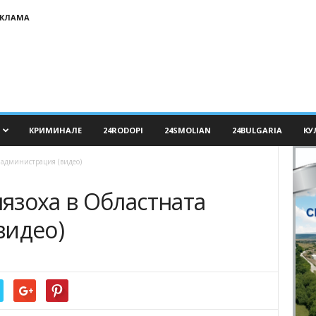
ЕКЛАМА
КРИМИНАЛЕ
24RODOPI
24SMOLIAN
24BULGARIA
КУ
 администрация (видео)
язоха в Областната
видео)