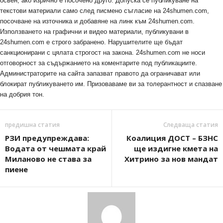
освен, ако изрично е посочено друго. Допуска се публикуване на
текстови материали само след писмено съгласие на 24shumen.com,
посочване на източника и добавяне на линк към 24shumen.com.
Използването на графични и видео материали, публикувани в
24shumen.com е строго забранено. Нарушителите ще бъдат
санкционирани с цялата строгост на закона. 24shumen.com не носи
отговорност за съдържанието на коментарите под публикациите.
Администраторите на сайта запазват правото да ограничават или
блокират публикуването им. Призоваваме ви за толерантност и спазване
на добрия тон.
предишна статия
Следваща статия
РЗИ предупреждава:
Коалиция ДОСТ – БЗНС
Водата от чешмата край
ще издигне кмета на
Миланово не става за
Хитрино за нов мандат
пиене