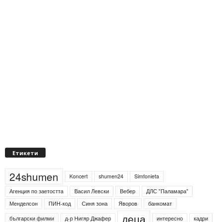
Етикети
24shumen
Koncert
shumen24
Simfonieta