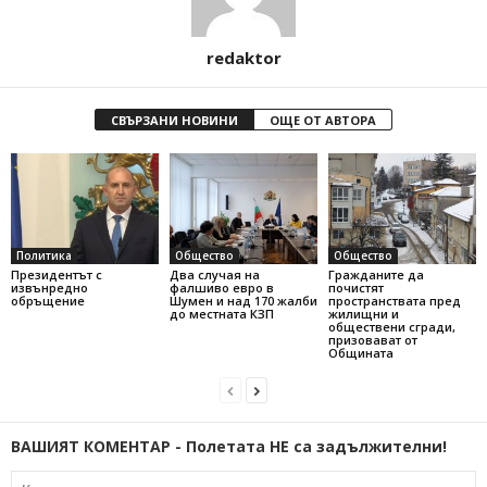
redaktor
СВЪРЗАНИ НОВИНИ
ОЩЕ ОТ АВТОРА
Политика
Общество
Общество
Президентът с
Два случая на
Гражданите да
извънредно
фалшиво евро в
почистят
обръщение
Шумен и над 170 жалби
пространствата пред
до местната КЗП
жилищни и
обществени сгради,
призовават от
Общината
ВАШИЯТ КОМЕНТАР - Полетата НЕ са задължителни!