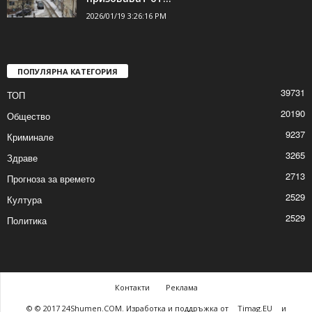
Гражданите да почистят пространствата
пред жилищни и обществени сгради,
призовават от...
2026/01/19 3:26:16 PM
ПОПУЛЯРНА КАТЕГОРИЯ
39731
ТОП
20190
Общество
9237
Криминале
3265
Здраве
2713
Прогноза за времето
2529
Култура
2529
Политика