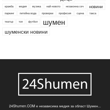
Агенция по заетостта
Васил Левски
Вебер
ДЛС "Паламара"
Менделсон
ПИН-код
Синя зона
Яворов
банкомат
деца
български филми
д-р Нигяр Джафер
интересно
кадри
новини
кражба
медия
музика
най-новото
незаконна сеч
паркинг
питейна вода
проверки
професия
сцена
такса
шумен
театър
топ
футбол
шуменски новини