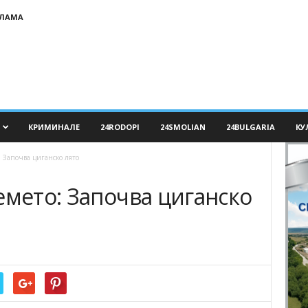
КЛАМА
КРИМИНАЛЕ
24RODOPI
24SMOLIAN
24BULGARIA
КУ
: Започва циганско лято
емето: Започва циганско