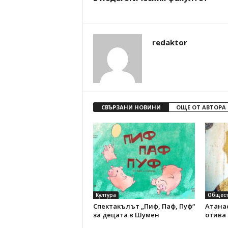
redaktor
СВЪРЗАНИ НОВИНИ
ОЩЕ ОТ АВТОРА
Култура
Общест
Спектакълът „Пиф, Паф, Пуф“
Атанас
за децата в Шумен
отива