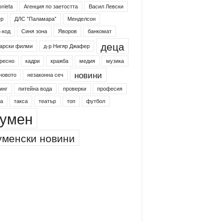
onieta
Агенция по заетостта
Васил Левски
ер
ДЛС "Паламара"
Менделсон
-код
Синя зона
Яворов
банкомат
деца
арски филми
д-р Нигяр Джафер
ресно
кадри
кражба
медия
музика
новини
новото
незаконна сеч
инг
питейна вода
проверки
професия
а
такса
театър
топ
футбол
умен
менски новини