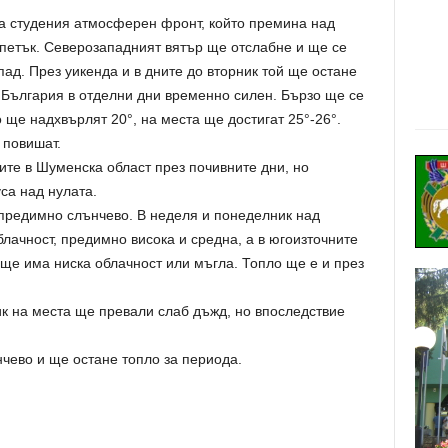
на студения атмосферен фронт, който премина над
в петък. Северозападният вятър ще отслабне и ще се
пад. През уикенда и в дните до вторник той ще остане
 България в отделни дни временно силен. Бързо ще се
 ще надхвърлят 20°, на места ще достигат 25°-26°.
повишат.
те в Шуменска област през почивните дни, но
са над нулата.
 предимно слънчево. В неделя и понеделник над
ачност, предимно висока и средна, а в югоизточните
ще има ниска облачност или мъгла. Топло ще е и през
ик на места ще превали слаб дъжд, но впоследствие
чево и ще остане топло за периода.