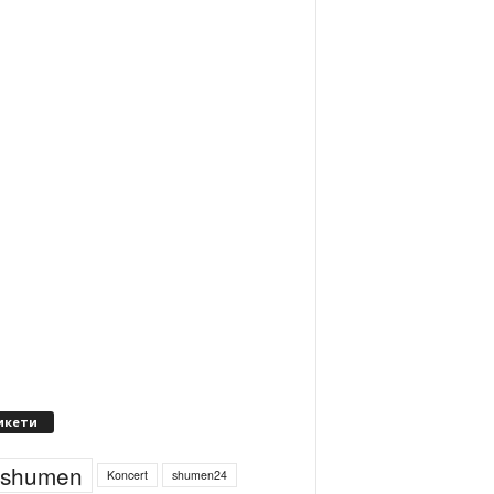
икети
4shumen
Koncert
shumen24