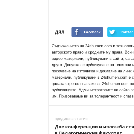
ДЯЛ
Facebook
Twitter
Съдържанието на 24shumen.com и технологиит
авторското право и сродните му права. Всич
видео материали, публикувани в сайта, са с
друго. Допуска се публикуване на текстови
посочване на източника и добавяне на линк
материали, публикувани в 24shumen.com е с
цялата строгост на закона. 24shumen.com н
публикациите. Администраторите на сайта з
им. Призоваваме ви за толерантност и спазв
предишна статия
Две конференции и изложба стя
в Педагогическия факултет