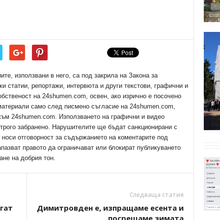
е, използвани в него, са под закрила на Закона за
ки статии, репортажи, интервюта и други текстови, графични и
обственост на 24shumen.com, освен, ако изрично е посочено
 материали само след писмено съгласие на 24shumen.com,
 към 24shumen.com. Използването на графични и видео
трого забранено. Нарушителите ще бъдат санкционирани с
е носи отговорност за съдържанието на коментарите под
апазват правото да ограничават или блокират публикуването
ане на добрия тон.
Следваща статия
гат
Димитровден е, изпращаме есента и
посрещаме зимата