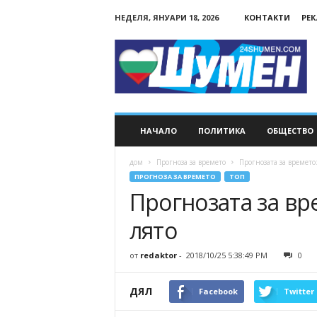
НЕДЕЛЯ, ЯНУАРИ 18, 2026
КОНТАКТИ
РЕ
24Shumen.COM
НАЧАЛО
ПОЛИТИКА
ОБЩЕСТВО
дом
Прогноза за времето
Прогнозата за времето
ПРОГНОЗА ЗА ВРЕМЕТО
ТОП
Прогнозата за вр
лято
от
redaktor
-
2018/10/25 5:38:49 PM
0
ДЯЛ
Facebook
Twitter