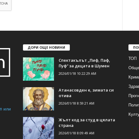
ДОРИ ОЩЕ НОВИНИ
ПО
ТОП
Спектакълът „Пиф, Паф,
Пуф“ за децата в Шумен
Обще
2026/01/18 10:22:29 AM
Крим
Здра
Атанасовден е, зимата си
Прогн
отива
2026/01/18 8:59:21 AM
Поли
m или
Култ
Жълт код за студ в цялата
страна
2026/01/18 8:09:49 AM