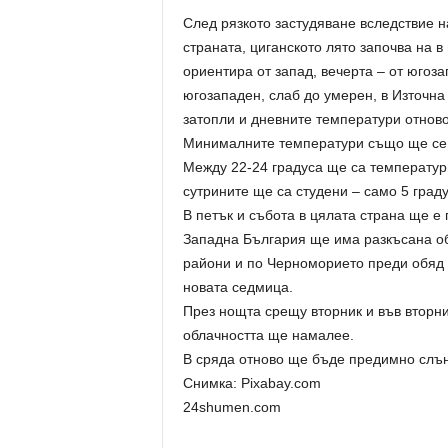
След рязкото застудяване вследствие 
страната, циганското лято започва на 
ориентира от запад, вечерта – от югоза
югозападен, слаб до умерен, в Източна
затопли и дневните температури отново
Минималните температури също ще се 
Между 22-24 градуса ще са температури
сутрините ще са студени – само 5 граду
В петък и събота в цялата страна ще е
Западна България ще има разкъсана обл
райони и по Черноморието преди обяд 
новата седмица.
През нощта срещу вторник и във вторн
облачността ще намалее.
В сряда отново ще бъде предимно слън
Снимка: Pixabay.com
24shumen.com