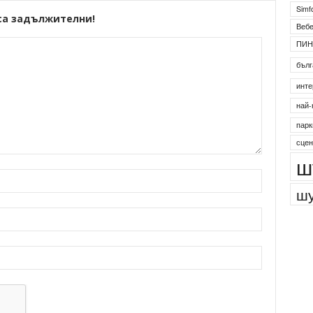
Simf
са задължителни!
Веб
ПИН
бълг
инте
най-
парк
сцен
ш
шу