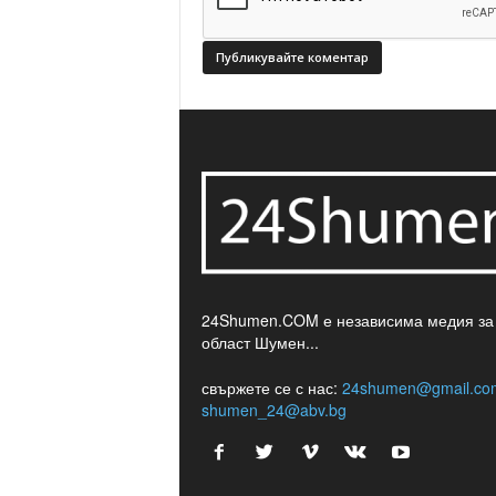
24Shumen.COM е независима медия за
област Шумен...
свържете се с нас:
24shumen@gmail.co
shumen_24@abv.bg