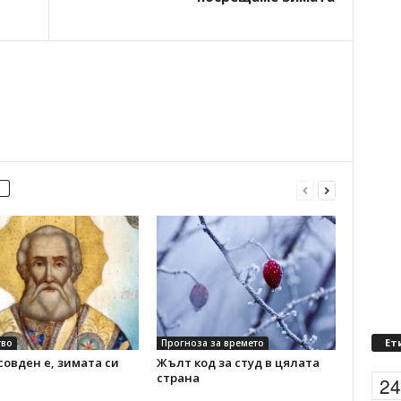
Ет
во
Прогноза за времето
овден е, зимата си
Жълт код за студ в цялата
страна
2