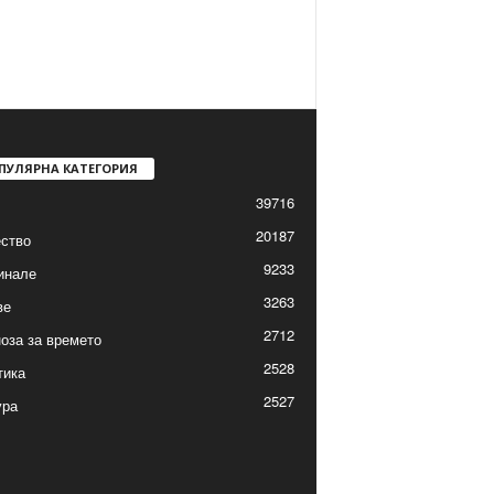
ПУЛЯРНА КАТЕГОРИЯ
39716
20187
ство
9233
инале
3263
ве
2712
оза за времето
2528
тика
2527
ура