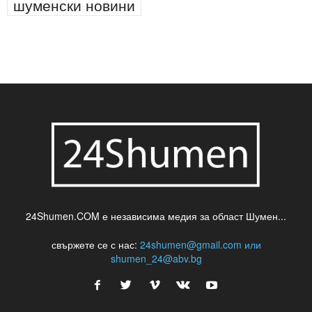
шуменски новини
24Shumen.COM е независима медия за област Шумен...
свържете се с нас:
24shumen@gmail.com или
shumen_24@abv.bg