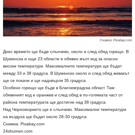
Снимка: Pixabay.com
Днес времето ще бъде слънчево, около и след обяд горещо. В
Шуменска и още 23 области е обявен жълт код за опасно
високи температури. Максималните температури ще бъдат
между 33 и 38 градуса. В Шуменско около и след обяд живакът
ще се покачи и ще надхвърли 35 градуса.
Особено горещо ще бъде в Благоевградска област. Там
обявеният код е оранжев и след обяд в по-голямата част от
района температурата ще достигне над 38 градуса.
Над Черноморието ще е слънчево. Максимални температури
на въздуха ще бъдат около 28-30 градуса.
Снимка: Pixabay.com
24shumen.com