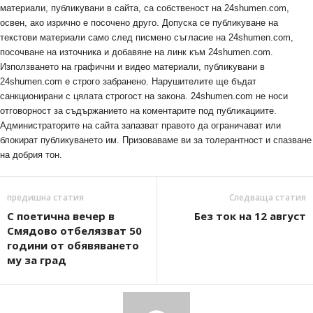
материали, публикувани в сайта, са собственост на 24shumen.com,
освен, ако изрично е посочено друго. Допуска се публикуване на
текстови материали само след писмено съгласие на 24shumen.com,
посочване на източника и добавяне на линк към 24shumen.com.
Използването на графични и видео материали, публикувани в
24shumen.com е строго забранено. Нарушителите ще бъдат
санкционирани с цялата строгост на закона. 24shumen.com не носи
отговорност за съдържанието на коментарите под публикациите.
Администраторите на сайта запазват правото да ограничават или
блокират публикуването им. Призоваваме ви за толерантност и спазване
на добрия тон.
предишна статия
Следваща статия
С поетична вечер в
Без ток на 12 август
Смядово отбелязват 50
години от обявяването
му за град