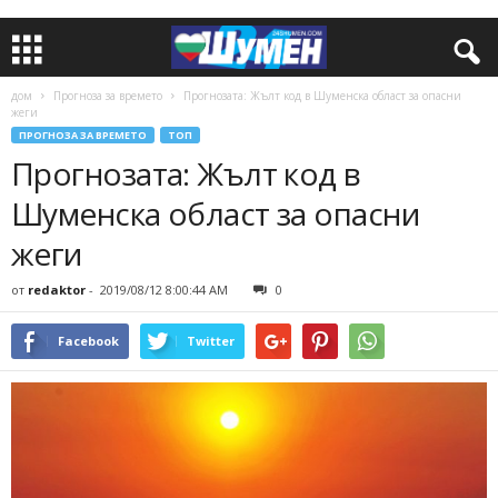
дом
Прогноза за времето
Прогнозата: Жълт код в Шуменска област за опасни
жеги
ПРОГНОЗА ЗА ВРЕМЕТО
ТОП
Прогнозата: Жълт код в
Шуменска област за опасни
жеги
от
redaktor
-
2019/08/12 8:00:44 AM
0
Facebook
Twitter