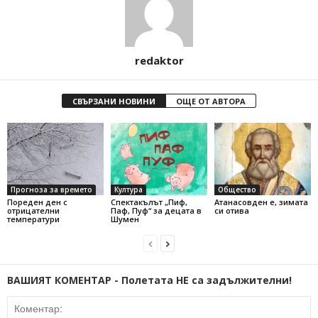
redaktor
СВЪРЗАНИ НОВИНИ
ОЩЕ ОТ АВТОРА
Прогноза за времето
Култура
Общество
Пореден ден с
Спектакълът „Пиф,
Атанасовден е, зимата
отрицателни
Паф, Пуф“ за децата в
си отива
температури
Шумен
ВАШИЯТ КОМЕНТАР - Полетата НЕ са задължителни!