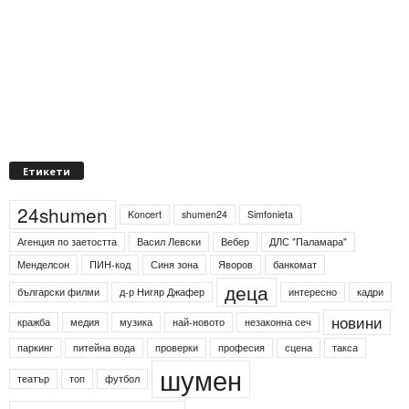
Етикети
24shumen
Koncert
shumen24
Simfonieta
Агенция по заетостта
Васил Левски
Вебер
ДЛС "Паламара"
Менделсон
ПИН-код
Синя зона
Яворов
банкомат
деца
български филми
д-р Нигяр Джафер
интересно
кадри
новини
кражба
медия
музика
най-новото
незаконна сеч
паркинг
питейна вода
проверки
професия
сцена
такса
шумен
театър
топ
футбол