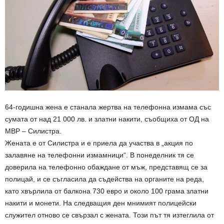
64-годишна жена е станала жертва на телефонна измама със
сумата от над 21 000 лв. и златни накити, съобщиха от ОД на
МВР – Силистра.
Жената е от Силистра и е приела да участва в „акция по
залавяне на телефонни измамници“. В понеделник тя се
доверила на телефонно обаждане от мъж, представящ се за
полицай, и се съгласила да съдейства на органите на реда,
като хвърлила от балкона 730 евро и около 100 грама златни
накити и монети. На следващия ден мнимият полицейски
служител отново се свързал с жената. Този път тя изтеглила от