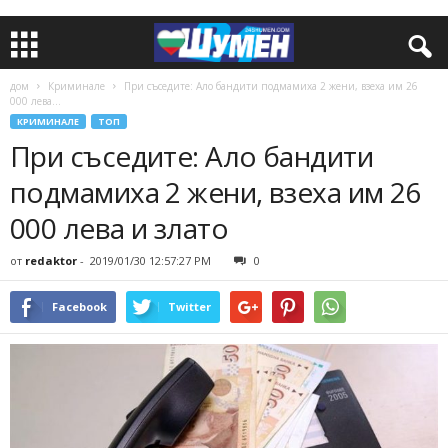
дом
Криминале
При съседите: Ало бандити подмамиха 2 жени, взеха им 26
000 лева...
КРИМИНАЛЕ
ТОП
При съседите: Ало бандити
подмамиха 2 жени, взеха им 26
000 лева и злато
от
redaktor
-
2019/01/30 12:57:27 PM
0
Facebook
Twitter