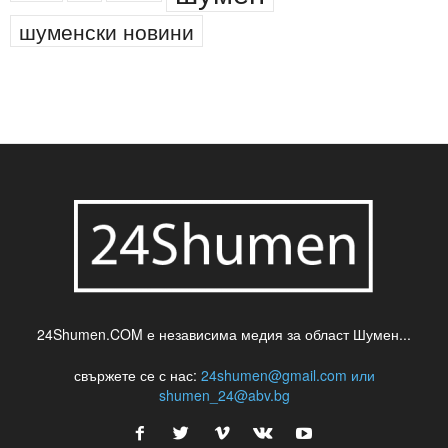
шуменски новини
24Shumen.COM е независима медия за област Шумен...
свържете се с нас:
24shumen@gmail.com или
shumen_24@abv.bg