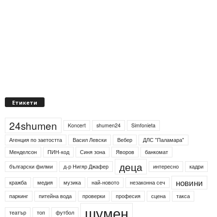
Етикети
24shumen
Koncert
shumen24
Simfonieta
Агенция по заетостта
Васил Левски
Вебер
ДЛС "Паламара"
Менделсон
ПИН-код
Синя зона
Яворов
банкомат
деца
български филми
д-р Нигяр Джафер
интересно
кадри
новини
кражба
медия
музика
най-новото
незаконна сеч
паркинг
питейна вода
проверки
професия
сцена
такса
шумен
театър
топ
футбол