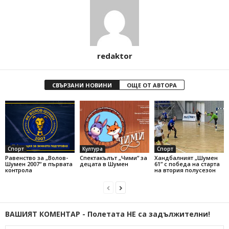
redaktor
СВЪРЗАНИ НОВИНИ
ОЩЕ ОТ АВТОРА
Спорт
Култура
Спорт
Равенство за „Волов-
Спектакълът „Чими“ за
Хандбалният „Шумен
Шумен 2007“ в първата
децата в Шумен
61” с победа на старта
контрола
на втория полусезон
ВАШИЯТ КОМЕНТАР - Полетата НЕ са задължителни!