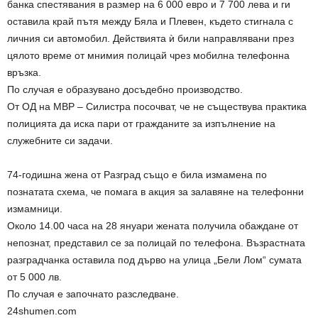
банка спестявания в размер на 6 000 евро и 7 700 лева и ги
оставила край пътя между Бяла и Плевен, където стигнала с
личния си автомобил. Действията ѝ били направлявани през
цялото време от мнимия полицай чрез мобилна телефонна
връзка.
По случая е образувано досъдебно производство.
От ОД на МВР – Силистра посочват, че не съществува практика
полицията да иска пари от гражданите за изпълнение на
служебните си задачи.
74-годишна жена от Разград също е била измамена по
познатата схема, че помага в акция за залавяне на телефонни
измамници.
Около 14.00 часа на 28 януари жената получила обаждане от
непознат, представил се за полицай по телефона. Възрастната
разградчанка оставила под дърво на улица „Бели Лом“ сумата
от 5 000 лв.
По случая е започнато разследване.
24shumen.com