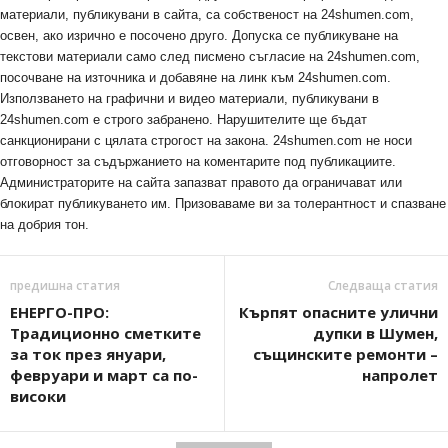
материали, публикувани в сайта, са собственост на 24shumen.com,
освен, ако изрично е посочено друго. Допуска се публикуване на
текстови материали само след писмено съгласие на 24shumen.com,
посочване на източника и добавяне на линк към 24shumen.com.
Използването на графични и видео материали, публикувани в
24shumen.com е строго забранено. Нарушителите ще бъдат
санкционирани с цялата строгост на закона. 24shumen.com не носи
отговорност за съдържанието на коментарите под публикациите.
Администраторите на сайта запазват правото да ограничават или
блокират публикуването им. Призоваваме ви за толерантност и спазване
на добрия тон.
предишна статия
Следваща статия
ЕНЕРГО-ПРО:
Кърпят опасните улични
Традиционно сметките
дупки в Шумен,
за ток през януари,
същинските ремонти –
февруари и март са по-
напролет
високи