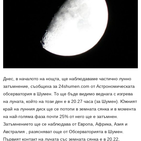
Днес, в началото на нощта, ще наблюдаваме частично лунно
затъмнение, съобщиха за 24shumen.com от Астрономическата
обсерватория в Шумен. То ще бъде видимо веднага с изгрева
на луната, който на този ден е в 20.27 часа (за Шумен). Южният
край на лунния диск ще се потопи в земната сянка и в момента
на най-голяма фаза почти 25% от него ще е затъмнен.
Затъмнението ще се наблюдава от Европа, Африка, Азия и
Австралия , разясняват още от Обсерваторията в Шумен.
Първият контакт на луната със земната сянка е в 20.22,