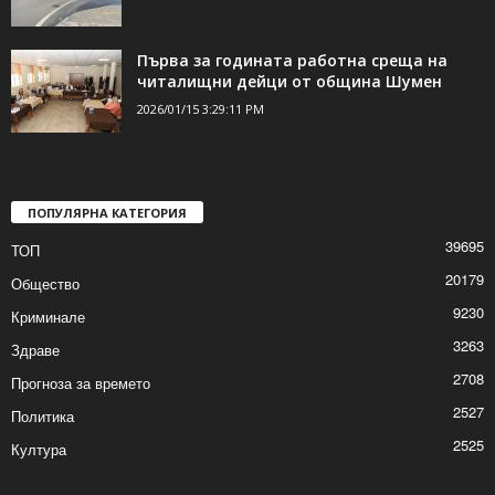
Приключи ремонтът на улица „Дедеагач“
2026/01/15 4:48:20 PM
Първа за годината работна среща на
читалищни дейци от община Шумен
2026/01/15 3:29:11 PM
ПОПУЛЯРНА КАТЕГОРИЯ
39695
ТОП
20179
Общество
9230
Криминале
3263
Здраве
2708
Прогноза за времето