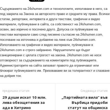
Съдържанието на 24shumen.com и технологиите, използвани в него, са
под закрила на Закона за авторското право и сродните му права. Всички
статии, репортажи, интервюта и други текстови, графични и видео
материали, публикувани в сайта, са собственост на 24shumen.com,
освен, ако изрично е посочено друго. Допуска се публикуване на
текстови материали само след писмено съгласие на 24shumen.com,
посочване на източника и добавяне на линк към 24shumen.com.
Използването на графични и видео материали, публикувани в
24shumen.com е строго забранено. Нарушителите ще бъдат
санкционирани с цялата строгост на закона. 24shumen.com не носи
отговорност за съдържанието на коментарите под публикациите.
Администраторите на сайта запазват правото да ограничават или
блокират публикуването им. Призоваваме ви за толерантност и спазване
на добрия тон.
предишна статия
Следваща статия
29 души искат 10 млн.
„Партийната вила“ във
лева обезщетения за
Върбица придоби
ада в Хитрино
статут на общинска