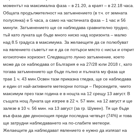
моментът на максимална фаза – в 21.20, а краят – в 22.18 часа.
Общата продължителност на затъмнението (в т.ч. от земната
полусянка) е 5 часа, а само на частичната фаза – 1 час и 56
минути. Затъмнението ще се наблюдава сравнително трудно,
тъй като луната ще бъде много ниско над хоризонта – малко
над 8.5 градуса в максимума. За желаещите да се полюбуват
на явлението съветът ни е да се потърси място с нисък и открит
югоизточен хоризонт. Следващото лунно затъмнение, което
може да се наблюдава от България е на 27/28 юли 2018 г., като
тогава затъмнението ще бъде пълно и пълната му фаза ще
трае 1 ч. 43 мин.Освен тази приказна гледка, ще се наблюдава
и един от най-активните метеорни потоци – Персеидите, чиито
максимум през тази година е в нощта на 12 срещу 13 август. В
същата нощ Луната ще изгрее в 22 ч. 57 мин. на 12 август и ще
залезе в 10 ч. 56 мин. на 13 август (за гр. Шумен). Тя ще бъде
във фаза две денонощия преди последна четвърт (74%) и това
ще затрудни наблюдаването на по-слабите метеори.
Желаещите да наблюдават явлението е нужно да излязат на