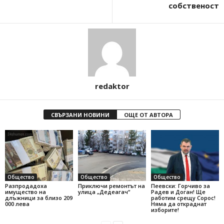
собственост
redaktor
СВЪРЗАНИ НОВИНИ
ОЩЕ ОТ АВТОРА
Общество
Общество
Общество
Разпродадоха
Приключи ремонтът на
Пеевски: Горчиво за
имущество на
улица „Дедеагач“
Радев и Доган! Ще
длъжници за близо 209
работим срещу Сорос!
000 лева
Няма да откраднат
изборите!