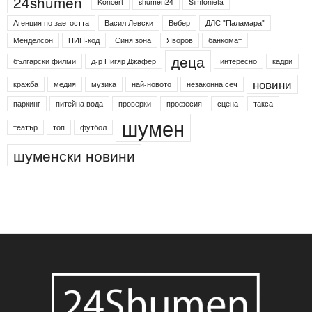
Етикети
24shumen
Koncert
shumen24
Simfonieta
Агенция по заетостта
Васил Левски
Вебер
ДЛС "Паламара"
Менделсон
ПИН-код
Синя зона
Яворов
банкомат
деца
български филми
д-р Нигяр Джафер
интересно
кадри
новини
кражба
медия
музика
най-новото
незаконна сеч
паркинг
питейна вода
проверки
професия
сцена
такса
шумен
театър
топ
футбол
шуменски новини