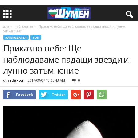
дом
Наблюдател
Приказно небе: Ще наблюдаваме падащи звезди и лунно
затъмнение
НАБЛЮДАТЕЛ
ТОП
Приказно небе: Ще
наблюдаваме падащи звезди и
лунно затъмнение
от
redaktor
-
2017/08/07 10:05:43 AM
0
Facebook
Twitter