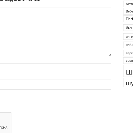
Simf
Веб
ПИН
бълг
инте
най-
парк
сцен
ш
шу