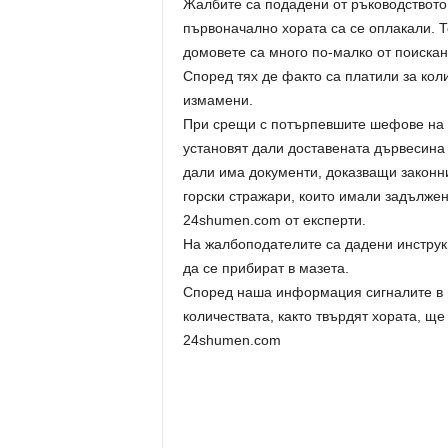
Жалбите са подадени от ръководството 
първоначално хората са се оплакали. Т
домовете са много по-малко от поискан
Според тях де факто са платили за коли
измамени.
При срещи с потърпевшите шефове на Го
установят дали доставената дървесина 
дали има документи, доказващи законн
горски стражари, които имали задължен
24shumen.com от експерти.
На жалбоподателите са дадени инструкц
да се прибират в мазета.
Според наша информация сигналите в п
количествата, както твърдят хората, ще
24shumen.com