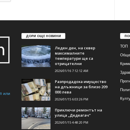
ДОРИ ОЩЕ НОВИНИ
ПО
ТОП
Леден ден, на север
максималните
Обще
температури ще са
Крим
отрицателни
2026/01/16 7:12:12 AM
Здра
Прогн
Разпродадоха имущество
на длъжници за близо 209
Поли
000 лева
m или
Култ
2026/01/15 6:03:26 PM
Приключи ремонтът на
улица „Дедеагач“
2026/01/15 4:48:20 PM