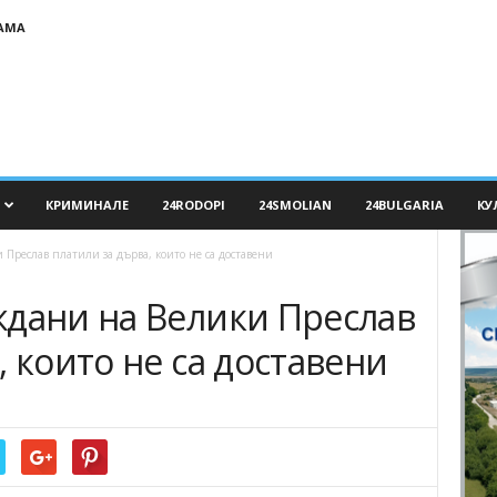
АМА
КРИМИНАЛЕ
24RODOPI
24SMOLIAN
24BULGARIA
КУ
 Преслав платили за дърва, които не са доставени
ждани на Велики Преслав
, които не са доставени