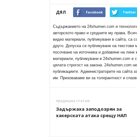
ДЯЛ
Facebook
Twitter
Съдържанието на 24shumen.com и технологиит
авторското право и сродните му права. Всич
видео материали, публикувани в сайта, са с
друго. Допуска се публикуване на текстови
посочване на източника и добавяне на линк
материали, публикувани в 24shumen.com е с
цялата строгост на закона. 24shumen.com н
публикациите. Администраторите на сайта з
им. Призоваваме ви за толерантност и спазв
предишна статия
Задържаха заподозрян за
хакерската атака срещу НАП