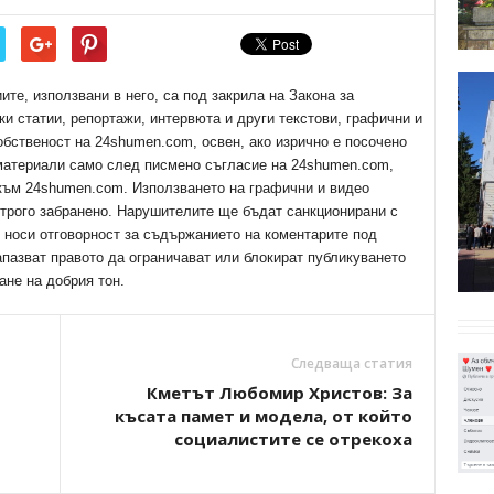
е, използвани в него, са под закрила на Закона за
ки статии, репортажи, интервюта и други текстови, графични и
обственост на 24shumen.com, освен, ако изрично е посочено
 материали само след писмено съгласие на 24shumen.com,
 към 24shumen.com. Използването на графични и видео
трого забранено. Нарушителите ще бъдат санкционирани с
е носи отговорност за съдържанието на коментарите под
апазват правото да ограничават или блокират публикуването
ане на добрия тон.
Следваща статия
Кметът Любомир Христов: За
късата памет и модела, от който
социалистите се отрекоха