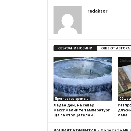
redaktor
СВЪРЗАНИ НОВИНИ
ОЩЕ ОТ АВТОРА
Прогноза за времето
Общест
Леден ден, на север
Разпр
максималните температури
длъжни
ще са отрицателни
лева
ВАШИЯТ КОМЕНТАР - Полетата НЕ 