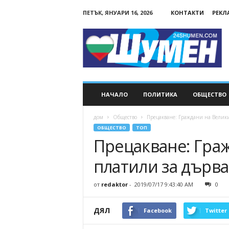
ПЕТЪК, ЯНУАРИ 16, 2026
КОНТАКТИ
РЕКЛ
24Shumen.COM
НАЧАЛО
ПОЛИТИКА
ОБЩЕСТВО
дом
Общество
Прецакване: Граждани на Велики
ОБЩЕСТВО
ТОП
Прецакване: Гра
платили за дърва
от
redaktor
-
2019/07/17 9:43:40 AM
0
ДЯЛ
Facebook
Twitter