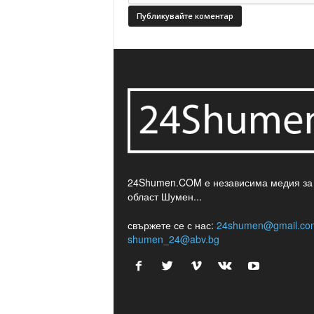
24Shumen.COM е независима медия за
област Шумен...
свържете се с нас:
24shumen@gmail.co
shumen_24@abv.bg