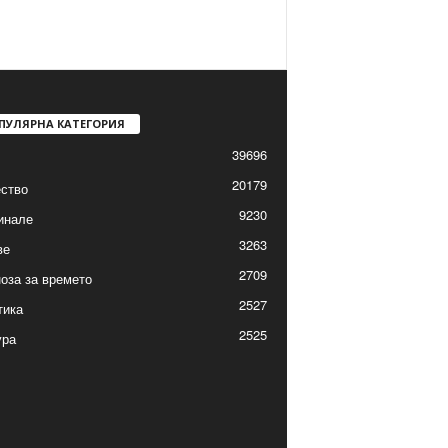
ПУЛЯРНА КАТЕГОРИЯ
39696
20179
ство
9230
инале
3263
ве
2709
оза за времето
2527
тика
2525
ура