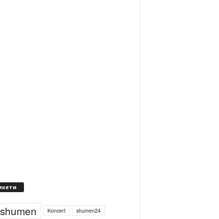
икети
4shumen
Koncert
shumen24