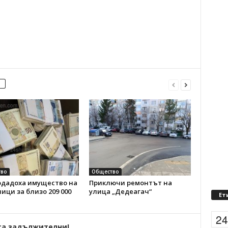
во
Общество
одадоха имущество на
Приключи ремонтът на
ци за близо 209 000
улица „Дедеагач“
Ет
2
са задължителни!