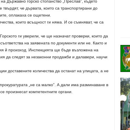
на Държавно горско стопанство „Преслав”, където
е твърдят, че дървата, които са транспортирани до
ите, оплакаха се ощетени.
чества, които всъщност ги няма. И се съмняват, че са
рското ги уверили, че ще назначат проверки, които да
съответства на заявената по документи или не. Както и
ия й произход. Инспекцията ще бъде възложена на
ия да следят за незаконни продажби и далавери, научи
ии доставените количества да останат на улицата, а не
рокуратурата „не са малко”. А дали има разминаване в
 се произнесат компетентните органи.