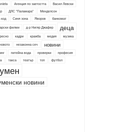
onieta
Агенция по заетостта
Васил Левски
ер
ДЛС "Паламара"
Менделсон
-код
Синя зона
Яворов
банкомат
деца
арски филми
д-р Нигяр Джафер
ресно
кадри
кражба
медия
музика
новини
новото
незаконна сеч
инг
питейна вода
проверки
професия
а
такса
театър
топ
футбол
умен
менски новини