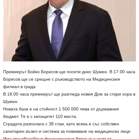
Премиерът Бойко Борисов ще посети днес Шумен. В 17.00 часа
Борисов ще се срещне с ръководството на Медицинския
филиал в града.
В 18.00 часа премиерът ще разгледа новия Дом за стари хора в
Шумен.
Новата база е на стойност 1 500 000 лева от държавния
бюджет. Тя е с капацитет 110 места.
Сградата разполага с 38 стаи, като всяка е със собствен
санитарен възел и система за повикване на медицинско лице.
Има три обособени функционални блока със зали за