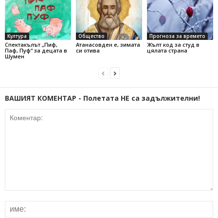
Култура
Общество
Прогноза за времето
Спектакълът „Пиф,
Атанасовден е, зимата
Жълт код за студ в
Паф, Пуф“ за децата в
си отива
цялата страна
Шумен
ВАШИЯТ КОМЕНТАР - Полетата НЕ са задължителни!