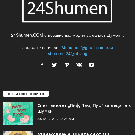
24Shumen.COM е независима медия за област Шумен...
свържете се с нас:
24shumen@gmail.com или
shumen_24@abv.bg
ДОРИ ОЩЕ НОВИНИ
Спектакълът „Пиф, Паф, Пуф“ за децата в
Шумен
2026/01/18 10:22:29 AM
Атанасовден е, зимата си отива