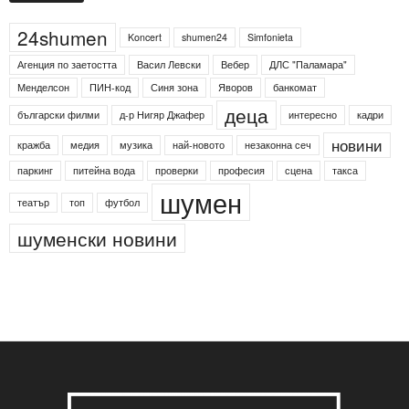
24shumen
Koncert
shumen24
Simfonieta
Агенция по заетостта
Васил Левски
Вебер
ДЛС "Паламара"
Менделсон
ПИН-код
Синя зона
Яворов
банкомат
деца
български филми
д-р Нигяр Джафер
интересно
кадри
новини
кражба
медия
музика
най-новото
незаконна сеч
паркинг
питейна вода
проверки
професия
сцена
такса
шумен
театър
топ
футбол
шуменски новини