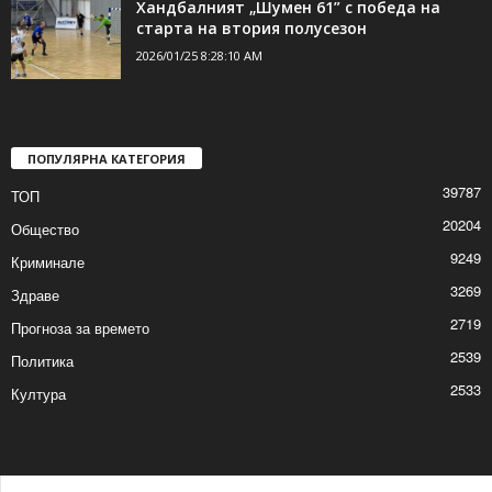
2026/01/25 9:21:29 AM
Хандбалният „Шумен 61” с победа на
старта на втория полусезон
2026/01/25 8:28:10 AM
ПОПУЛЯРНА КАТЕГОРИЯ
39787
ТОП
20204
Общество
9249
Криминале
3269
Здраве
2719
Прогноза за времето
2539
Политика
2533
Култура