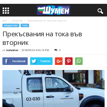
дом
Общество
Прекъсвания на тока във вторник
ОБЩЕСТВО
ТОП
Прекъсвания на тока във
вторник
от
redaktor
-
2018/09/24 4:06:14 PM
0
Facebook
Twitter