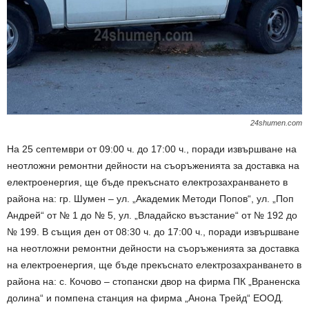
24shumen.com
На 25 септември от 09:00 ч. до 17:00 ч., поради извършване на
неотложни ремонтни дейности на съоръженията за доставка на
електроенергия, ще бъде прекъснато електрозахранването в
района на: гр. Шумен – ул. „Академик Методи Попов“, ул. „Поп
Андрей“ от № 1 до № 5, ул. „Владайско възстание“ от № 192 до
№ 199. В същия ден от 08:30 ч. до 17:00 ч., поради извършване
на неотложни ремонтни дейности на съоръженията за доставка
на електроенергия, ще бъде прекъснато електрозахранването в
района на: с. Кочово – стопански двор на фирма ПК „Враненска
долина“ и помпена станция на фирма „Анона Трейд“ ЕООД.