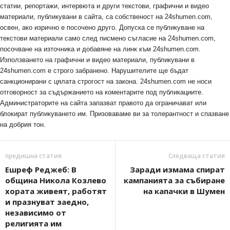
статии, репортажи, интервюта и други текстови, графични и видео
материали, публикувани в сайта, са собственост на 24shumen.com,
освен, ако изрично е посочено друго. Допуска се публикуване на
текстови материали само след писмено съгласие на 24shumen.com,
посочване на източника и добавяне на линк към 24shumen.com.
Използването на графични и видео материали, публикувани в
24shumen.com е строго забранено. Нарушителите ще бъдат
санкционирани с цялата строгост на закона. 24shumen.com не носи
отговорност за съдържанието на коментарите под публикациите.
Администраторите на сайта запазват правото да ограничават или
блокират публикуването им. Призоваваме ви за толерантност и спазване
на добрия тон.
предишна статия
Следваща статия
Ешреф Реджеб: В
Заради измама спират
община Никола Козлево
кампанията за събиране
хората живеят, работят
на капачки в Шумен
и празнуват заедно,
независимо от
религията им