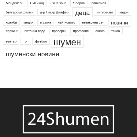
24shumen
Koncert
shumen24
Simfonieta
Агенция по заетостта
Васил Левски
Вебер
ДЛС "Паламара"
Менделсон
ПИН-код
Синя зона
Яворов
банкомат
деца
български филми
д-р Нигяр Джафер
интересно
кадри
новини
кражба
медия
музика
най-новото
незаконна сеч
паркинг
питейна вода
проверки
професия
сцена
такса
шумен
театър
топ
футбол
шуменски новини