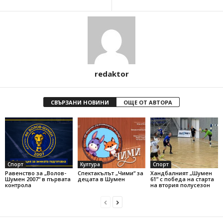
redaktor
СВЪРЗАНИ НОВИНИ
ОЩЕ ОТ АВТОРА
Спорт
Култура
Спорт
Равенство за „Волов-
Спектакълът „Чими“ за
Хандбалният „Шумен
Шумен 2007“ в първата
децата в Шумен
61” с победа на старта
контрола
на втория полусезон