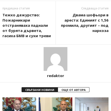
предишна статия
Следваща статия
Тежко дежурство:
Двама шофьори в
Пожарникари
ареста: Единият с 1,56
отстраняваха паднали
промила, другият – под
от бурята дървета,
наркоза
гасиха БМВ и сухи треви
redaktor
СВЪРЗАНИ НОВИНИ
ОЩЕ ОТ АВТОРА