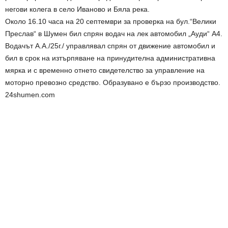
негови колега в село Иваново и Бяла река.
Около 16.10 часа на 20 септември за проверка на бул.“Велики
Преслав“ в Шумен бил спрян водач на лек автомобил „Ауди“ А4.
Водачът А.А./25г./ управлявал спрян от движение автомобил и
бил в срок на изтърпяване на принудителна административна
мярка и с временно отнето свидетелство за управление на
моторно превозно средство. Образувано е бързо производство.
24shumen.com