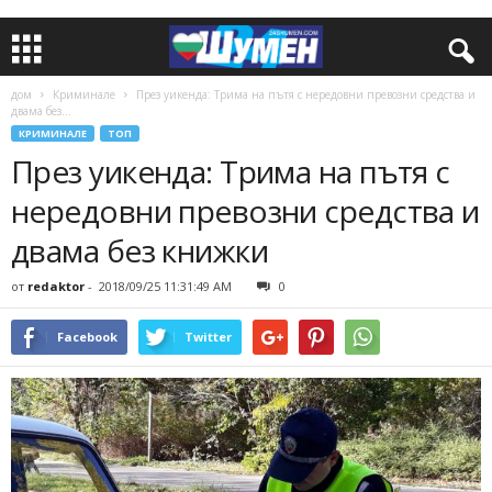
дом
Криминале
През уикенда: Трима на пътя с нередовни превозни средства и
двама без...
КРИМИНАЛЕ
ТОП
През уикенда: Трима на пътя с
нередовни превозни средства и
двама без книжки
от
redaktor
-
2018/09/25 11:31:49 AM
0
Facebook
Twitter