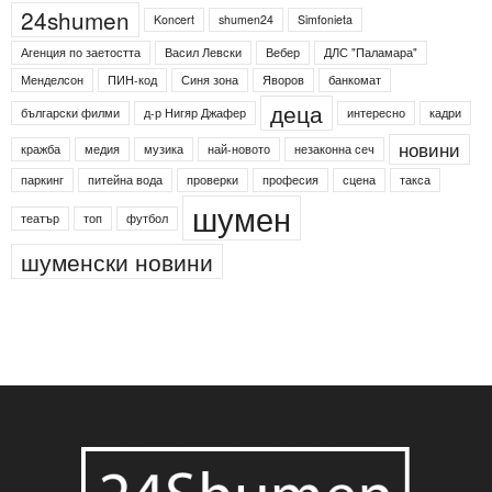
24shumen
Koncert
shumen24
Simfonieta
Агенция по заетостта
Васил Левски
Вебер
ДЛС "Паламара"
Менделсон
ПИН-код
Синя зона
Яворов
банкомат
деца
български филми
д-р Нигяр Джафер
интересно
кадри
новини
кражба
медия
музика
най-новото
незаконна сеч
паркинг
питейна вода
проверки
професия
сцена
такса
шумен
театър
топ
футбол
шуменски новини