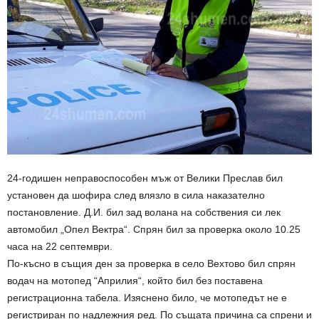
24-годишен неправоспособен мъж от Велики Преслав бил
установен да шофира след влязло в сила наказателно
постановление. Д.И. бил зад волана на собствения си лек
автомобил „Опел Вектра“. Спрян бил за проверка около 10.25
часа на 22 септември.
По-късно в същия ден за проверка в село Вехтово бил спрян
водач на мотопед “Априлия“, който бил без поставена
регистрационна табела. Изяснено било, че мотопедът не е
регистриран по надлежния ред. По същата причина са спрени и