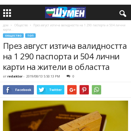
дом
Общество
През август изтича валидността на 1 290 паспорта и 504 лични
карти...
ОБЩЕСТВО
ТОП
През август изтича валидността
на 1 290 паспорта и 504 лични
карти на жители в областта
от
redaktor
-
2019/08/13 5:50:13 PM
0
Facebook
Twitter