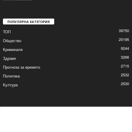
ПОПУЛЯРНА КАТЕГОРИЯ
39750
ТОП
20195
Общество
9244
Криминале
3266
Здраве
2715
Прогноза за времето
2532
Политика
2530
Култура
Контакти
Реклама
© © 2017 24Shumen.COM. Изработка и поддръжка от
Timag.EU
и
CHOCHEV TEAM