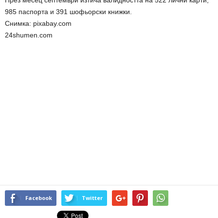
През месец септември изтича валидността на 522 лични карти,
985 паспорта и 391 шофьорски книжки.
Снимка: pixabay.com
24shumen.com
Facebook
Twitter