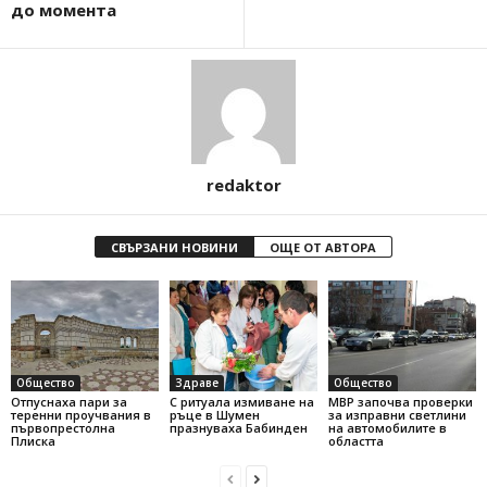
до момента
redaktor
СВЪРЗАНИ НОВИНИ
ОЩЕ ОТ АВТОРА
Общество
Здраве
Общество
Отпуснаха пари за
С ритуала измиване на
МВР започва проверки
теренни проучвания в
ръце в Шумен
за изправни светлини
първопрестолна
празнуваха Бабинден
на автомобилите в
Плиска
областта