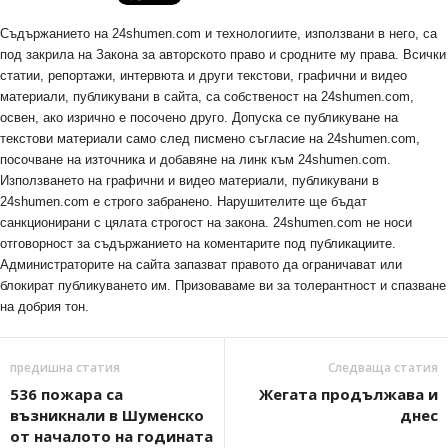
Съдържанието на 24shumen.com и технологиите, използвани в него, са
под закрила на Закона за авторското право и сродните му права. Всички
статии, репортажи, интервюта и други текстови, графични и видео
материали, публикувани в сайта, са собственост на 24shumen.com,
освен, ако изрично е посочено друго. Допуска се публикуване на
текстови материали само след писмено съгласие на 24shumen.com,
посочване на източника и добавяне на линк към 24shumen.com.
Използването на графични и видео материали, публикувани в
24shumen.com е строго забранено. Нарушителите ще бъдат
санкционирани с цялата строгост на закона. 24shumen.com не носи
отговорност за съдържанието на коментарите под публикациите.
Администраторите на сайта запазват правото да ограничават или
блокират публикуването им. Призоваваме ви за толерантност и спазване
на добрия тон.
предишна статия
Следваща статия
536 пожара са
Жегата продължава и
възникнали в Шуменско
днес
от началото на годината