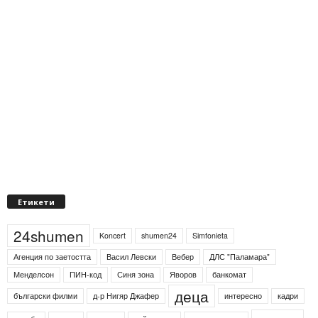
Етикети
24shumen
Koncert
shumen24
Simfonieta
Агенция по заетостта
Васил Левски
Вебер
ДЛС "Паламара"
Менделсон
ПИН-код
Синя зона
Яворов
банкомат
деца
български филми
д-р Нигяр Джафер
интересно
кадри