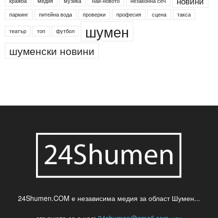
новини
кражба
медия
музика
най-новото
незаконна сеч
паркинг
питейна вода
проверки
професия
сцена
такса
шумен
театър
топ
футбол
шуменски новини
24Shumen.COM е независима медия за област Шумен...
свържете се с нас:
24shumen@gmail.com или