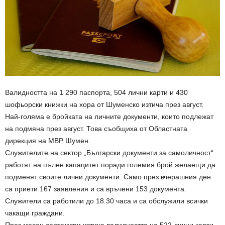
Валидността на 1 290 паспорта, 504 лични карти и 430
шофьорски книжки на хора от Шуменско изтича през август.
Най-голяма е бройката на личните документи, които подлежат
на подмяна през август. Това съобщиха от Областната
дирекция на МВР Шумен.
Служителите на сектор „Български документи за самоличност“
работят на пълен капацитет поради големия брой желаещи да
подменят своите лични документи. Само през вчерашния ден
са приети 167 заявления и са връчени 153 документа.
Служители са работили до 18.30 часа и са обслужили всички
чакащи граждани.