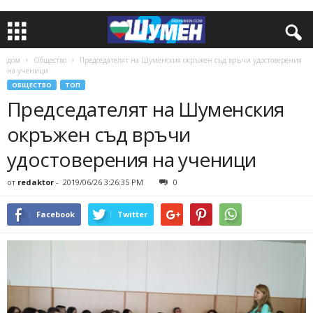
дом
Общество
Председателят на Шуменския окръжен съд връчи удостоверения
на ученици
ОБЩЕСТВО
ТОП
Председателят на Шуменския
окръжен съд връчи
удостоверения на ученици
от
redaktor
-
2019/06/26 3:26:35 PM
0
Facebook
Twitter