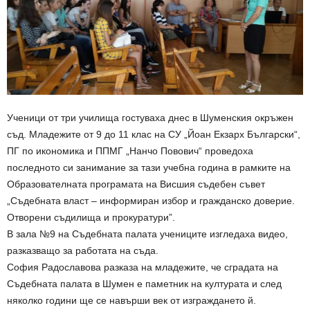
Ученици от три училища гостуваха днес в Шуменския окръжен
съд. Младежите от 9 до 11 клас на СУ „Йоан Екзарх Български“,
ПГ по икономика и ППМГ „Нанчо Повович“ проведоха
последното си занимание за тази учебна година в рамките на
Образователната програмата на Висшия съдебен съвет
„Съдебната власт – информиран избор и гражданско доверие.
Отворени съдилища и прокуратури”.
В зала №9 на Съдебната палата учениците изгледаха видео,
разказващо за работата на съда.
София Радославова разказа на младежите, че сградата на
Съдебната палата в Шумен е паметник на културата и след
няколко години ще се навърши век от изграждането й.