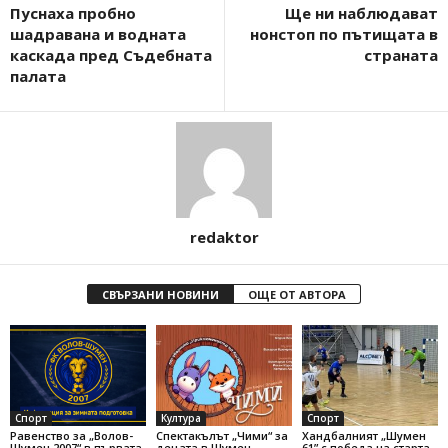
Пуснаха пробно
Ще ни наблюдават
шадравана и водната
нонстоп по пътищата в
каскада пред Съдебната
страната
палата
redaktor
СВЪРЗАНИ НОВИНИ
ОЩЕ ОТ АВТОРА
Спорт
Култура
Спорт
Равенство за „Волов-
Спектакълът „Чими“ за
Хандбалният „Шумен
Шумен 2007“ в първата
децата в Шумен
61” с победа на старта