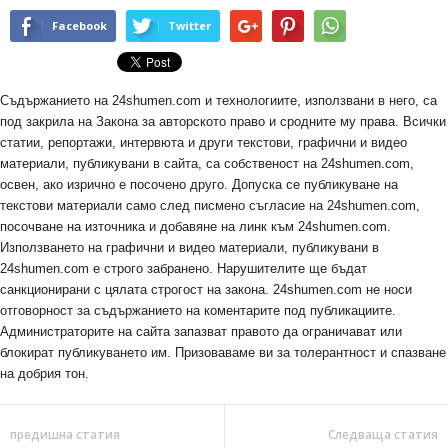
Facebook
Twitter
Съдържанието на 24shumen.com и технологиите, използвани в него, са
под закрила на Закона за авторското право и сродните му права. Всички
статии, репортажи, интервюта и други текстови, графични и видео
материали, публикувани в сайта, са собственост на 24shumen.com,
освен, ако изрично е посочено друго. Допуска се публикуване на
текстови материали само след писмено съгласие на 24shumen.com,
посочване на източника и добавяне на линк към 24shumen.com.
Използването на графични и видео материали, публикувани в
24shumen.com е строго забранено. Нарушителите ще бъдат
санкционирани с цялата строгост на закона. 24shumen.com не носи
отговорност за съдържанието на коментарите под публикациите.
Администраторите на сайта запазват правото да ограничават или
блокират публикуването им. Призоваваме ви за толерантност и спазване
на добрия тон.
предишна статия
Следваща статия