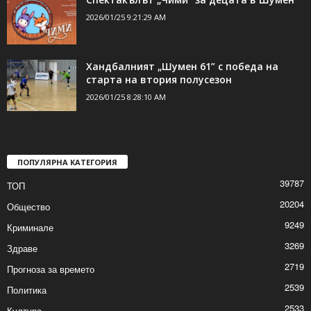
първата контрола
2026/01/25 10:02:17 AM
Спектакълът „Чими“ за децата в Шумен
2026/01/25 9:21:29 AM
Хандбалният „Шумен 61” с победа на
старта на втория полусезон
2026/01/25 8:28:10 AM
ПОПУЛЯРНА КАТЕГОРИЯ
39787
ТОП
20204
Общество
9249
Криминале
3269
Здраве