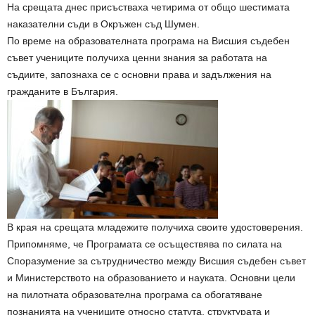
На срещата днес присъстваха четирима от общо шестимата
наказателни съди в Окръжен съд Шумен.
По време на образователната програма на Висшия съдебен
съвет учениците получиха ценни знания за работата на
съдиите, запознаха се с основни права и задължения на
гражданите в България.
В края на срещата младежите получиха своите удостоверения.
Припомняме, че Програмата се осъществява по силата на
Споразумение за сътрудничество между Висшия съдебен съвет
и Министерството на образованието и науката. Основни цели
на пилотната образователна програма са обогатяване
познанията на учениците относно статута, структурата и