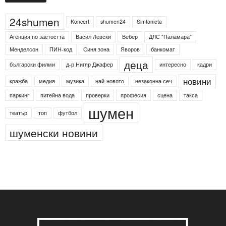
Етикети
24shumen
Koncert
shumen24
Simfonieta
Агенция по заетостта
Васил Левски
Вебер
ДЛС "Паламара"
Менделсон
ПИН-код
Синя зона
Яворов
банкомат
деца
български филми
д-р Нигяр Джафер
интересно
кадри
новини
кражба
медия
музика
най-новото
незаконна сеч
паркинг
питейна вода
проверки
професия
сцена
такса
шумен
театър
топ
футбол
шуменски новини