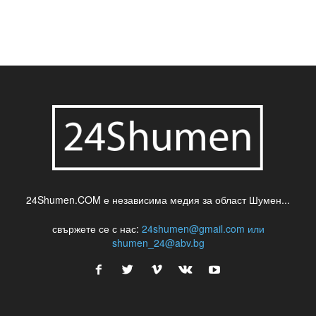
24Shumen.COM е независима медия за област Шумен...
свържете се с нас:
24shumen@gmail.com или
shumen_24@abv.bg