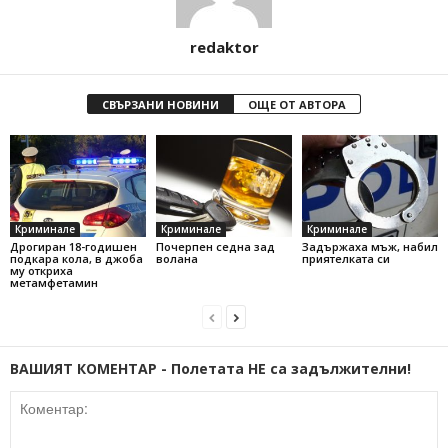
redaktor
СВЪРЗАНИ НОВИНИ
ОЩЕ ОТ АВТОРА
Криминале
Криминале
Криминале
Дрогиран 18-годишен
Почерпен седна зад
Задържаха мъж, набил
подкара кола, в джоба
волана
приятелката си
му откриха
метамфетамин
ВАШИЯТ КОМЕНТАР - Полетата НЕ са задължителни!