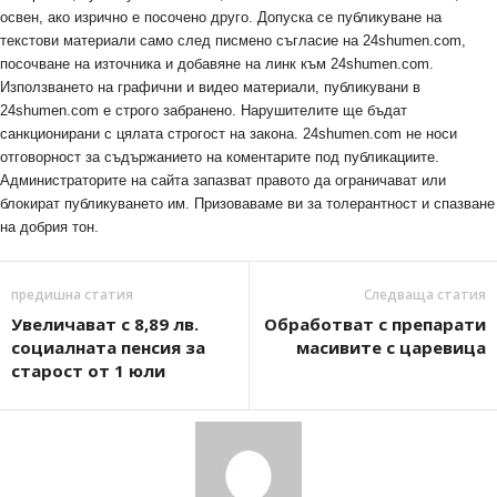
освен, ако изрично е посочено друго. Допуска се публикуване на
текстови материали само след писмено съгласие на 24shumen.com,
посочване на източника и добавяне на линк към 24shumen.com.
Използването на графични и видео материали, публикувани в
24shumen.com е строго забранено. Нарушителите ще бъдат
санкционирани с цялата строгост на закона. 24shumen.com не носи
отговорност за съдържанието на коментарите под публикациите.
Администраторите на сайта запазват правото да ограничават или
блокират публикуването им. Призоваваме ви за толерантност и спазване
на добрия тон.
предишна статия
Следваща статия
Увеличават с 8,89 лв.
Обработват с препарати
социалната пенсия за
масивите с царевица
старост от 1 юли