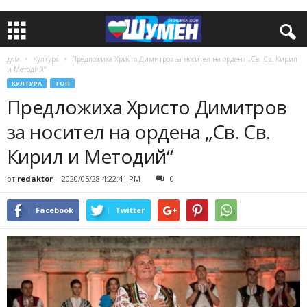
дом
Култура
Предложиха Христо Димитров за носител на ордена „Св. Св. Кирил
и Методий“
КУЛТУРА
ТОП
Предложиха Христо Димитров
за носител на ордена „Св. Св.
Кирил и Методий“
от
redaktor
-
2020/05/28 4:22:41 PM
0
Facebook
Twitter