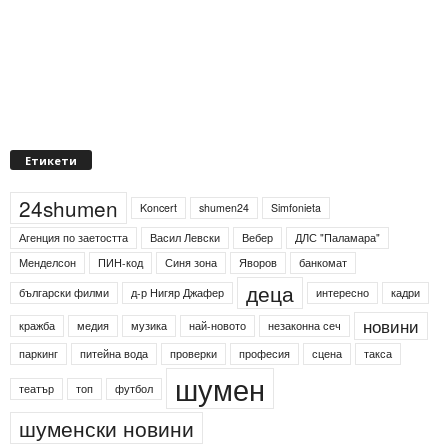
Етикети
24shumen
Koncert
shumen24
Simfonieta
Агенция по заетостта
Васил Левски
Вебер
ДЛС "Паламара"
Менделсон
ПИН-код
Синя зона
Яворов
банкомат
деца
български филми
д-р Нигяр Джафер
интересно
кадри
новини
кражба
медия
музика
най-новото
незаконна сеч
паркинг
питейна вода
проверки
професия
сцена
такса
шумен
театър
топ
футбол
шуменски новини