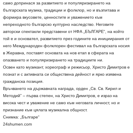
само допринася за развитието и популяризирането на
българската музика, традиции и фолклор, но и възпитава и
формира вкусовете, ценностите и уважението към
непреходното българско културно наследство. Неговите
авторски спектакли представени от НФА „БЪЛГАРЕ“, на който
той е и основател, развитието през годините на инициирания от
него Международен фолклорен фестивал на българската носия
в Жеравна, поставят основата на нов етап в сферата на
опазването и популяризирането на традициите ни.
Освен като музикант, хореограф и режисьор, Христо Димитров е
познат и с активната си обществена дейност и ярко изявена
гражданска позиция.
Връчването на държавната награда, орден „Св. Св. Кирил и
Методий” – първа степен, на Христо Димитров, е израз на
висока чест и уважение не само към неговата личност, но и
признание към цялата музикална общност.
Снимка: „Българе“
24shumen.com