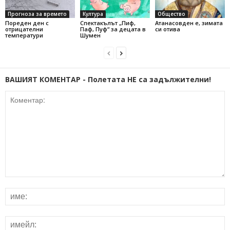
Прогноза за времето
Култура
Общество
Пореден ден с
Спектакълът „Пиф,
Атанасовден е, зимата
отрицателни
Паф, Пуф“ за децата в
си отива
температури
Шумен
ВАШИЯТ КОМЕНТАР - Полетата НЕ са задължителни!