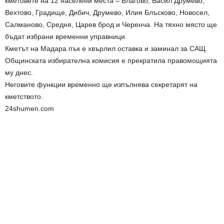
кметовете на 12 населени места – Благово, Васил Друмево,
Вехтово, Градище, Дибич, Друмево, Илия Блъсково, Новосел,
Салманово, Средня, Царев брод и Черенча. На тяхно място ще
бъдат избрани временни управници.
Кметът на Мадара пък е хвърлил оставка и заминал за САЩ.
Общинската избирателна комисия е прекратила правомощията
му днес.
Неговите функции временно ще изпълнява секретарят на
кметството.
24shumen.com