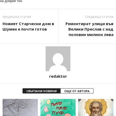
на добрия тон.
предишна статия
Следваща статия
Новият Старчески дом в
Ремонтират улици във
Шумен е почти готов
Велики Преслав с над
половин милион лева
redaktor
СВЪРЗАНИ НОВИНИ
ОЩЕ ОТ АВТОРА