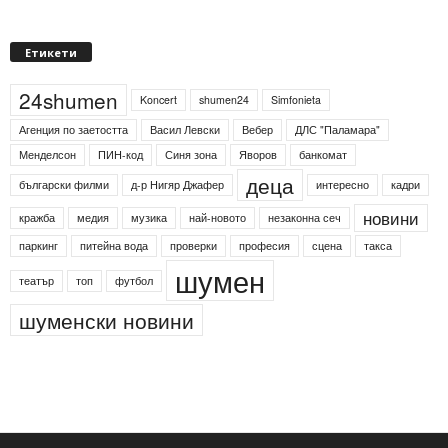
Етикети
24shumen
Koncert
shumen24
Simfonieta
Агенция по заетостта
Васил Левски
Вебер
ДЛС "Паламара"
Менделсон
ПИН-код
Синя зона
Яворов
банкомат
деца
български филми
д-р Нигяр Джафер
интересно
кадри
новини
кражба
медия
музика
най-новото
незаконна сеч
паркинг
питейна вода
проверки
професия
сцена
такса
шумен
театър
топ
футбол
шуменски новини