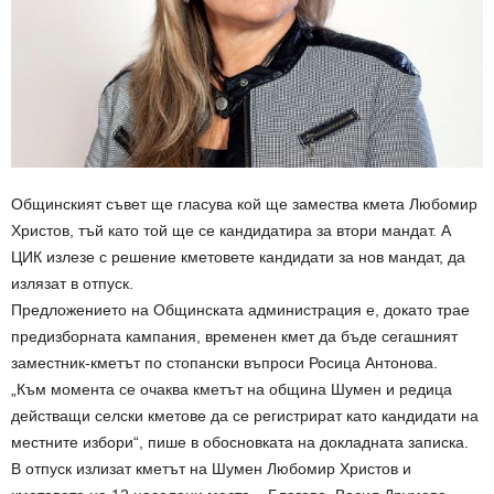
Общинският съвет ще гласува кой ще замества кмета Любомир
Христов, тъй като той ще се кандидатира за втори мандат. А
ЦИК излезе с решение кметовете кандидати за нов мандат, да
излязат в отпуск.
Предложението на Общинската администрация е, докато трае
предизборната кампания, временен кмет да бъде сегашният
заместник-кметът по стопански въпроси Росица Антонова.
„Към момента се очаква кметът на община Шумен и редица
действащи селски кметове да се регистрират като кандидати на
местните избори“, пише в обосновката на докладната записка.
В отпуск излизат кметът на Шумен Любомир Христов и