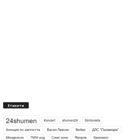
Етикети
24shumen
Koncert
shumen24
Simfonieta
Агенция по заетостта
Васил Левски
Вебер
ДЛС "Паламара"
Менделсон
ПИН-код
Синя зона
Яворов
банкомат