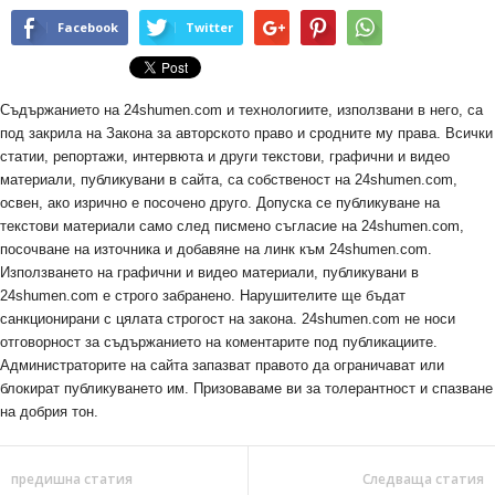
Facebook
Twitter
Съдържанието на 24shumen.com и технологиите, използвани в него, са
под закрила на Закона за авторското право и сродните му права. Всички
статии, репортажи, интервюта и други текстови, графични и видео
материали, публикувани в сайта, са собственост на 24shumen.com,
освен, ако изрично е посочено друго. Допуска се публикуване на
текстови материали само след писмено съгласие на 24shumen.com,
посочване на източника и добавяне на линк към 24shumen.com.
Използването на графични и видео материали, публикувани в
24shumen.com е строго забранено. Нарушителите ще бъдат
санкционирани с цялата строгост на закона. 24shumen.com не носи
отговорност за съдържанието на коментарите под публикациите.
Администраторите на сайта запазват правото да ограничават или
блокират публикуването им. Призоваваме ви за толерантност и спазване
на добрия тон.
предишна статия
Следваща статия