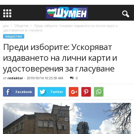
дом
Общество
Преди изборите: Ускоряват издаването на лични карти и
удостоверения за гласуване
ОБЩЕСТВО
Преди изборите: Ускоряват
издаването на лични карти и
удостоверения за гласуване
от
redaktor
-
2019/10/14 10:25:59 AM
0
Facebook
Twitter