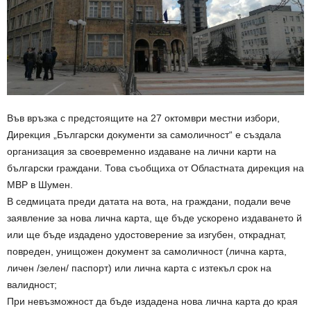
Във връзка с предстоящите на 27 октомври местни избори,
Дирекция „Български документи за самоличност“ е създала
организация за своевременно издаване на лични карти на
български граждани. Това съобщиха от Областната дирекция на
МВР в Шумен.
В седмицата преди датата на вота, на граждани, подали вече
заявление за нова лична карта, ще бъде ускорено издаването й
или ще бъде издадено удостоверение за изгубен, откраднат,
повреден, унищожен документ за самоличност (лична карта,
личен /зелен/ паспорт) или лична карта с изтекъл срок на
валидност;
При невъзможност да бъде издадена нова лична карта до края