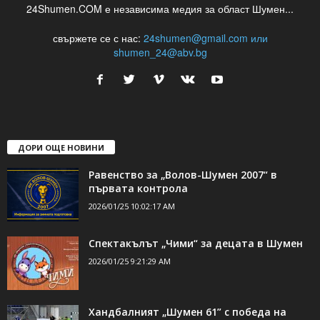
24Shumen.COM е независима медия за област Шумен...
свържете се с нас:
24shumen@gmail.com или
shumen_24@abv.bg
ДОРИ ОЩЕ НОВИНИ
Равенство за „Волов-Шумен 2007“ в
първата контрола
2026/01/25 10:02:17 AM
Спектакълът „Чими“ за децата в Шумен
2026/01/25 9:21:29 AM
Хандбалният „Шумен 61” с победа на