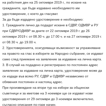
на работния ден на 25 октомври 2019 г., по искане на
гражданите, ще бъде издавано необходимото им
удостоверение, с което да гласуват.
За да бъде издадено удостоверение е необходимо:
1. Гражданите лично да подадат искане в СДВР, ОДМВР и РУ
при СДВР/ОДМВР за дните от 22 октомври 2019 г. до 26
октомври 2019 г. от 08.30 ч. до 17.00 ч. и на 27 октомври 2019 г.
от 08.30 ч. до 19.00 ч.
2. Удостоверенията, осигуряващи възможност за упражняване
на правото на глас в изборите за Народно събрание, се издават
само след приемане на заявление за издаване на лична карта.
3. В случай на подадено и регистрирано по постоянен адрес
заявление за издаване на лична карта, удостоверение може да
се издаде във всяко РУ, СДВР и ОДМВР независимо от
обявения постоянен и настоящ адрес.
При произвеждане на втори тур на избори за общински
съветници и за кметове на 3 ноември ще се издават нови
удостоверения от 29 октомври до 3 ноември включително,
съгласно описания по-горе начин.