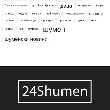
деца
български филми
д-р Нигяр Джафер
интересно
кадри
новини
кражба
медия
музика
най-новото
незаконна сеч
паркинг
питейна вода
проверки
професия
сцена
такса
шумен
театър
топ
футбол
шуменски новини