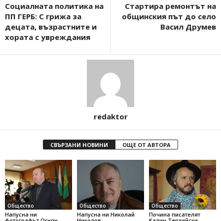
Социалната политика на
Стартира ремонтът на
ПП ГЕРБ: С грижа за
общинския път до село
децата, възрастните и
Васил Друмев
хората с увреждания
redaktor
СВЪРЗАНИ НОВИНИ
ОЩЕ ОТ АВТОРА
Общество
Общество
Общество
Напусна ни
Напусна ни Николай
Почина писателят
фотографът Огнян
Николов
Калин Терзийски