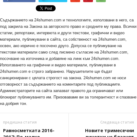
Съдържанието на 24shumen.com и технологиите, използвани в него, са
под закрила на Закона за авторското право и сродните му права. Всички
статии, репортажи, интервюта и други текстови, графични и видео
материали, публикувани в сайта, са собственост на 24shumen.com,
освен, ако изрично е посочено друго. Допуска се публикуване на
текстови материали само след писмено съгласие на 24shumen.com,
посочване на източника и добавяне на линк към 24shumen.com.
Използването на графични и видео материали, публикувани в
24shumen.com е строго забранено. Нарушителите ще бъдат
санкционирани с цялата строгост на закона. 24shumen.com не носи
отговорност за съдържанието на коментарите под публикациите.
Администраторите на сайта запазват правото да ограничават или
блокират публикуването им. Призоваваме ви за толерантност и спазване
на добрия тон.
предишна статия
Следваща статия
Равносметката 2016-
Новите тримесечни
2017: По-малко
винетки не блазнят