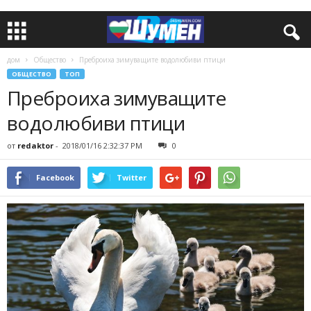
дом
Общество
Преброиха зимуващите водолюбиви птици
ОБЩЕСТВО
ТОП
Преброиха зимуващите
водолюбиви птици
от
redaktor
-
2018/01/16 2:32:37 PM
0
Facebook
Twitter