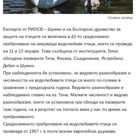
Снимка: pixabay
Експерти от РИОСВ – Шумен и на Българско дружество за
защита на птиците се включиха в 42-то среднозимно
преброяване на зимуващи водолюбиви птици, което се проведе
на 11 и 12 януари. Това съобщиха от институцията. Бяха
обходени язовирите Тича, Фисека, Съединение, Ястребино,
Дибич и Шумен.
При наблюденията бе установено, че видовото разнообразие и
числеността на водолюбивите птици са много по-големи в
сравнение с предходната година. Видовото разнообразие е
наблюдавано главно на яз. Тича. Малките численост и видово
разнообразие, които се установиха при обхода на язовирите
тази година, са в резултат на топлата зима у нас по време на
преброяването.
Среднозимното преброяване на водолюбивите птици се
провежда от 1967 г. в почти всички европейски държави,