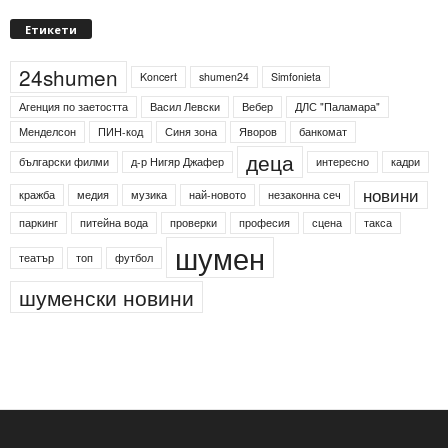
Етикети
24shumen
Koncert
shumen24
Simfonieta
Агенция по заетостта
Васил Левски
Вебер
ДЛС "Паламара"
Менделсон
ПИН-код
Синя зона
Яворов
банкомат
деца
български филми
д-р Нигяр Джафер
интересно
кадри
новини
кражба
медия
музика
най-новото
незаконна сеч
паркинг
питейна вода
проверки
професия
сцена
такса
шумен
театър
топ
футбол
шуменски новини