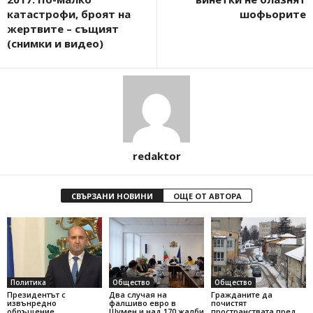
катастрофи, броят на
шофьорите
жертвите – същият
(снимки и видео)
redaktor
СВЪРЗАНИ НОВИНИ
ОЩЕ ОТ АВТОРА
Политика
Общество
Общество
Президентът с
Два случая на
Гражданите да
извънредно
фалшиво евро в
почистят
обръщение
Шумен и над 170 жалби
пространствата пред