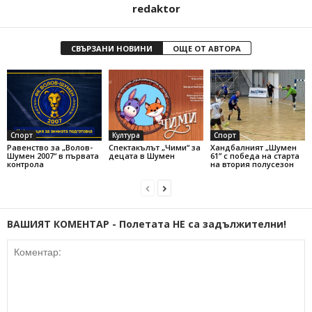
redaktor
СВЪРЗАНИ НОВИНИ
ОЩЕ ОТ АВТОРА
Спорт
Култура
Спорт
Равенство за „Волов-
Спектакълът „Чими“ за
Хандбалният „Шумен
Шумен 2007“ в първата
децата в Шумен
61” с победа на старта
контрола
на втория полусезон
ВАШИЯТ КОМЕНТАР - Полетата НЕ са задължителни!