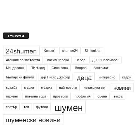
Етикети
24shumen
Koncert
shumen24
Simfonieta
Агенция по заетостта
Васил Левски
Вебер
ДЛС "Паламара"
Менделсон
ПИН-код
Синя зона
Яворов
банкомат
деца
български филми
д-р Нигяр Джафер
интересно
кадри
новини
кражба
медия
музика
най-новото
незаконна сеч
паркинг
питейна вода
проверки
професия
сцена
такса
шумен
театър
топ
футбол
шуменски новини