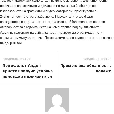
текстови материали само след писмено съгласие на 24shumen.com,
посочване на източника и добавяне на линк към 24shumen.com.
Използването на графични и видео материали, публикувани в
24shumen.com е строго забранено. Нарушителите ще бъдат
санкционирани с цялата строгост на закона. 24shumen.com не носи
отговорност за съдържанието на коментарите под публикациите.
Администраторите на сайта запазват правото да ограничават или
блокират публикуването им. Призоваваме ви за толерантност и спазване
на добрия тон.
предишна статия
Следваща статия
Педофилът Андон
Променлива облачност с
Христов получи условна
валежи
присъда за деянията си