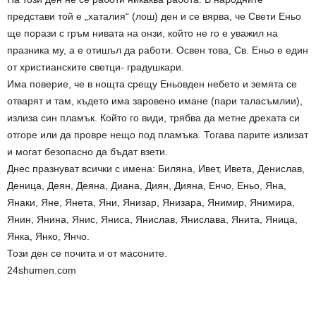
представи той е „хаталия“ (лош) ден и се вярва, че Свети Еньо
ще порази с гръм нивата на онзи, който не го е уважил на
празника му, а е отишъл да работи. Освен това, Св. Еньо е един
от христианските светци- градушкари.
Има поверие, че в нощта срещу Еньовден небето и земята се
отварят и там, където има заровено имане (пари таласъмлии),
излиза син пламък. Който го види, трябва да метне дрехата си
отгоре или да провре нещо под пламъка. Тогава парите излизат
и могат безопасно да бъдат взети.
Днес празнуват всички с имена: Биляна, Ивет, Ивета, Денислав,
Деница, Деян, Деяна, Диана, Диян, Дияна, Енчо, Еньо, Яна,
Янаки, Яне, Янета, Яни, Янизар, Янизара, Янимир, Янимира,
Янин, Янина, Янис, Яниса, Янислав, Янислава, Янита, Яница,
Янка, Янко, Янчо.
Този ден се почита и от масоните.
24shumen.com