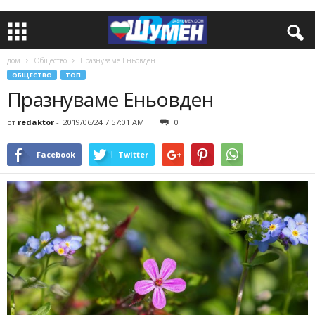
дом
Общество
Празнуваме Еньовден
ОБЩЕСТВО
ТОП
Празнуваме Еньовден
от
redaktor
-
2019/06/24 7:57:01 AM
0
Facebook
Twitter