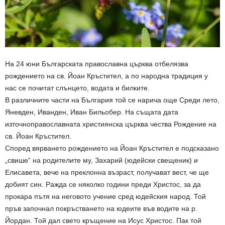
На 24 юни Българската православна църква отбелязва
рождението на св. Йоан Кръстител, а по народна традиция у
нас се почитат слънцето, водата и билките.
В различните части на България той се нарича още Среди лето,
Яневден, Иванден, Иван Бильобер. На същата дата
източноправославната християнска църква чества Рождение на
св. Йоан Кръстител.
Според вярването рождението на Йоан Кръстител е подсказано
„свише“ на родителите му, Захарий (юдейски свещеник) и
Елисавета, вече на преклонна възраст, получават вест, че ще
добият син. Ражда се няколко години преди Христос, за да
прокара пътя на неговото учение сред юдейския народ. Той
пръв започнал покръстването на юдеите във водите на р.
Йордан. Той дал свето кръщение на Исус Христос. Пак той