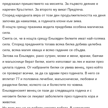
предсказал пришествието на месията. За първото деяние е
наречен Кръстител. За второто му викат Предтеча.
Според народната вяра от този ден продължителността на деня
започва да намалява, а годината клони към зима.
В нощта срещу празника водата придобива особена магическа
сила.
Смята се, че в нощта срещу Еньовден билките имат най-голяма
сила. Според преданията тогава всяка билка добива целебна
сила, всяка магия хваща и всяко гадание се сбъдва.
Затова на Еньовден, рано сутрин, моми и жени, врачки, баячки
и магьосници берат билки, които използват за лек и магии през
цялата година. От набраните билки се увива венец, през който
се провират всички, за да са здрави през годината. В него се
вплитат 77 и половина лечебни, магьоснически, любовни и
разделни билки, колкото са и болестите по човека.
Еньовденският венец се пази до следващата година и с
неговите билки се лекуват заболелите през годината хора и
животни.
На този ден не се работи никаква работа. В народните