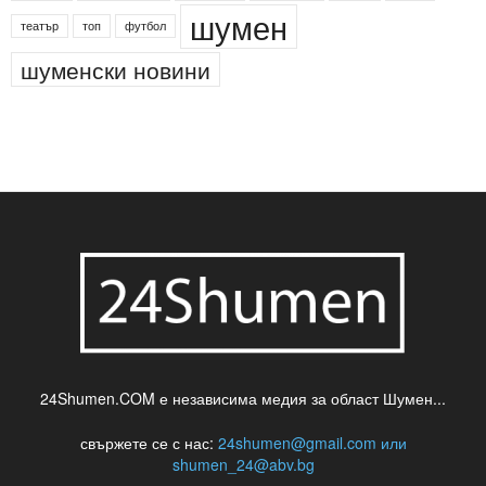
деца
български филми
д-р Нигяр Джафер
интересно
кадри
новини
кражба
медия
музика
най-новото
незаконна сеч
паркинг
питейна вода
проверки
професия
сцена
такса
шумен
театър
топ
футбол
шуменски новини