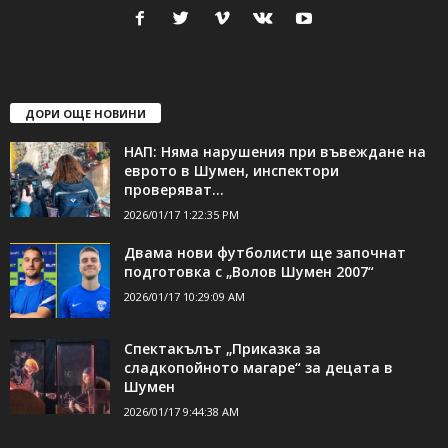
24Shumen.COM е независима медия за област Шумен...
свържете се с нас:
24shumen@gmail.com или
shumen_24@abv.bg
ДОРИ ОЩЕ НОВИНИ
НАП: Няма нарушения при въвеждане на
еврото в Шумен, инспектори
проверяват...
2026/01/17 1:22:35 PM
Двама нови футболисти ще започнат
подготовка с „Волов Шумен 2007“
2026/01/17 10:29:09 AM
Спектакълът „Приказка за