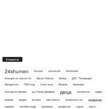
Етикети
24shumen
Koncert
shumen24
Simfonieta
Агенция по заетостта
Васил Левски
Вебер
ДЛС "Паламара"
Менделсон
ПИН-код
Синя зона
Яворов
банкомат