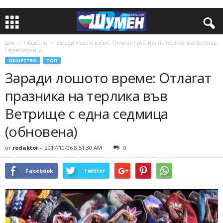
дом
Общество
Заради лошото време: Отлагат празника на терлика във Ветрище
с една седмица...
ОБЩЕСТВО
ТОП
Заради лошото време: Отлагат
празника на терлика във
Ветрище с една седмица
(обновена)
от
redaktor
-
2017/10/06 8:51:30 AM
0
Facebook
Twitter