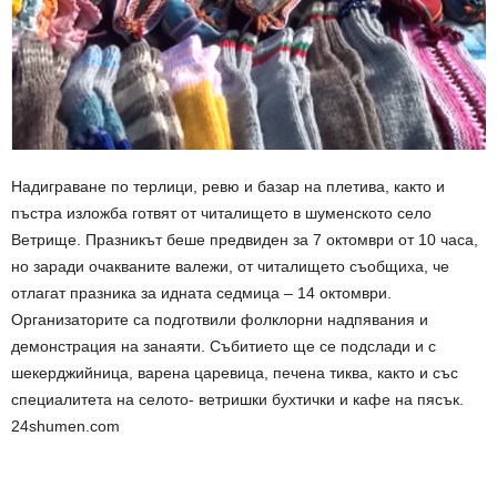
Надиграване по терлици, ревю и базар на плетива, както и
пъстра изложба готвят от читалището в шуменското село
Ветрище. Празникът беше предвиден за 7 октомври от 10 часа,
но заради очакваните валежи, от читалището съобщиха, че
отлагат празника за идната седмица – 14 октомври.
Организаторите са подготвили фолклорни надпявания и
демонстрация на занаяти. Събитието ще се подслади и с
шекерджийница, варена царевица, печена тиква, както и със
специалитета на селото- ветришки бухтички и кафе на пясък.
24shumen.com