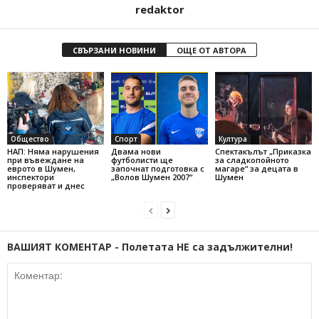
redaktor
СВЪРЗАНИ НОВИНИ
ОЩЕ ОТ АВТОРА
Общество
Спорт
Култура
НАП: Няма нарушения
Двама нови
Спектакълът „Приказка
при въвеждане на
футболисти ще
за сладкопойното
еврото в Шумен,
започнат подготовка с
магаре“ за децата в
инспектори
„Волов Шумен 2007“
Шумен
проверяват и днес
ВАШИЯТ КОМЕНТАР - Полетата НЕ са задължителни!