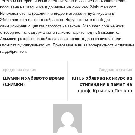
текстови материали само след писмено съгласие на 24shumen.com,
посочване на източника и добавяне на линк към 24shumen.com.
Използването на графични и видео материали, публикувани в
24shumen.com е строго забранено. Нарушителите ще бъдат
санкционирани с цялата строгост на закона. 24shumen.com не носи
отговорност за съдържанието на коментарите под публикациите.
Администраторите на сайта запазват правото да ограничават или
блокират публикуването им. Призоваваме ви за толерантност и спазване
на добрия тон.
предишна статия
Следваща статия
Шумен и хубавото време
КНСБ обявява конкурс за
(Снимки)
стипендия в памет на
проф. Кръстьо Петков