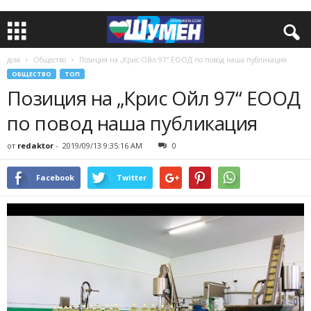
дом
Общество
Позиция на „Крис Ойл 97“ ЕООД по повод наша публикация
ОБЩЕСТВО
ТОП
Позиция на „Крис Ойл 97“ ЕООД
по повод наша публикация
от
redaktor
-
2019/09/13 9:35:16 AM
0
Facebook
Twitter