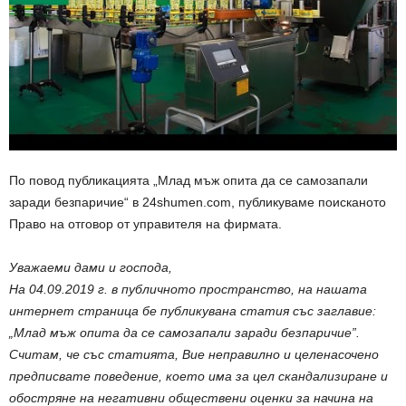
По повод публикацията „Млад мъж опита да се самозапали
заради безпаричие“ в 24shumen.com, публикуваме поисканото
Право на отговор от управителя на фирмата.
Уважаеми дами и господа,
На 04.09.2019 г. в публичното пространство, на нашата
интернет страница бе публикувана статия със заглавие:
„Млад мъж опита да се самозапали заради безпаричие”.
Считам, че със статията, Вие неправилно и целенасочено
предписвате поведение, което има за цел скандализиране и
обостряне на негативни обществени оценки за начина на