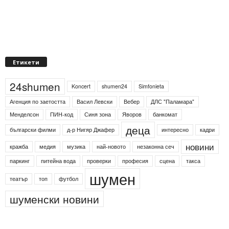
Етикети
24shumen
Koncert
shumen24
Simfonieta
Агенция по заетостта
Васил Левски
Вебер
ДЛС "Паламара"
Менделсон
ПИН-код
Синя зона
Яворов
банкомат
деца
български филми
д-р Нигяр Джафер
интересно
кадри
новини
кражба
медия
музика
най-новото
незаконна сеч
паркинг
питейна вода
проверки
професия
сцена
такса
шумен
театър
топ
футбол
шуменски новини