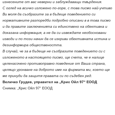
изнесените от вас неверни и заблуждаващи твърдения.
С оглед на всичко изложено по-горе, с това писмо най-учтиво
Ви моля да съобразите за в бъдеще поведението си
нормативните разпоредби подробно описани в в това писмо
и да правите заключенията си единствено на обективна и
доказана информация, а не да си извеждате необосновани
изводи и по този начин да се изкриви обективната истина и
дезинформира обществеността.
В случай, че за в бъдеще не съобразите поведението си с
изложеното в настоящето писмо, ще счета, че е налице
целенасочено противоправно поведение от Ваша страна,
целящо уронване на доброто име на фирмата ми, което ще
ме принуди да защитя правата си по съдебен ред.
Величко Грудев, управител на „Крис Ойл 97“ ЕООД
Снимка: „Крис Ойл 97“ ЕООД