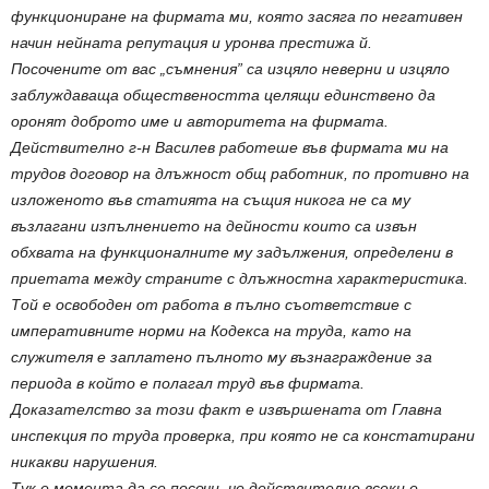
функциониране на фирмата ми, която засяга по негативен
начин нейната репутация и уронва престижа й.
Посочените от вас „съмнения” са изцяло неверни и изцяло
заблуждаваща обществеността целящи единствено да
оронят доброто име и авторитета на фирмата.
Действително г-н Василев работеше във фирмата ми на
трудов договор на длъжност общ работник, по противно на
изложеното във статията на същия никога не са му
възлагани изпълнението на дейности които са извън
обхвата на функционалните му задължения, определени в
приетата между страните с длъжностна характеристика.
Той е освободен от работа в пълно съответствие с
императивните норми на Кодекса на труда, като на
служителя е заплатено пълното му възнаграждение за
периода в който е полагал труд във фирмата.
Доказателство за този факт е извършената от Главна
инспекция по труда проверка, при която не са констатирани
никакви нарушения.
Тук е момента да се посочи, че действително всеки е