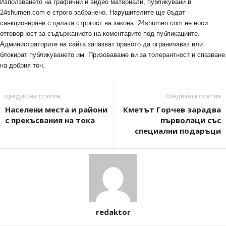
Използването на графични и видео материали, публикувани в
24shumen.com е строго забранено. Нарушителите ще бъдат
санкционирани с цялата строгост на закона. 24shumen.com не носи
отговорност за съдържанието на коментарите под публикациите.
Администраторите на сайта запазват правото да ограничават или
блокират публикуването им. Призоваваме ви за толерантност и спазване
на добрия тон.
предишна статия
Следваща статия
Населени места и райони
Кметът Горчев зарадва
с прекъсвания на тока
първолаци със
специални подаръци
redaktor