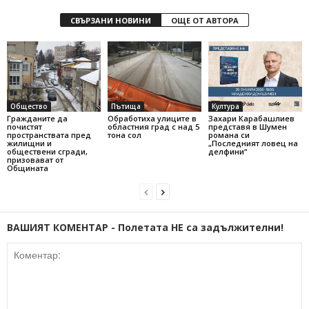
СВЪРЗАНИ НОВИНИ
ОЩЕ ОТ АВТОРА
Общество
Пътища
Култура
Гражданите да
Обработиха улиците в
Захари Карабашлиев
почистят
областния град с над 5
представя в Шумен
пространствата пред
тона сол
романа си
жилищни и
„Последният ловец на
обществени сгради,
делфини“
призовават от
Общината
ВАШИЯТ КОМЕНТАР - Полетата НЕ са задължителни!