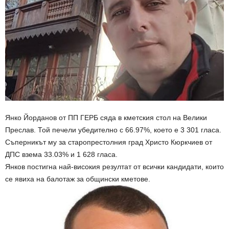
Янко Йорданов от ПП ГЕРБ сяда в кметския стол на Велики
Преслав. Той печели убедително с 66.97%, което е 3 301 гласа.
Съперникът му за старопрестолния град Христо Кюркчиев от
ДПС взема 33.03% и 1 628 гласа.
Янков постигна най-високия резултат от всички кандидати, които
се явиха на балотаж за общински кметове.