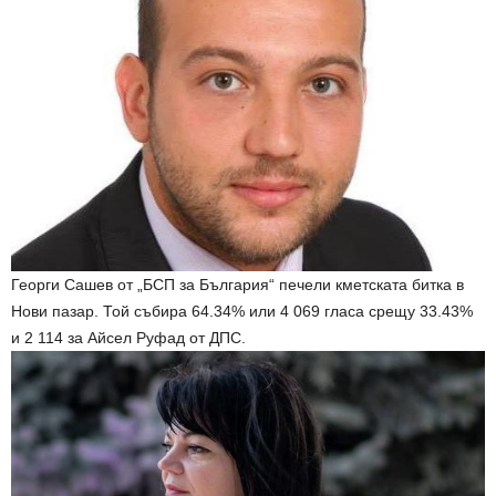
Георги Сашев от „БСП за България“ печели кметската битка в
Нови пазар. Той събира 64.34% или 4 069 гласа срещу 33.43%
и 2 114 за Айсел Руфад от ДПС.