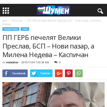
дом
Политика
ПП ГЕРБ печелят Велики Преслав, БСП – Нови пазар, а Милена
Недева...
ПОЛИТИКА
ТОП
ПП ГЕРБ печелят Велики
Преслав, БСП – Нови пазар, а
Милена Недева – Каспичан
от
redaktor
-
2019/11/04 1:00:58 AM
0
Facebook
Twitter