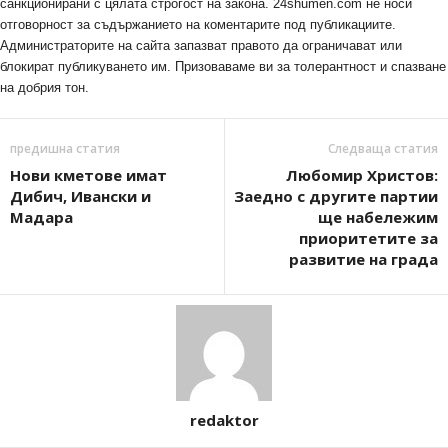
санкционирани с цялата строгост на закона. 24shumen.com не носи
отговорност за съдържанието на коментарите под публикациите.
Администраторите на сайта запазват правото да ограничават или
блокират публикуването им. Призоваваме ви за толерантност и спазване
на добрия тон.
предишна статия
Следваща статия
Нови кметове имат
Любомир Христов:
Дибич, Ивански и
Заедно с другите партии
Мадара
ще набележим
приоритетите за
развитие на града
redaktor