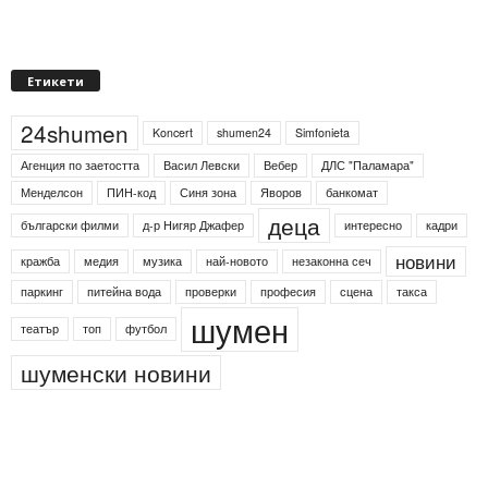
Етикети
24shumen
Koncert
shumen24
Simfonieta
Агенция по заетостта
Васил Левски
Вебер
ДЛС "Паламара"
Менделсон
ПИН-код
Синя зона
Яворов
банкомат
деца
български филми
д-р Нигяр Джафер
интересно
кадри
новини
кражба
медия
музика
най-новото
незаконна сеч
паркинг
питейна вода
проверки
професия
сцена
такса
шумен
театър
топ
футбол
шуменски новини