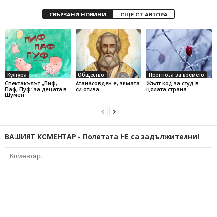
СВЪРЗАНИ НОВИНИ
ОЩЕ ОТ АВТОРА
Култура
Общество
Прогноза за времето
Спектакълът „Пиф,
Атанасовден е, зимата
Жълт код за студ в
Паф, Пуф“ за децата в
си отива
цялата страна
Шумен
ВАШИЯТ КОМЕНТАР - Полетата НЕ са задължителни!