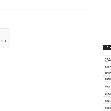
Ет
2
Simf
Веб
ПИН
бълг
инте
най-
парк