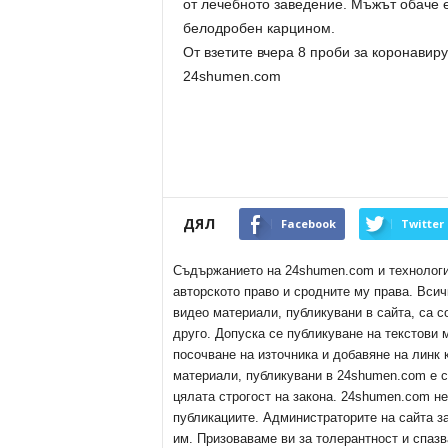
от лечебното заведение. Мъжът обаче 
белодробен карцином.
От взетите вчера 8 проби за коронавир
24shumen.com
ДЯЛ
Facebook
Twitter
Съдържанието на 24shumen.com и технологиит
авторското право и сродните му права. Всич
видео материали, публикувани в сайта, са с
друго. Допуска се публикуване на текстови
посочване на източника и добавяне на линк
материали, публикувани в 24shumen.com е с
цялата строгост на закона. 24shumen.com н
публикациите. Администраторите на сайта з
им. Призоваваме ви за толерантност и спазв