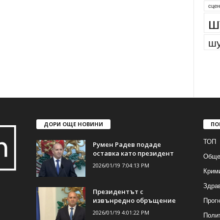
сцен
ш
шу
ДОРИ ОЩЕ НОВИНИ
ПО
ТОП
Румен Радев подаде
оставка като президент
Обще
2026/01/19 7:04:13 PM
Крим
Здра
Президентът с
Прогн
извънредно обръщение
2026/01/19 4:01:22 PM
Поли