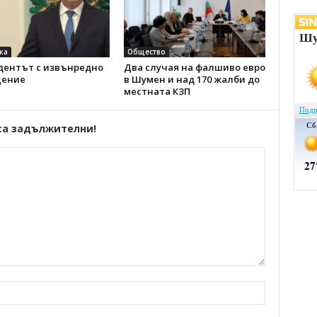
ка
Общество
дентът с извънредно
Два случая на фалшиво евро
ение
в Шумен и над 170 жалби до
местната КЗП
са задължителни!