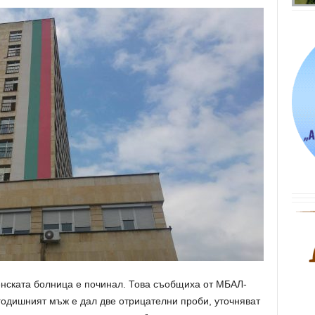
енската болница е починал. Това съобщиха от МБАЛ-
одишният мъж е дал две отрицателни проби, уточняват