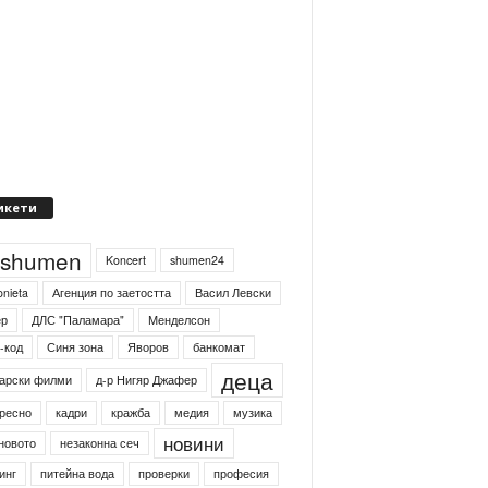
икети
4shumen
Koncert
shumen24
onieta
Агенция по заетостта
Васил Левски
ер
ДЛС "Паламара"
Менделсон
-код
Синя зона
Яворов
банкомат
деца
арски филми
д-р Нигяр Джафер
ресно
кадри
кражба
медия
музика
новини
новото
незаконна сеч
инг
питейна вода
проверки
професия