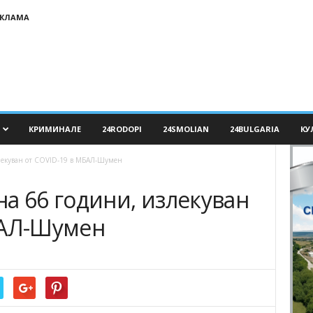
ЕКЛАМА
КРИМИНАЛЕ
24RODOPI
24SMOLIAN
24BULGARIA
КУ
лекуван от COVID-19 в МБАЛ-Шумен
а 66 години, излекуван
БАЛ-Шумен