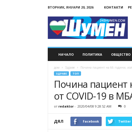
ВТОРНИК, ЯНУАРИ 20, 2026
КОНТАКТИ
Р
24Shumen.COM
НАЧАЛО
ПОЛИТИКА
ОБЩЕСТВО
дом
Здраве
Почина пациент на 66 години, из
ЗДРАВЕ
ТОП
Почина пациент н
от COVID-19 в М
от
redaktor
-
2020/04/08 9:28:52 AM
0
ДЯЛ
Facebook
Twitter