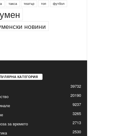
а
такса
театър
топ
футбол
умен
менски новини
ПУЛЯРНА КАТЕГОРИЯ
39732
20190
ство
9237
инале
3265
ве
2713
оза за времето
2530
тика