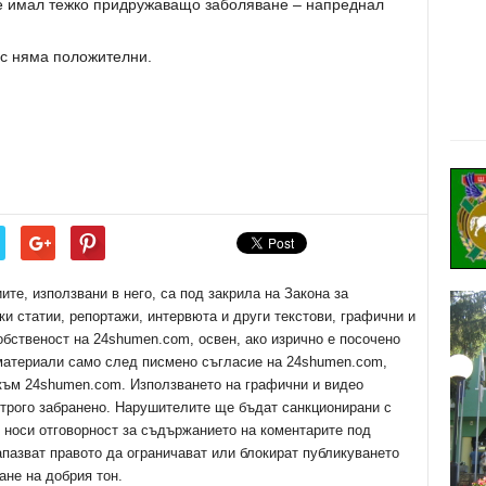
е имал тежко придружаващо заболяване – напреднал
ус няма положителни.
е, използвани в него, са под закрила на Закона за
ки статии, репортажи, интервюта и други текстови, графични и
обственост на 24shumen.com, освен, ако изрично е посочено
 материали само след писмено съгласие на 24shumen.com,
 към 24shumen.com. Използването на графични и видео
трого забранено. Нарушителите ще бъдат санкционирани с
е носи отговорност за съдържанието на коментарите под
апазват правото да ограничават или блокират публикуването
ане на добрия тон.