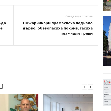
Следваща статия
рда
Пожарникари премахнаха паднало
ие
дърво, обезопасиха покрив, гасиха
пламнали треви