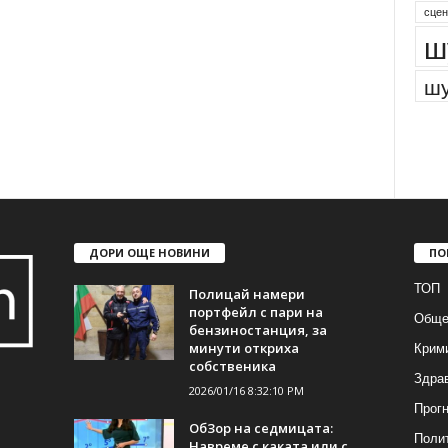
сцен
ш
шу
ДОРИ ОЩЕ НОВИНИ
ПО
ТОП
Полицай намери
портфейл с пари на
Обще
бензиностанция, за
Крим
минути откриха
собственика
Здра
2026/01/16 8:32:10 PM
Прогн
ОбЗор на седмицата:
Поли
Навреме с каката или с