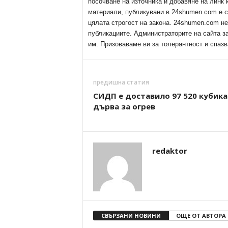
посочване на източника и добавяне на линк
материали, публикувани в 24shumen.com е с
цялата строгост на закона. 24shumen.com н
публикациите. Администраторите на сайта з
им. Призоваваме ви за толерантност и спазв
предишна статия
СИДП е доставило 97 520 кубика
дърва за огрев
redaktor
СВЪРЗАНИ НОВИНИ
ОЩЕ ОТ АВТОРА