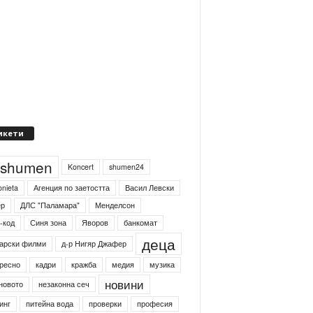
икети
4shumen
Koncert
shumen24
onieta
Агенция по заетостта
Васил Левски
ер
ДЛС "Паламара"
Менделсон
-код
Синя зона
Яворов
банкомат
деца
арски филми
д-р Нигяр Джафер
ресно
кадри
кражба
медия
музика
новини
новото
незаконна сеч
инг
питейна вода
проверки
професия