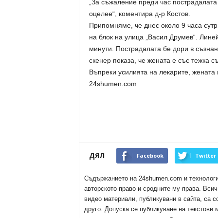
„За съжаление преди час пострадалата
оцелее“, коментира д-р Костов.
Припомняме, че днес около 9 часа сутр
на блок на улица „Васил Друмев“. Лине
минути. Пострадалата бе дори в съзна
скенер показа, че жената е със тежка с
Въпреки усилията на лекарите, жената и
24shumen.com
ДЯЛ
Facebook
Twitter
Съдържанието на 24shumen.com и технологиит
авторското право и сродните му права. Всич
видео материали, публикувани в сайта, са с
друго. Допуска се публикуване на текстови