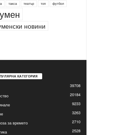
а
такса
театър
топ
футбол
умен
менски новини
ПУЛЯРНА КАТЕГОРИЯ
39708
20184
ство
9233
инале
3263
ве
2710
оза за времето
2528
тика