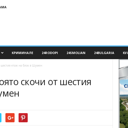
АМА
КРИМИНАЛЕ
24RODOPI
24SMOLIAN
24BULGARIA
КУ
т шестия етаж на блок в Шумен
оято скочи от шестия
Шумен