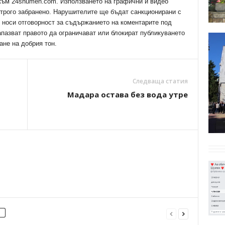
 към 24shumen.com. Използването на графични и видео
трого забранено. Нарушителите ще бъдат санкционирани с
е носи отговорност за съдържанието на коментарите под
апазват правото да ограничават или блокират публикуването
ане на добрия тон.
Следваща статия
Мадара остава без вода утре