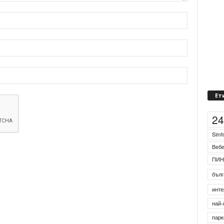
Ет
2
Simf
Веб
ПИН
бълг
инте
най-
парк