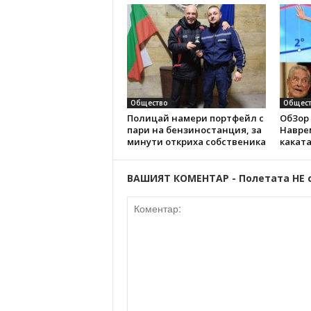
Общество
Общест
Полицай намери портфейл с
ОбЗор 
пари на бензиностанция, за
Наврем
минути откриха собственика
каката
ВАШИЯТ КОМЕНТАР - Полетата НЕ 