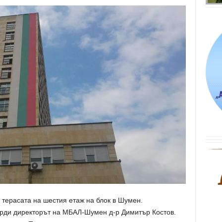
т терасата на шестия етаж на блок в Шумен.
ди директорът на МБАЛ-Шумен д-р Димитър Костов.