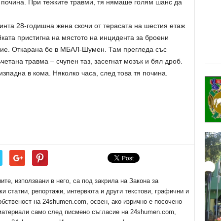
 почина. При тежките травми, тя нямаше голям шанс да
инта 28-годишна жена скочи от терасата на шестия етаж
йката пристигна на мястото на инцидента за броени
ние. Откарана бе в МБАЛ-Шумен. Там прегледа със
ъчетана травма – счупен таз, засегнат мозък и бял дроб.
зпадна в кома. Няколко часа, след това тя почина.
е, използвани в него, са под закрила на Закона за
ки статии, репортажи, интервюта и други текстови, графични и
обственост на 24shumen.com, освен, ако изрично е посочено
 материали само след писмено съгласие на 24shumen.com,