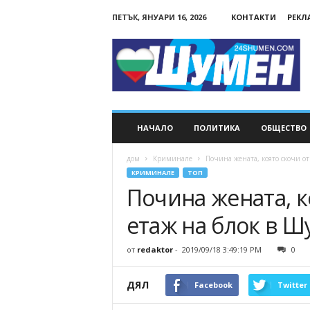
ПЕТЪК, ЯНУАРИ 16, 2026
КОНТАКТИ
РЕКЛ
24Shumen.COM
НАЧАЛО
ПОЛИТИКА
ОБЩЕСТВО
дом
Криминале
Почина жената, която скочи о
КРИМИНАЛЕ
ТОП
Почина жената, к
етаж на блок в 
от
redaktor
-
2019/09/18 3:49:19 PM
0
ДЯЛ
Facebook
Twitter