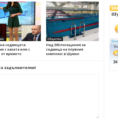
во
Общество
на седмицата:
Над 300 посещения за
е с каката или с
седмица на плувния
 от времето
комплекс в Шумен
са задължителни!