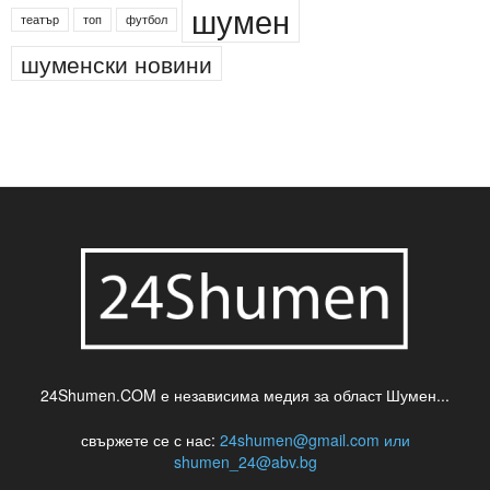
деца
български филми
д-р Нигяр Джафер
интересно
кадри
новини
кражба
медия
музика
най-новото
незаконна сеч
паркинг
питейна вода
проверки
професия
сцена
такса
шумен
театър
топ
футбол
шуменски новини
24Shumen.COM е независима медия за област Шумен...