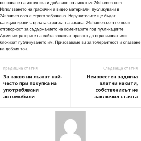
посочване на източника и добавяне на линк към 24shumen.com.
Използването на графични и видео материали, публикувани в
24shumen.com е строго забранено. Нарушителите ще бъдат
санкционирани с цялата строгост на закона. 24shumen.com не носи
отговорност за съдържанието на коментарите под публикациите.
Администраторите на сайта запазват правото да ограничават или
блокират публикуването им. Призоваваме ви за толерантност и спазване
на добрия тон.
предишна статия
Следваща статия
За какво ни лъжат най-
Неизвестен задигна
често при покупка на
златни накити,
употребявани
собственикът не
автомобили
заключил стаята