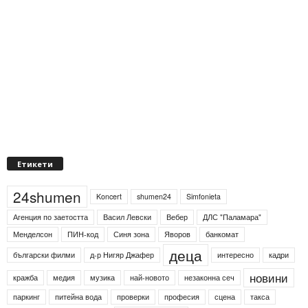
Етикети
24shumen
Koncert
shumen24
Simfonieta
Агенция по заетостта
Васил Левски
Вебер
ДЛС "Паламара"
Менделсон
ПИН-код
Синя зона
Яворов
банкомат