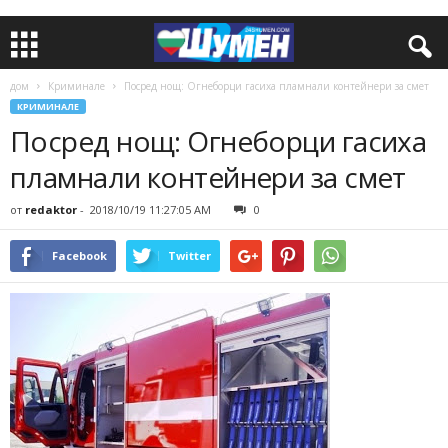
дом
Криминале
Посред нощ: Огнеборци гасиха пламнали контейнери за смет
КРИМИНАЛЕ
Посред нощ: Огнеборци гасиха
пламнали контейнери за смет
от
redaktor
-
2018/10/19 11:27:05 AM
0
Facebook
Twitter