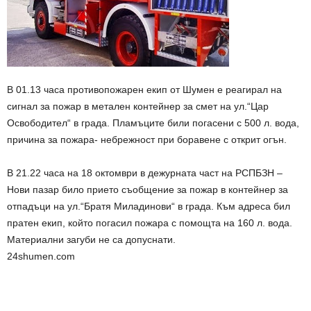
В 01.13 часа противопожарен екип от Шумен е реагирал на
сигнал за пожар в метален контейнер за смет на ул.“Цар
Освободител“ в града. Пламъците били погасени с 500 л. вода,
причина за пожара- небрежност при боравене с открит огън.
В 21.22 часа на 18 октомври в дежурната част на РСПБЗН –
Нови пазар било прието съобщение за пожар в контейнер за
отпадъци на ул.“Братя Миладинови“ в града. Към адреса бил
пратен екип, който погасил пожара с помощта на 160 л. вода.
Материални загуби не са допуснати.
24shumen.com