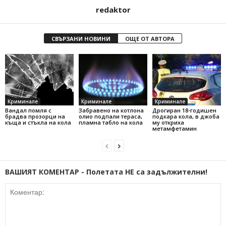
redaktor
СВЪРЗАНИ НОВИНИ
ОЩЕ ОТ АВТОРА
Криминале
Криминале
Криминале
Вандал помля с
Забравено на котлона
Дрогиран 18-годишен
брадва прозорци на
олио подпали тераса,
подкара кола, в джоба
къща и стъкла на кола
пламна табло на кола
му откриха
метамфетамин
ВАШИЯТ КОМЕНТАР - Полетата НЕ са задължителни!