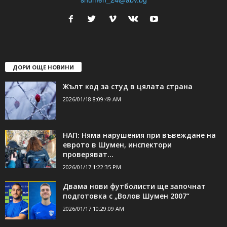
24Shumen.COM е независима медия за област Шумен...
свържете се с нас:
24shumen@gmail.com или
shumen_24@abv.bg
ДОРИ ОЩЕ НОВИНИ
Жълт код за студ в цялата страна
2026/01/18 8:09:49 AM
НАП: Няма нарушения при въвеждане на
еврото в Шумен, инспектори
проверяват...
2026/01/17 1:22:35 PM