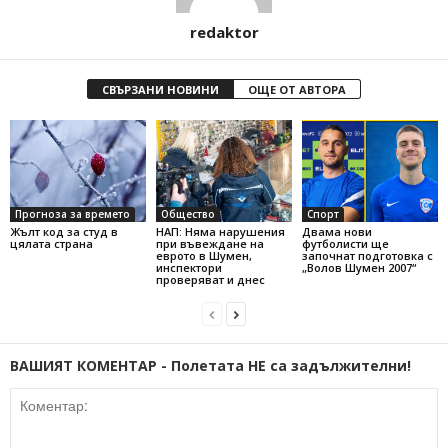
redaktor
СВЪРЗАНИ НОВИНИ
ОЩЕ ОТ АВТОРА
Прогноза за времето
Общество
Спорт
Жълт код за студ в
НАП: Няма нарушения
Двама нови
цялата страна
при въвеждане на
футболисти ще
еврото в Шумен,
започнат подготовка с
инспектори
„Волов Шумен 2007“
проверяват и днес
ВАШИЯТ КОМЕНТАР - Полетата НЕ са задължителни!