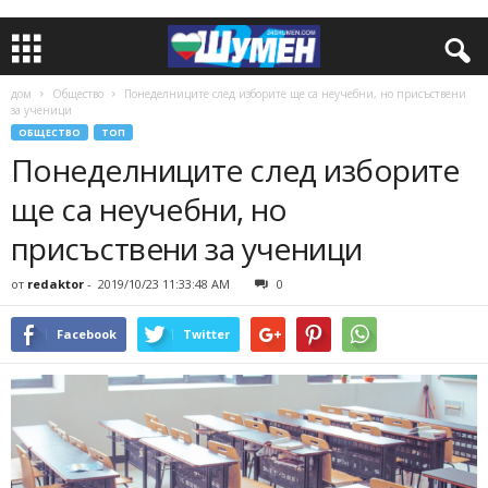
дом
Общество
Понеделниците след изборите ще са неучебни, но присъствени
за ученици
ОБЩЕСТВО
ТОП
Понеделниците след изборите
ще са неучебни, но
присъствени за ученици
от
redaktor
-
2019/10/23 11:33:48 AM
0
Facebook
Twitter