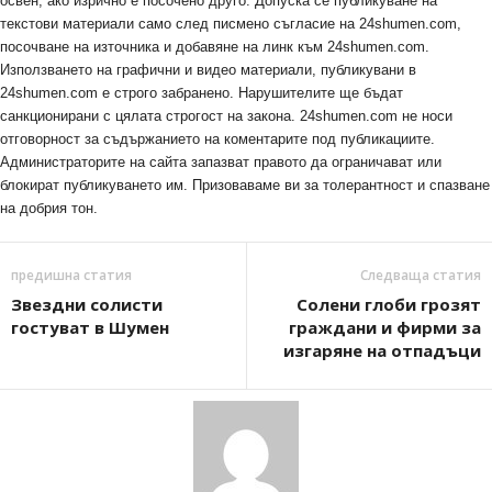
освен, ако изрично е посочено друго. Допуска се публикуване на
текстови материали само след писмено съгласие на 24shumen.com,
посочване на източника и добавяне на линк към 24shumen.com.
Използването на графични и видео материали, публикувани в
24shumen.com е строго забранено. Нарушителите ще бъдат
санкционирани с цялата строгост на закона. 24shumen.com не носи
отговорност за съдържанието на коментарите под публикациите.
Администраторите на сайта запазват правото да ограничават или
блокират публикуването им. Призоваваме ви за толерантност и спазване
на добрия тон.
предишна статия
Следваща статия
Звездни солисти
Солени глоби грозят
гостуват в Шумен
граждани и фирми за
изгаряне на отпадъци