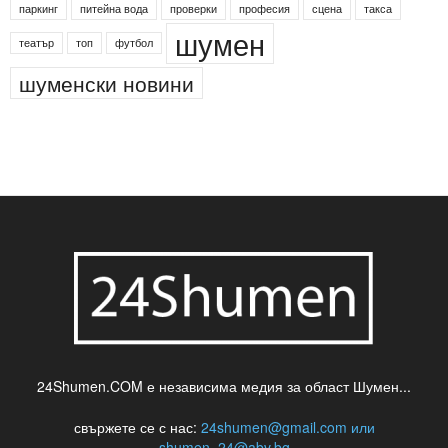
Менделсон
ПИН-код
Синя зона
Яворов
банкомат
деца
български филми
д-р Нигяр Джафер
интересно
кадри
новини
кражба
медия
музика
най-новото
незаконна сеч
паркинг
питейна вода
проверки
професия
сцена
такса
шумен
театър
топ
футбол
шуменски новини