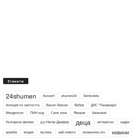
Етикети
24shumen
Koncert
shumen24
Simfonieta
Агенция по заетостта
Васил Левски
Вебер
ДЛС "Паламара"