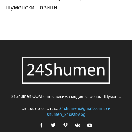
новини
кражба
медия
музика
най-новото
незаконна сеч
паркинг
питейна вода
проверки
професия
сцена
такса
шумен
театър
топ
футбол
шуменски новини
24Shumen.COM е независима медия за област Шумен...