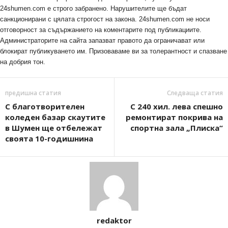
24shumen.com е строго забранено. Нарушителите ще бъдат
санкционирани с цялата строгост на закона. 24shumen.com не носи
отговорност за съдържанието на коментарите под публикациите.
Администраторите на сайта запазват правото да ограничават или
блокират публикуването им. Призоваваме ви за толерантност и спазване
на добрия тон.
предишна статия
Следваща статия
С благотворителен
С 240 хил. лева спешно
коледен базар скаутите
ремонтират покрива на
в Шумен ще отбележат
спортна зала „Плиска“
своята 10-годишнина
redaktor