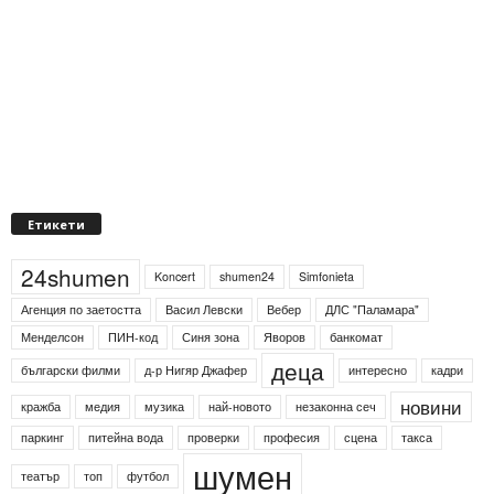
Етикети
24shumen
Koncert
shumen24
Simfonieta
Агенция по заетостта
Васил Левски
Вебер
ДЛС "Паламара"
Менделсон
ПИН-код
Синя зона
Яворов
банкомат
деца
български филми
д-р Нигяр Джафер
интересно
кадри