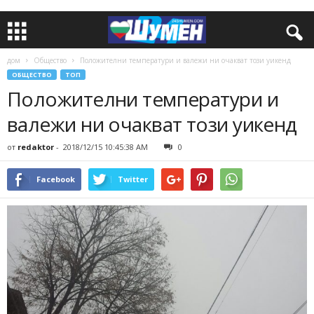
дом
Общество
Положителни температури и валежи ни очакват този уикенд
ОБЩЕСТВО
ТОП
Положителни температури и
валежи ни очакват този уикенд
от
redaktor
-
2018/12/15 10:45:38 AM
0
Facebook
Twitter