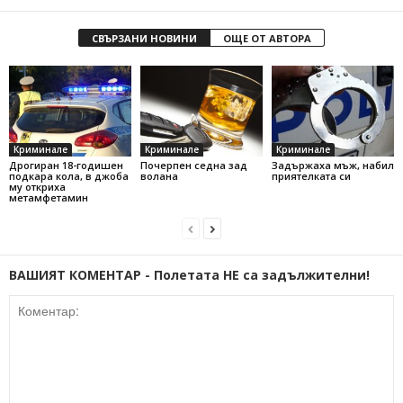
СВЪРЗАНИ НОВИНИ
ОЩЕ ОТ АВТОРА
Криминале
Криминале
Криминале
Дрогиран 18-годишен
Почерпен седна зад
Задържаха мъж, набил
подкара кола, в джоба
волана
приятелката си
му откриха
метамфетамин
ВАШИЯТ КОМЕНТАР - Полетата НЕ са задължителни!