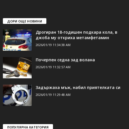
свържете се с нас:
24shumen@gmail.com или
shumen_24@abv.bg
ДОРИ ОЩЕ НОВИНИ
Дрогиран 18-годишен подкара кола, в
джоба му откриха метамфетамин
2026/01/19 11:34:38 AM
Почерпен седна зад волана
2026/01/19 11:32:57 AM
Задържаха мъж, набил приятелката си
2026/01/19 11:29:48 AM