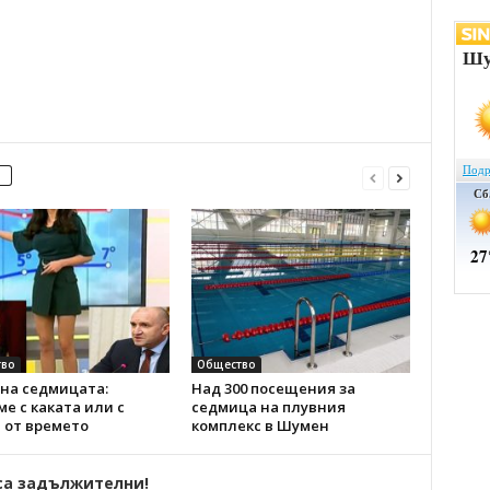
во
Общество
на седмицата:
Над 300 посещения за
е с каката или с
седмица на плувния
 от времето
комплекс в Шумен
са задължителни!