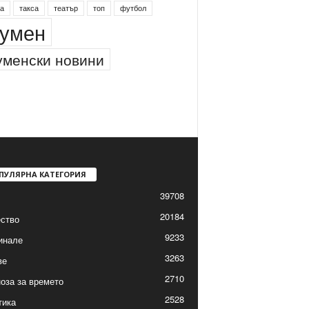
а
такса
театър
топ
футбол
умен
менски новини
ПУЛЯРНА КАТЕГОРИЯ
39708
20184
ство
9233
инале
3263
ве
2710
оза за времето
2528
тика