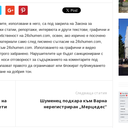
е, използвани в него, са под закрила на Закона за
ки статии, репортажи, интервюта и други текстови, графични и
обственост на 24shumen.com, освен, ако изрично е посочено
 материали само след писмено съгласие на 24shumen.com,
 към 24shumen.com. Използването на графични и видео
трого забранено. Нарушителите ще бъдат санкционирани с
е носи отговорност за съдържанието на коментарите под
апазват правото да ограничават или блокират публикуването
ане на добрия тон.
Следваща статия
 на
Шуменец подкара към Варна
ети
нерегистриран „Мерцедес“