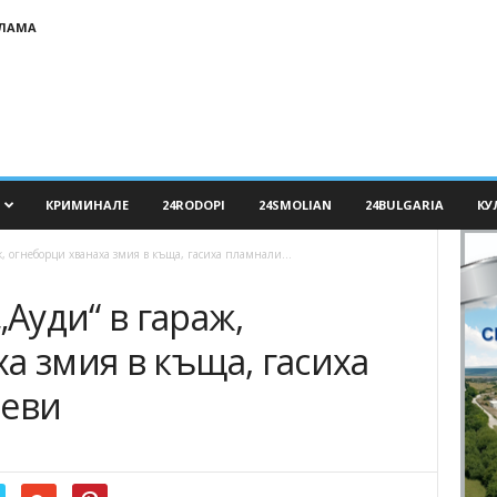
КЛАМА
КРИМИНАЛЕ
24RODOPI
24SMOLIAN
24BULGARIA
КУ
, огнеборци хванаха змия в къща, гасиха пламнали...
Ауди“ в гараж,
а змия в къща, гасиха
реви