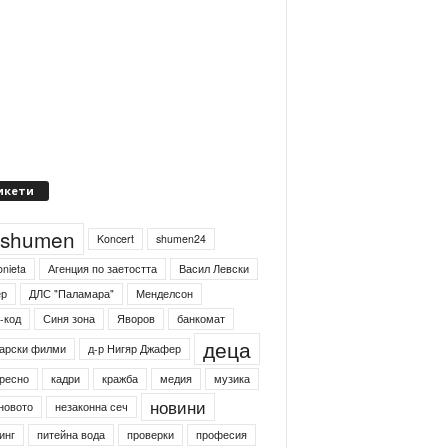
икети
4shumen
Koncert
shumen24
onieta
Агенция по заетостта
Васил Левски
ер
ДЛС "Паламара"
Менделсон
-код
Синя зона
Яворов
банкомат
деца
арски филми
д-р Нигяр Джафер
ресно
кадри
кражба
медия
музика
новини
новото
незаконна сеч
инг
питейна вода
проверки
професия