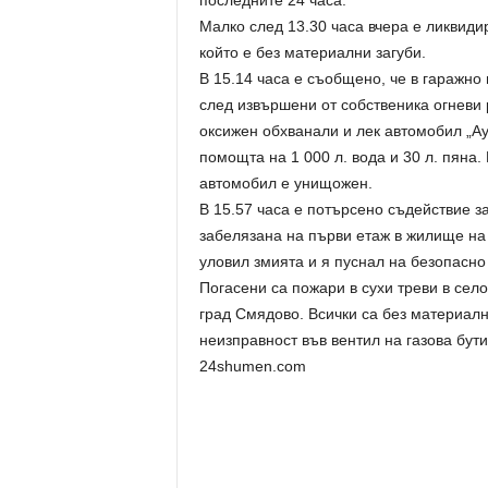
последните 24 часа.
Малко след 13.30 часа вчера е ликвиди
който е без материални загуби.
В 15.14 часа е съобщено, че в гаражно
след извършени от собственика огневи 
оксижен обхванали и лек автомобил „Ауд
помощта на 1 000 л. вода и 30 л. пяна.
автомобил е унищожен.
В 15.57 часа е потърсено съдействие з
забелязана на първи етаж в жилище на 
уловил змията и я пуснал на безопасно
Погасени са пожари в сухи треви в село
град Смядово. Всички са без материалн
неизправност във вентил на газова бути
24shumen.com