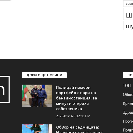
сцен
ш
шу
ДОРИ ОЩЕ НОВИНИ
ПО
ТОП
Полицай намери
портфейл с пари на
Обще
бензиностанция, за
Крим
минути откриха
собственика
Здра
2026/01/16 8:32:10 PM
Прогн
ОбЗор на седмицата:
Поли
Навреме с каката или с