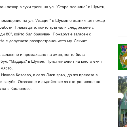
ран пожар в сухи треви на ул. “Стара планина“ в Шумен,
 помещение на ул. “Акация“ в Шумен е възникнал пожар
работи. Пламъците, които тръгнали след рязане с
и 80“, който бил бракуван. Пожарът е загасен с
 Не е допуснато разпространението му. Лекият
а залавяне и премахване на змия, която била
бул. “Мадара“ в Шумен. Пристигналият на място екип
 място.
 Никола Козлево, в село Лиси връх, до жп прелеза в
и загуби. Оказано е и съдействие за отстраняване на
лка в Каолиново.