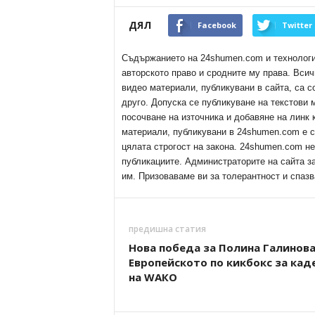
ДЯЛ
Facebook
Twitter
Съдържанието на 24shumen.com и технологиит
авторското право и сродните му права. Всич
видео материали, публикувани в сайта, са с
друго. Допуска се публикуване на текстови
посочване на източника и добавяне на линк
материали, публикувани в 24shumen.com е с
цялата строгост на закона. 24shumen.com н
публикациите. Администраторите на сайта з
им. Призоваваме ви за толерантност и спазв
предишна статия
Нова победа за Полина Галинова
Европейското по кикбокс за кад
на WAКO