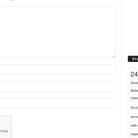
Ет
2
Simf
Веб
ПИН
бълг
инте
най-
парк