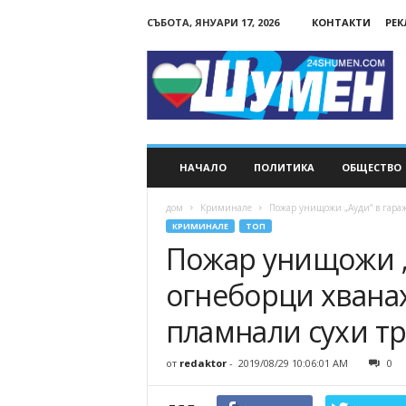
СЪБОТА, ЯНУАРИ 17, 2026
КОНТАКТИ
РЕ
24Shumen.COM
НАЧАЛО
ПОЛИТИКА
ОБЩЕСТВО
дом
Криминале
Пожар унищожи „Ауди“ в гараж
КРИМИНАЛЕ
ТОП
Пожар унищожи „
огнеборци хванах
пламнали сухи т
от
redaktor
-
2019/08/29 10:06:01 AM
0