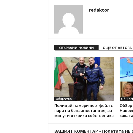
redaktor
СВЪРЗАНИ НОВИНИ
ОЩЕ ОТ АВТОРА
Общество
Общест
Полицай намери портфейл с
ОбЗор 
пари на бензиностанция, за
Наврем
минути откриха собственика
каката
ВАШИЯТ КОМЕНТАР - Полетата НЕ 