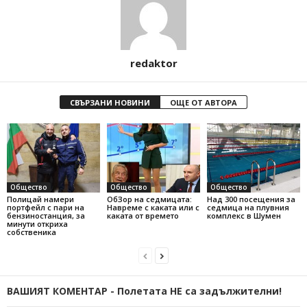
redaktor
СВЪРЗАНИ НОВИНИ
ОЩЕ ОТ АВТОРА
Общество
Общество
Общество
Полицай намери
ОбЗор на седмицата:
Над 300 посещения за
портфейл с пари на
Навреме с каката или с
седмица на плувния
бензиностанция, за
каката от времето
комплекс в Шумен
минути откриха
собственика
ВАШИЯТ КОМЕНТАР - Полетата НЕ са задължителни!