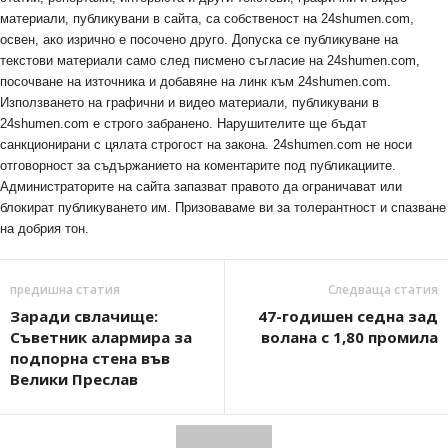
материали, публикувани в сайта, са собственост на 24shumen.com,
освен, ако изрично е посочено друго. Допуска се публикуване на
текстови материали само след писмено съгласие на 24shumen.com,
посочване на източника и добавяне на линк към 24shumen.com.
Използването на графични и видео материали, публикувани в
24shumen.com е строго забранено. Нарушителите ще бъдат
санкционирани с цялата строгост на закона. 24shumen.com не носи
отговорност за съдържанието на коментарите под публикациите.
Администраторите на сайта запазват правото да ограничават или
блокират публикуването им. Призоваваме ви за толерантност и спазване
на добрия тон.
предишна статия
Следваща статия
Заради свлачище:
47-годишен седна зад
Съветник алармира за
волана с 1,80 промила
подпорна стена във
Велики Преслав