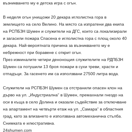
възникването му е детска игра с огън.
В неделя огън унищожи 20 декара иглолистна гора в
землището на село Велино. На място са изпратени два екипа
на РСПБЗН Шумен и служители на ДГС, които са локализирали
и загасили пожара Спасена е иглолистна гора с площ около 40
декара. Най-вероятната причина за възникването му е
небрежност при боравене с открит огън.
През изминалите четири денонощия служителите на РДПБЗН
Шумен са потушили 13 броя пожари в сухи треви, храсти и
отпадъци. За гасенето им са използвани 27500 литра вода.
Служители на РСПБЗН Шумен са отстранили опасен клон на
дърво на ул. „Индустриална“ в Шумен, премахнали гнездо на
оси в къща в село Долина и оказали съдействие за отключване
на апартамент на четвърти етаж на ул. „Самара“ в областния
град, като за влизането е използвана автомеханична стълба.
Снимката е илюстративна.
24shumen.com