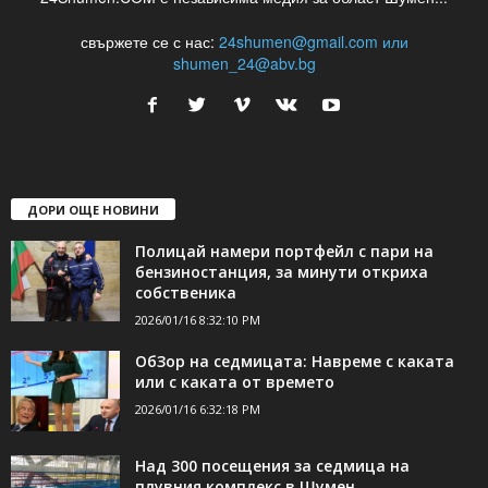
24Shumen.COM е независима медия за област Шумен...
свържете се с нас:
24shumen@gmail.com или
shumen_24@abv.bg
ДОРИ ОЩЕ НОВИНИ
Полицай намери портфейл с пари на
бензиностанция, за минути откриха
собственика
2026/01/16 8:32:10 PM
ОбЗор на седмицата: Навреме с каката
или с каката от времето