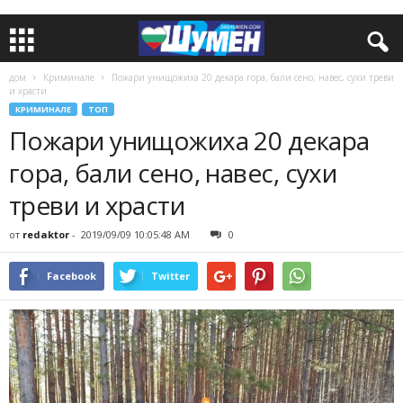
дом
Криминале
Пожари унищожиха 20 декара гора, бали сено, навес, сухи треви
и храсти
КРИМИНАЛЕ
ТОП
Пожари унищожиха 20 декара
гора, бали сено, навес, сухи
треви и храсти
от
redaktor
-
2019/09/09 10:05:48 AM
0
Facebook
Twitter