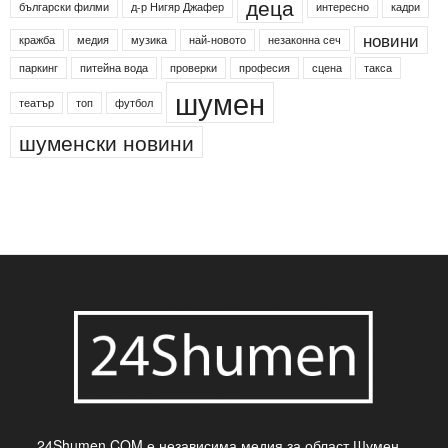
24shumen
Koncert
shumen24
Simfonieta
Агенция по заетостта
Васил Левски
Вебер
ДЛС "Паламара"
Менделсон
ПИН-код
Синя зона
Яворов
банкомат
деца
български филми
д-р Нигяр Джафер
интересно
кадри
новини
кражба
медия
музика
най-новото
незаконна сеч
паркинг
питейна вода
проверки
професия
сцена
такса
шумен
театър
топ
футбол
шуменски новини