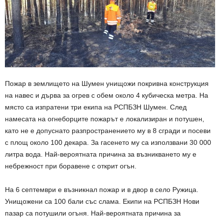
Пожар в землището на Шумен унищожи покривна конструкция
на навес и дърва за огрев с обем около 4 кубическа метра. На
място са изпратени три екипа на РСПБЗН Шумен. След
намесата на огнеборците пожарът е локализиран и потушен,
като не е допуснато разпространението му в 8 сгради и посеви
с площ около 100 декара. За гасенето му са използвани 30 000
литра вода. Най-вероятната причина за възникването му е
небрежност при боравене с открит огън.
На 6 септември е възникнал пожар и в двор в село Ружица.
Унищожени са 100 бали със слама. Екипи на РСПБЗН Нови
пазар са потушили огъня. Най-вероятната причина за