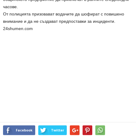
часове.
От полицията призовават водачите да шофират с повишено
внимaние и да не създават предпоставки за инциденти.
24shumen.com
Facebook
Twitter