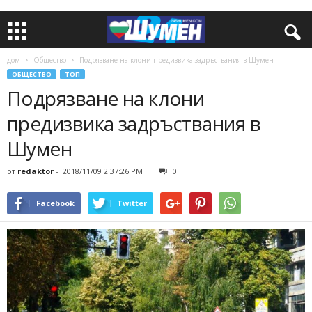
дом
Общество
Подрязване на клони предизвика задръствания в Шумен
ОБЩЕСТВО
ТОП
Подрязване на клони
предизвика задръствания в
Шумен
от
redaktor
-
2018/11/09 2:37:26 PM
0
Facebook
Twitter