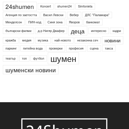
Етикети
24shumen
Koncert
shumen24
Simfonieta
Агенция по заетостта
Васил Левски
Вебер
ДЛС "Паламара"
Менделсон
ПИН-код
Синя зона
Яворов
банкомат
деца
български филми
д-р Нигяр Джафер
интересно
кадри
новини
кражба
медия
музика
най-новото
незаконна сеч
паркинг
питейна вода
проверки
професия
сцена
такса
шумен
театър
топ
футбол
шуменски новини