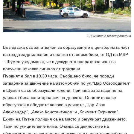
Снимката е илюстративна
Във връзка със запитвания за образуваните в централната част
на града задръствания и опашки от автомобили, от ОД на МВР
– Шумен уведомяват, че в дежурната оперативна част са
получени няколко сигнала от граждани.
Първият е бил в 10.30 часа. Съобщено било, че поради
затваряне за движение на автомобили по ул.“Цар Освободител“
в Шумен са се образували колони. Причина за затваряне на
улицата била санитарна сеч на дървета. Опашките са се
образували в обедните часове в улиците „Цар Иван
Александър“, „Алеко Константинов“ и „Климент Охридски“.
Екипи на Пътна полиция са на място и регулират движението.
Тапи по улиците вече няма. Очаква се дейностите на
общинското предприятие да приключат в ранните следобедни