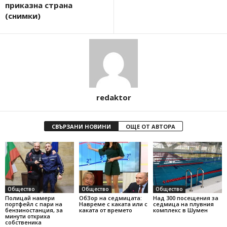
приказна страна
(снимки)
redaktor
СВЪРЗАНИ НОВИНИ
ОЩЕ ОТ АВТОРА
Общество
Общество
Общество
Полицай намери
ОбЗор на седмицата:
Над 300 посещения за
портфейл с пари на
Навреме с каката или с
седмица на плувния
бензиностанция, за
каката от времето
комплекс в Шумен
минути откриха
собственика