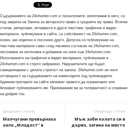
Съдържанието на 24shumen.com и технологиите, използвани в него, са
под закрила на Закона за авторското право и сродните му права. Всички
статии, репортажи, интервюта и други текстови, графични и видео
материали, публикувани в сайта, са собственост на 24shumen.com,
освен, ако изрично е посочено друго. Допуска се публикуване на
текстови материали само след писмено съгласие на 24shumen.com,
посочване на източника и добавяне на линк към 24shumen.com.
Използването на графични и видео материали, публикувани в
24shumen.com е строго забранено. Нарушителите ще бъдат
санкционирани с цялата строгост на закона. 24shumen.com не носи
отговорност за съдържанието на коментарите под публикациите.
Администраторите на сайта запазват правото да ограничават или
блокират публикуването им. Призоваваме ви за толерантност и спазване
на добрия тон.
предишна статия
Следваща статия
Малчугани превърнаха
Мъж заби колата си в
зала „Младост“ в
дърво, загина на място