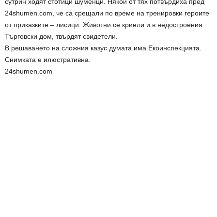
сутрин ходят стотици шуменци. Някои от тях потвърдиха пред
24shumen.com, че са срещали по време на тренировки героите
от приказките – лисици. Животни се криели и в недостроения
Търговски дом, твърдят свидетели.
В решаването на сложния казус думата има Екоинспекцията.
Снимката е илюстративна.
24shumen.com