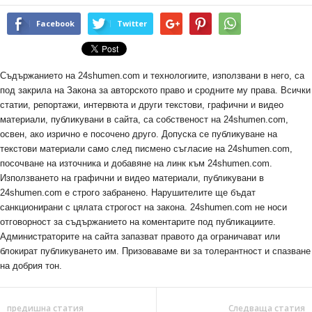
Facebook
Twitter
Съдържанието на 24shumen.com и технологиите, използвани в него, са
под закрила на Закона за авторското право и сродните му права. Всички
статии, репортажи, интервюта и други текстови, графични и видео
материали, публикувани в сайта, са собственост на 24shumen.com,
освен, ако изрично е посочено друго. Допуска се публикуване на
текстови материали само след писмено съгласие на 24shumen.com,
посочване на източника и добавяне на линк към 24shumen.com.
Използването на графични и видео материали, публикувани в
24shumen.com е строго забранено. Нарушителите ще бъдат
санкционирани с цялата строгост на закона. 24shumen.com не носи
отговорност за съдържанието на коментарите под публикациите.
Администраторите на сайта запазват правото да ограничават или
блокират публикуването им. Призоваваме ви за толерантност и спазване
на добрия тон.
предишна статия
Следваща статия