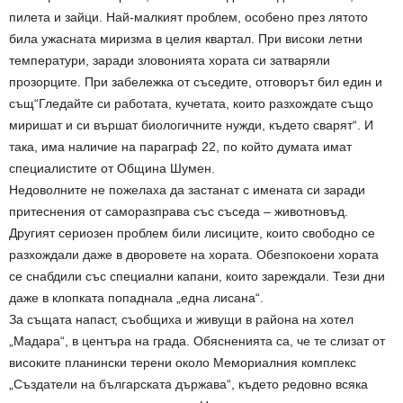
пилета и зайци. Най-малкият проблем, особено през лятото
била ужасната миризма в целия квартал. При високи летни
температури, заради зловонията хората си затваряли
прозорците. При забележка от съседите, отговорът бил един и
същ“Гледайте си работата, кучетата, които разхождате също
миришат и си вършат биологичните нужди, където сварят“. И
така, има наличие на параграф 22, по който думата имат
специалистите от Община Шумен.
Недоволните не пожелаха да застанат с имената си заради
притеснения от саморазправа със съседа – животновъд.
Другият сериозен проблем били лисиците, които свободно се
разхождали даже в дворовете на хората. Обезпокоени хората
се снабдили със специални капани, които зареждали. Тези дни
даже в клопката попаднала „една лисана“.
За същата напаст, съобщиха и живущи в района на хотел
„Мадара“, в центъра на града. Обясненията са, че те слизат от
високите планински терени около Мемориалния комплекс
„Създатели на българската държава“, където редовно всяка