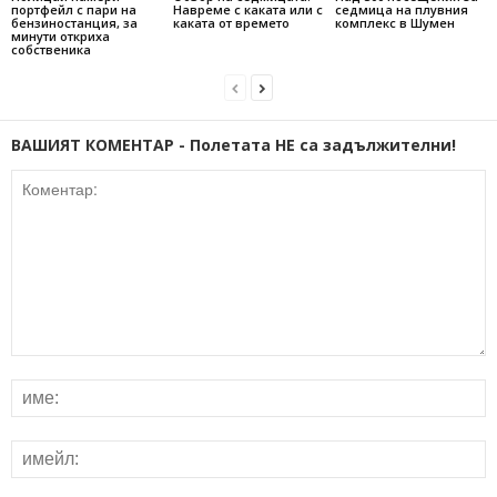
портфейл с пари на
Навреме с каката или с
седмица на плувния
бензиностанция, за
каката от времето
комплекс в Шумен
минути откриха
собственика
ВАШИЯТ КОМЕНТАР - Полетата НЕ са задължителни!