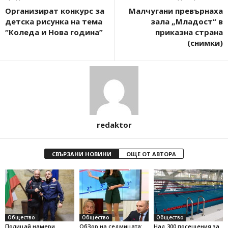
Организират конкурс за
Малчугани превърнаха
детска рисунка на тема
зала „Младост“ в
“Коледа и Нова година”
приказна страна
(снимки)
redaktor
СВЪРЗАНИ НОВИНИ
ОЩЕ ОТ АВТОРА
Общество
Общество
Общество
Полицай намери
ОбЗор на седмицата:
Над 300 посещения за