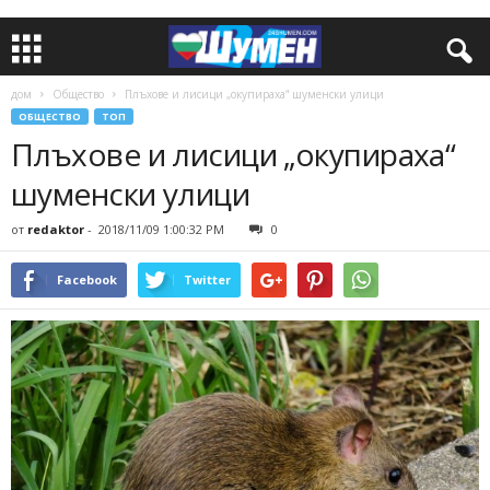
дом
Общество
Плъхове и лисици „окупираха“ шуменски улици
ОБЩЕСТВО
ТОП
Плъхове и лисици „окупираха“
шуменски улици
от
redaktor
-
2018/11/09 1:00:32 PM
0
Facebook
Twitter