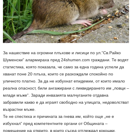
За нашествие на огромни плъхове и лисици по ул.“Св.Райко
Шуменски“ алармираха пред 24shumen.com граждани. Те водят
статистика, която показала, че само за една година успели да
хванат поне 20 плъха, които се разхождали спокойно по
уличното платно. За да не избухнат епидемии, от които имало
реална опасност, били ангажирани с ликвидирането им „ловци –
млади мъже“. Заради инвазията малчуганите отдавна
забравили какво е да играят свободно на улицата, недоволстват
възрастни мъже.
Те не спестиха и причината за гнева им, който още „не е
избухнал“ пред компетентните органи от Общината –
помещение на открито, в които съсед отглеждал кокошки,