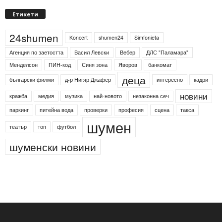
Етикети
24shumen
Koncert
shumen24
Simfonieta
Агенция по заетостта
Васил Левски
Вебер
ДЛС "Паламара"
Менделсон
ПИН-код
Синя зона
Яворов
банкомат
деца
български филми
д-р Нигяр Джафер
интересно
кадри
новини
кражба
медия
музика
най-новото
незаконна сеч
паркинг
питейна вода
проверки
професия
сцена
такса
шумен
театър
топ
футбол
шуменски новини