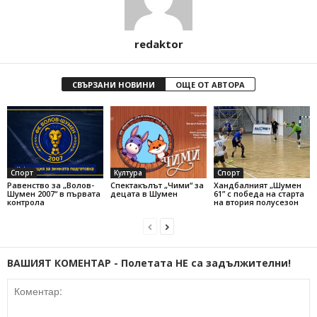
redaktor
СВЪРЗАНИ НОВИНИ
ОЩЕ ОТ АВТОРА
Спорт
Култура
Спорт
Равенство за „Волов-
Спектакълът „Чими“ за
Хандбалният „Шумен
Шумен 2007“ в първата
децата в Шумен
61” с победа на старта
контрола
на втория полусезон
ВАШИЯТ КОМЕНТАР - Полетата НЕ са задължителни!