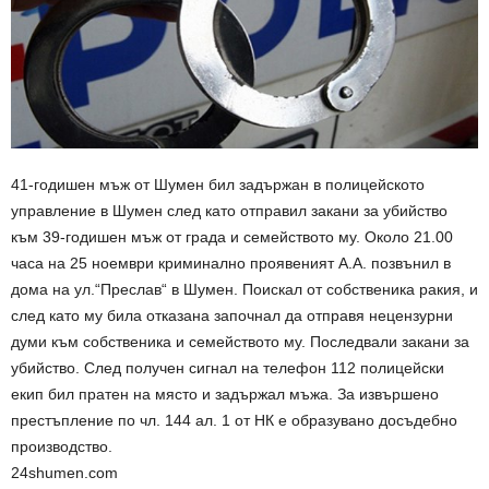
41-годишен мъж от Шумен бил задържан в полицейското
управление в Шумен след като отправил закани за убийство
към 39-годишен мъж от града и семейството му. Около 21.00
часа на 25 ноември криминално проявеният А.А. позвънил в
дома на ул.“Преслав“ в Шумен. Поискал от собственика ракия, и
след като му била отказана започнал да отправя нецензурни
думи към собственика и семейството му. Последвали закани за
убийство. След получен сигнал на телефон 112 полицейски
екип бил пратен на място и задържал мъжа. За извършено
престъпление по чл. 144 ал. 1 от НК е образувано досъдебно
производство.
24shumen.com