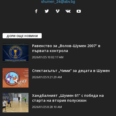
24Shumen.COM е независима медия за област Шумен...
свържете се с нас:
24shumen@gmail.com или
shumen_24@abv.bg
ДОРИ ОЩЕ НОВИНИ
Равенство за „Волов-Шумен 2007“ в
първата контрола
2026/01/25 10:02:17 AM
Спектакълът „Чими“ за децата в Шумен
2026/01/25 9:21:29 AM