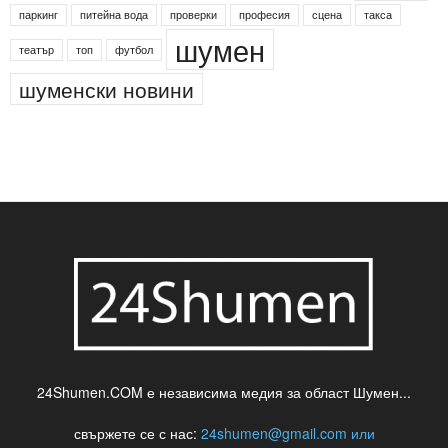
Менделсон
ПИН-код
Синя зона
Яворов
банкомат
деца
български филми
д-р Нигяр Джафер
интересно
кадри
новини
кражба
медия
музика
най-новото
незаконна сеч
паркинг
питейна вода
проверки
професия
сцена
такса
шумен
театър
топ
футбол
шуменски новини