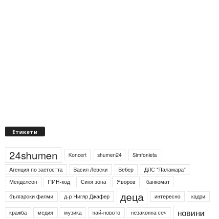
Етикети
24shumen
Koncert
shumen24
Simfonieta
Агенция по заетостта
Васил Левски
Вебер
ДЛС "Паламара"