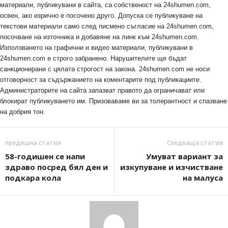
материали, публикувани в сайта, са собственост на 24shumen.com,
освен, ако изрично е посочено друго. Допуска се публикуване на
текстови материали само след писмено съгласие на 24shumen.com,
посочване на източника и добавяне на линк към 24shumen.com.
Използването на графични и видео материали, публикувани в
24shumen.com е строго забранено. Нарушителите ще бъдат
санкционирани с цялата строгост на закона. 24shumen.com не носи
отговорност за съдържанието на коментарите под публикациите.
Администраторите на сайта запазват правото да ограничават или
блокират публикуването им. Призоваваме ви за толерантност и спазване
на добрия тон.
предишна статия
Следваща статия
58-годишен се напи
Умуват вариант за
здраво посред бял ден и
изкупуване и изчистване
подкара кола
на малуса