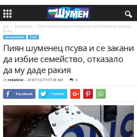
дом
Криминале
Пиян шуменец псува и се закани да избие семейство, отказало
да му...
КРИМИНАЛЕ
ТОП
Пиян шуменец псува и се закани
да избие семейство, отказало
да му даде ракия
от
redaktor
-
2018/11/27 9:57:38 AM
0
Facebook
Twitter