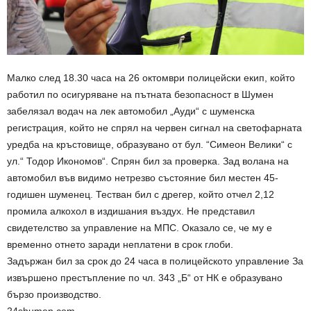
Малко след 18.30 часа на 26 октомври полицейски екип, който
работил по осигуряване на пътната безопасност в Шумен
забелязал водач на лек автомобил „Ауди“ с шуменска
регистрация, който не спрял на червен сигнал на светофарната
уредба на кръстовище, образувано от бул. “Симеон Велики“ с
ул.“ Тодор Икономов“. Спрян бил за проверка. Зад волана на
автомобил във видимо нетрезво състояние бил местен 45-
годишен шуменец. Тестван бил с дрегер, който отчел 2,12
промила алкохол в издишания въздух. Не представил
свидетелство за управление на МПС. Оказало се, че му е
временно отнето заради неплатени в срок глоби.
Задържан бил за срок до 24 часа в полицейското управление За
извършено престъпление по чл. 343 „Б“ от НК е образувано
бързо производство.