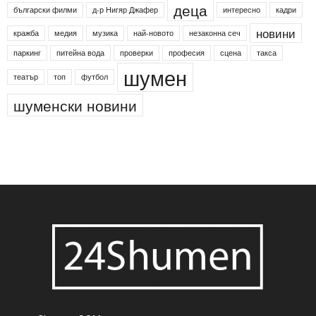
24shumen
Koncert
shumen24
Simfonieta
Агенция по заетостта
Васил Левски
Вебер
ДЛС "Паламара"
Менделсон
ПИН-код
Синя зона
Яворов
банкомат
деца
български филми
д-р Нигяр Джафер
интересно
кадри
новини
кражба
медия
музика
най-новото
незаконна сеч
паркинг
питейна вода
проверки
професия
сцена
такса
шумен
театър
топ
футбол
шуменски новини