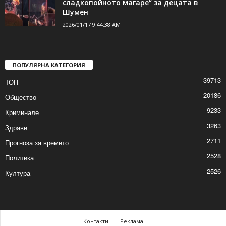
2026/01/17 10:29:09 AM
Спектакълът „Приказка за
сладкопойното магаре“ за децата в
Шумен
2026/01/17 9:44:38 AM
ПОПУЛЯРНА КАТЕГОРИЯ
39713
ТОП
20186
Общество
9233
Криминале
3263
Здраве
2711
Прогноза за времето
2528
Политика
2526
Култура