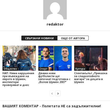
redaktor
СВЪРЗАНИ НОВИНИ
ОЩЕ ОТ АВТОРА
Общество
Спорт
Култура
НАП: Няма нарушения
Двама нови
Спектакълът „Приказка
при въвеждане на
футболисти ще
за сладкопойното
еврото в Шумен,
започнат подготовка с
магаре“ за децата в
инспектори
„Волов Шумен 2007“
Шумен
проверяват и днес
ВАШИЯТ КОМЕНТАР - Полетата НЕ са задължителни!