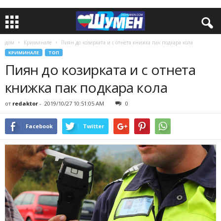
дом
Криминале
Пиян до козирката и с отнета книжка пак подкара кола
КРИМИНАЛЕ
ТОП
Пиян до козирката и с отнета
книжка пак подкара кола
от
redaktor
-
2019/10/27 10:51:05 AM
0
Facebook
Twitter