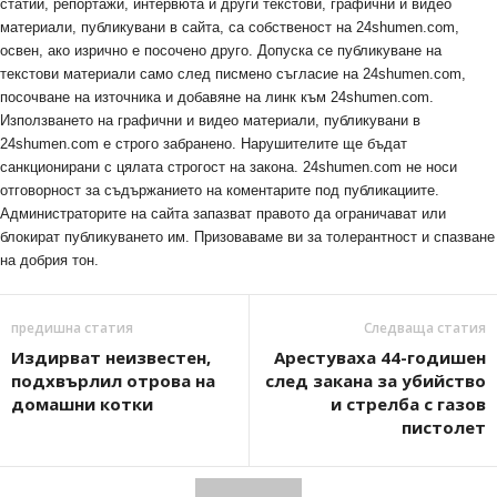
статии, репортажи, интервюта и други текстови, графични и видео
материали, публикувани в сайта, са собственост на 24shumen.com,
освен, ако изрично е посочено друго. Допуска се публикуване на
текстови материали само след писмено съгласие на 24shumen.com,
посочване на източника и добавяне на линк към 24shumen.com.
Използването на графични и видео материали, публикувани в
24shumen.com е строго забранено. Нарушителите ще бъдат
санкционирани с цялата строгост на закона. 24shumen.com не носи
отговорност за съдържанието на коментарите под публикациите.
Администраторите на сайта запазват правото да ограничават или
блокират публикуването им. Призоваваме ви за толерантност и спазване
на добрия тон.
предишна статия
Следваща статия
Издирват неизвестен,
Арестуваха 44-годишен
подхвърлил отрова на
след закана за убийство
домашни котки
и стрелба с газов
пистолет