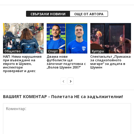
СВЪРЗАНИ НОВИНИ
ОЩЕ ОТ АВТОРА
Общество
Спорт
Култура
НАП: Няма нарушения
Двама нови
Спектакълът „Приказка
при въвеждане на
футболисти ще
за сладкопойното
еврото в Шумен,
започнат подготовка с
магаре“ за децата в
инспектори
„Волов Шумен 2007“
Шумен
проверяват и днес
ВАШИЯТ КОМЕНТАР - Полетата НЕ са задължителни!