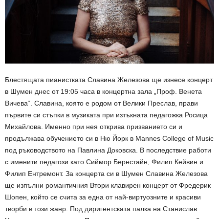
Блестящата пианистката Славина Железова ще изнесе концерт
в Шумен днес от 19:05 часа в концертна зала „Проф. Венета
Вичева“. Славина, която е родом от Велики Преслав, прави
първите си стъпки в музиката при изтъкната педагожка Росица
Михайлова. Именно при нея открива призванието си и
продължава обучението си в Ню Йорк в Mannes College of Music
под ръководството на Павлина Доковска. В последствие работи
с именити педагози като Сиймор Бернстайн, Филип Кейвин и
Филип Ентремонт. За концерта си в Шумен Славина Железова
ще изпълни романтичния Втори клавирен концерт от Фредерик
Шопен, който се счита за една от най-виртуозните и красиви
творби в този жанр. Под диригентската палка на Станислав