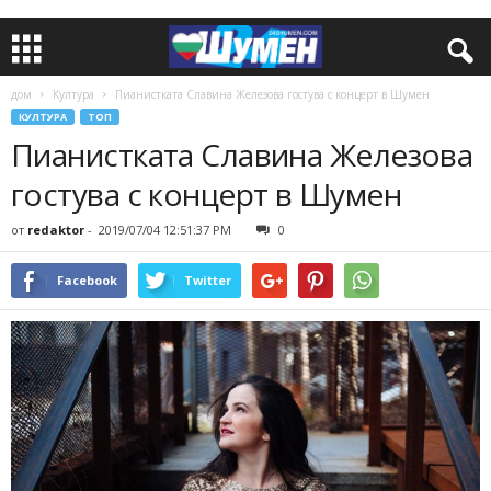
дом
Култура
Пианистката Славина Железова гостува с концерт в Шумен
КУЛТУРА
ТОП
Пианистката Славина Железова
гостува с концерт в Шумен
от
redaktor
-
2019/07/04 12:51:37 PM
0
Facebook
Twitter