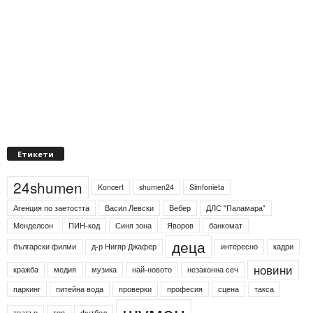
Етикети
24shumen
Koncert
shumen24
Simfonieta
Агенция по заетостта
Васил Левски
Вебер
ДЛС "Паламара"
Менделсон
ПИН-код
Синя зона
Яворов
банкомат
деца
български филми
д-р Нигяр Джафер
интересно
кадри