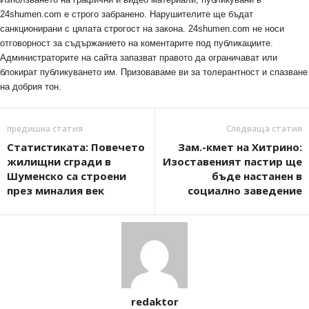
24shumen.com е строго забранено. Нарушителите ще бъдат
санкционирани с цялата строгост на закона. 24shumen.com не носи
отговорност за съдържанието на коментарите под публикациите.
Администраторите на сайта запазват правото да ограничават или
блокират публикуването им. Призоваваме ви за толерантност и спазване
на добрия тон.
предишна статия
Следваща статия
Статистиката: Повечето
Зам.-кмет на Хитрино:
жилищни сгради в
Изоставеният пастир ще
Шуменско са строени
бъде настанен в
през миналия век
социално заведение
redaktor