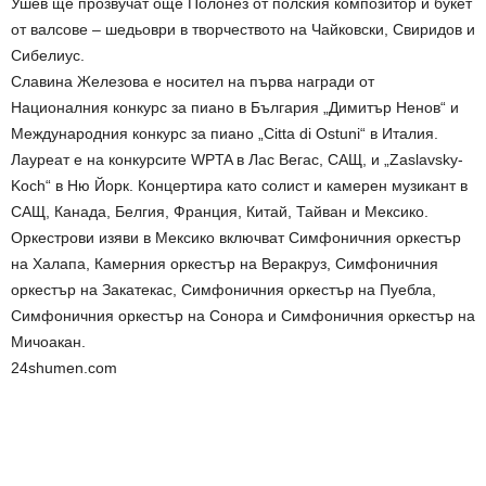
Ушев ще прозвучат още Полонез от полския композитор и букет
от валсове – шедьоври в творчеството на Чайковски, Свиридов и
Сибелиус.
Славина Железова е носител на първа награди от
Националния конкурс за пиано в България „Димитър Ненов“ и
Международния конкурс за пиано „Citta di Ostuni“ в Италия.
Лауреат е на конкурсите WPTA в Лас Вегас, САЩ, и „Zaslavsky-
Koch“ в Ню Йорк. Концертира като солист и камерен музикант в
САЩ, Канада, Белгия, Франция, Китай, Тайван и Мексико.
Оркестрови изяви в Мексико включват Симфоничния оркестър
на Халапа, Камерния оркестър на Веракруз, Симфоничния
оркестър на Закатекас, Симфоничния оркестър на Пуебла,
Симфоничния оркестър на Сонора и Симфоничния оркестър на
Мичоакан.
24shumen.com