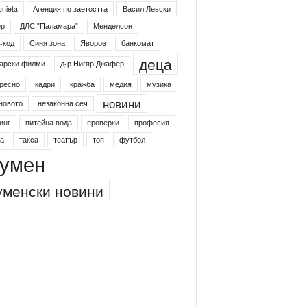
4shumen
Koncert
shumen24
onieta
Агенция по заетостта
Васил Левски
ер
ДЛС "Паламара"
Менделсон
-код
Синя зона
Яворов
банкомат
деца
арски филми
д-р Нигяр Джафер
ресно
кадри
кражба
медия
музика
новини
новото
незаконна сеч
инг
питейна вода
проверки
професия
а
такса
театър
топ
футбол
умен
менски новини