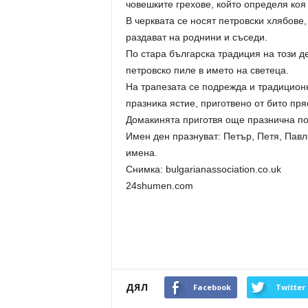
човешките грехове, който определя коя
В черквата се носят петровски хлябове,
раздават на роднини и съседи.
По стара българска традиция на този д
петровско пиле в името на светеца.
На трапезата се подрежда и традиционн
празника ястие, приготвено от бито пр
Домакинята приготвя още празнична пог
Имен ден празнуват: Петър, Петя, Павл
имена.
Снимка: bulgarianassociation.co.uk
24shumen.com
ДЯЛ
Facebook
Twitter