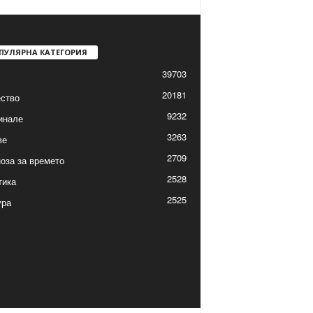
ПУЛЯРНА КАТЕГОРИЯ
39703
20181
ство
9232
инале
3263
ве
2709
оза за времето
2528
тика
2525
ура