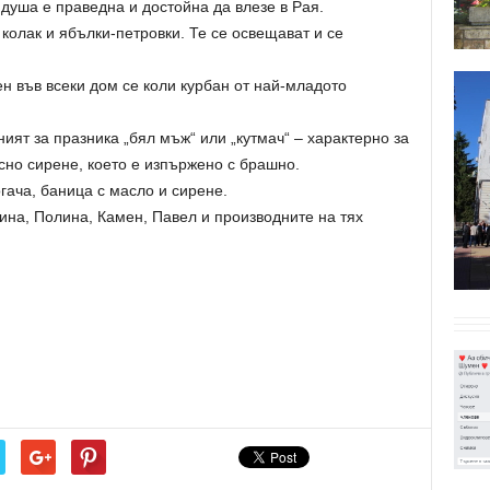
 душа е праведна и достойна да влезе в Рая.
 колак и ябълки-петровки. Те се освещават и се
ен във всеки дом се коли курбан от най-младото
ият за празника „бял мъж“ или „кутмач“ – характерно за
ясно сирене, което е изпържено с брашно.
ача, баница с масло и сирене.
ина, Полина, Камен, Павел и производните на тях