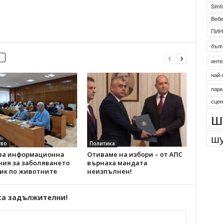
2
Simf
Веб
ПИН
бълг
инте
най-
парк
сцен
ш
во
Политика
шу
ва информационна
Отиваме на избори – от АПС
ния за заболяването
върнаха мандата
зик по животните
неизпълнен!
са задължителни!