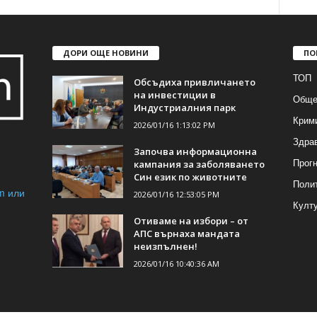
ДОРИ ОЩЕ НОВИНИ
ПО
ТОП
Обсъдиха привличането
на инвестиции в
Обще
Индустриалния парк
Крим
2026/01/16 1:13:02 PM
Здра
Започва информационна
Прогн
кампания за заболяването
Син език по животните
Поли
m или
2026/01/16 12:53:05 PM
Култ
Отиваме на избори – от
АПС върнаха мандата
неизпълнен!
2026/01/16 10:40:36 AM