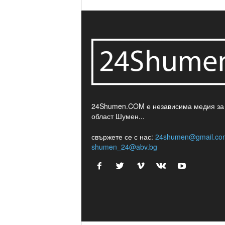
24Shumen.COM е независима медия за
област Шумен...
свържете се с нас:
24shumen@gmail.co
shumen_24@abv.bg