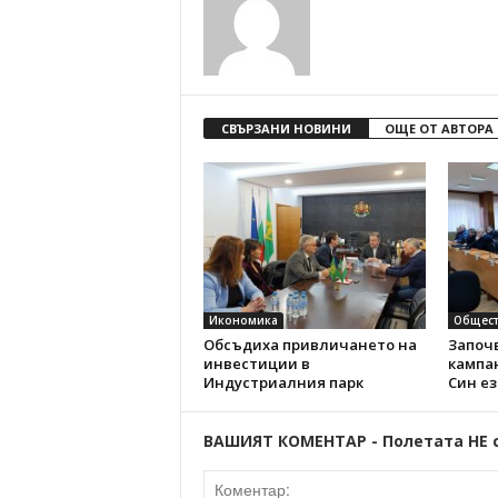
СВЪРЗАНИ НОВИНИ
ОЩЕ ОТ АВТОРА
Икономика
Общест
Обсъдиха привличането на
Започ
инвестиции в
кампа
Индустриалния парк
Син е
ВАШИЯТ КОМЕНТАР - Полетата НЕ 