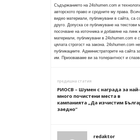
Съдържанието на 24shumen.com и технологиит
авторското право и сродните му права. Всич
видео материали, публикувани в сайта, са с
друго. Допуска се публикуване на текстови
посочване на източника и добавяне на линк
материали, публикувани в 24shumen.com е с
цялата строгост на закона. 24shumen.com н
публикациите. Администраторите на сайта з
им. Призоваваме ви за толерантност и спазв
предишна статия
РИОСВ – Шумен с награда за най-
много почистени места в
кампанията „Да изчистим Бълга
заедно“
redaktor