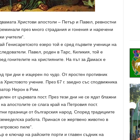
двамата Христови апостоли – Петър и Павел, ревностни
преминали през много страдания и гонения и наречени
и учители“.
рай Генисаретското езеро той е сред първите ученици на
следователи. Павел, роден в Тарс, Киликия, той е
ред гонителите на християните. На път за Дамаск е
ед три дни е изцерен по чудо. От яростен противник
а Христовото учение. През 67 г. заедно със сподвижника
ратор Нерон в Рим.
лен от църквата пост. През тези дни не се ядат блажни
 на апостолите се слага край на Петровия пост.
етни празници от българския народ. Според традициите
 земеделска работа. Принася се жертвено животно в
петровско пиле“.
р е ключар на райските порти и главен съдник на