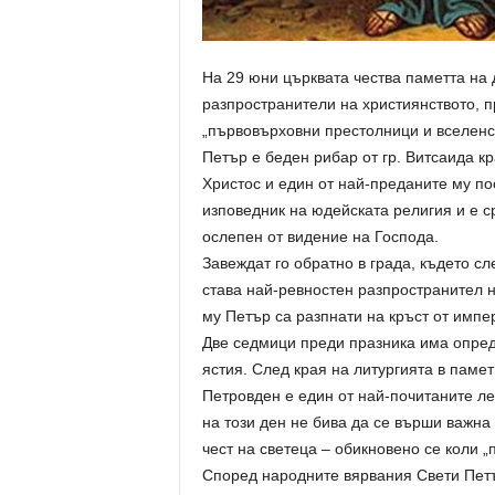
На 29 юни църквата чества паметта на 
разпространители на християнството, 
„първовърховни престолници и вселенск
Петър е беден рибар от гр. Витсаида к
Христос и един от най-преданите му по
изповедник на юдейската религия и е с
ослепен от видение на Господа.
Завеждат го обратно в града, където сл
става най-ревностен разпространител н
му Петър са разпнати на кръст от импе
Две седмици преди празника има опреде
ястия. След края на литургията в памет
Петровден е един от най-почитаните л
на този ден не бива да се върши важна
чест на светеца – обикновено се коли „
Според народните вярвания Свети Петъ