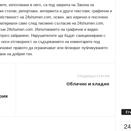
е, използвани в него, са под закрила на Закона за
ки статии, репортажи, интервюта и други текстови, графични и
обственост на 24shumen.com, освен, ако изрично е посочено
 материали само след писмено съгласие на 24shumen.com,
 към 24shumen.com. Използването на графични и видео
трого забранено. Нарушителите ще бъдат санкционирани с
е носи отговорност за съдържанието на коментарите под
апазват правото да ограничават или блокират публикуването
ане на добрия тон.
Следваща статия
Облачно и хладно
рия
Ет